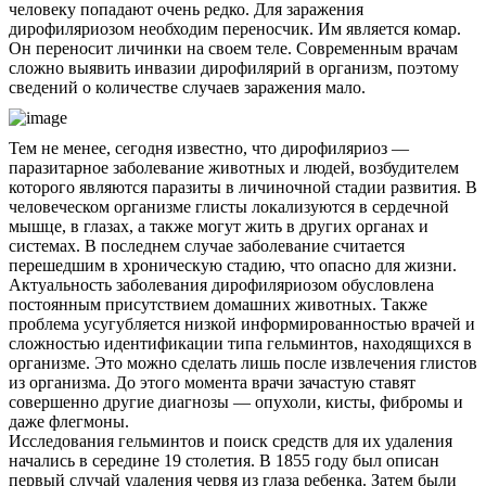
человеку попадают очень редко. Для заражения
дирофиляриозом необходим переносчик. Им является комар.
Он переносит личинки на своем теле. Современным врачам
сложно выявить инвазии дирофилярий в организм, поэтому
сведений о количестве случаев заражения мало.
Тем не менее, сегодня известно, что дирофиляриоз —
паразитарное заболевание животных и людей, возбудителем
которого являются паразиты в личиночной стадии развития. В
человеческом организме глисты локализуются в сердечной
мышце, в глазах, а также могут жить в других органах и
системах. В последнем случае заболевание считается
перешедшим в хроническую стадию, что опасно для жизни.
Актуальность заболевания дирофиляриозом обусловлена
постоянным присутствием домашних животных. Также
проблема усугубляется низкой информированностью врачей и
сложностью идентификации типа гельминтов, находящихся в
организме. Это можно сделать лишь после извлечения глистов
из организма. До этого момента врачи зачастую ставят
совершенно другие диагнозы — опухоли, кисты, фибромы и
даже флегмоны.
Исследования гельминтов и поиск средств для их удаления
начались в середине 19 столетия. В 1855 году был описан
первый случай удаления червя из глаза ребенка. Затем были