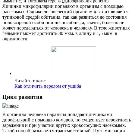
иммитис) и Dirofilaria repens (Дирофилярия репенс).
Личинки микрофилярии попадают в организм с помощью
насекомых. Однако человеческий организм для них является
тупиковой средой обитания, так как развиться до состояния
половозрелой особи они неспособны, а, значит, болезнь не
может передаваться от человека к человеку. В теле животных
гельминт может достигать 30 мкм. в длину и 1,5 мкм. в
окружности.
О нас
Услуги
Читайте также:
Как отличить перелом от ушиба
Акции
Цикл развития
Отзывы
Статьи
В организм человека паразиты попадают личинками
дирофилярий с помощью комаров, но существует вероятность
заражения и при участии других кровососущих насекомых.
Такой способ называется трансмиссивный. Путь миграции