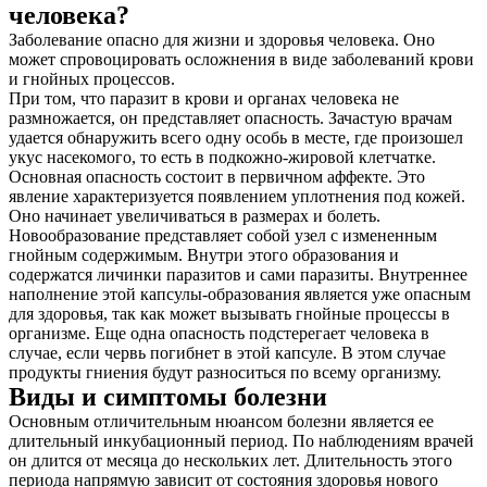
человека?
Заболевание опасно для жизни и здоровья человека. Оно
может спровоцировать осложнения в виде заболеваний крови
и гнойных процессов.
При том, что паразит в крови и органах человека не
размножается, он представляет опасность. Зачастую врачам
удается обнаружить всего одну особь в месте, где произошел
укус насекомого, то есть в подкожно-жировой клетчатке.
Основная опасность состоит в первичном аффекте. Это
явление характеризуется появлением уплотнения под кожей.
Оно начинает увеличиваться в размерах и болеть.
Новообразование представляет собой узел с измененным
гнойным содержимым. Внутри этого образования и
содержатся личинки паразитов и сами паразиты. Внутреннее
наполнение этой капсулы-образования является уже опасным
для здоровья, так как может вызывать гнойные процессы в
организме. Еще одна опасность подстерегает человека в
случае, если червь погибнет в этой капсуле. В этом случае
продукты гниения будут разноситься по всему организму.
Виды и симптомы болезни
Основным отличительным нюансом болезни является ее
длительный инкубационный период. По наблюдениям врачей
он длится от месяца до нескольких лет. Длительность этого
периода напрямую зависит от состояния здоровья нового