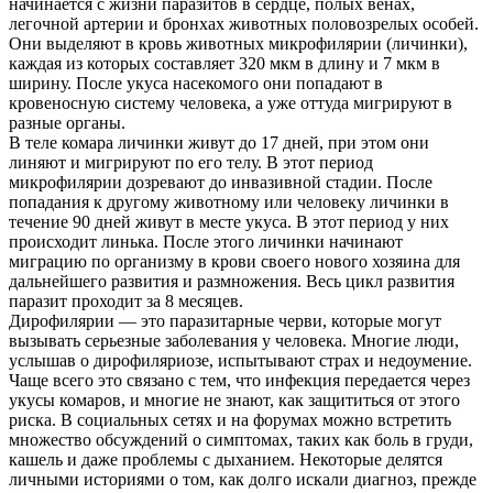
начинается с жизни паразитов в сердце, полых венах,
легочной артерии и бронхах животных половозрелых особей.
Контакты
Они выделяют в кровь животных микрофилярии (личинки),
каждая из которых составляет 320 мкм в длину и 7 мкм в
ширину. После укуса насекомого они попадают в
кровеносную систему человека, а уже оттуда мигрируют в
разные органы.
В теле комара личинки живут до 17 дней, при этом они
линяют и мигрируют по его телу. В этот период
микрофилярии дозревают до инвазивной стадии. После
попадания к другому животному или человеку личинки в
течение 90 дней живут в месте укуса. В этот период у них
происходит линька. После этого личинки начинают
миграцию по организму в крови своего нового хозяина для
дальнейшего развития и размножения. Весь цикл развития
паразит проходит за 8 месяцев.
Дирофилярии — это паразитарные черви, которые могут
вызывать серьезные заболевания у человека. Многие люди,
услышав о дирофиляриозе, испытывают страх и недоумение.
Чаще всего это связано с тем, что инфекция передается через
укусы комаров, и многие не знают, как защититься от этого
риска. В социальных сетях и на форумах можно встретить
множество обсуждений о симптомах, таких как боль в груди,
кашель и даже проблемы с дыханием. Некоторые делятся
личными историями о том, как долго искали диагноз, прежде