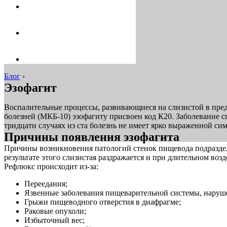
Блог
›
Эзофагит
Воспалительные процессы, развивающиеся на слизистой в пре
болезней (МКБ-10) эзофагиту присвоен код К20. Заболевание с
тридцати случаях из ста болезнь не имеет ярко выраженной си
Причины появления эзофагита
Причины возникновения патологий стенок пищевода подраздел
результате этого слизистая раздражается и при длительном воз
Рефлюкс происходит из-за:
Переедания;
Язвенные заболевания пищеварительной системы, наруш
Грыжи пищеводного отверстия в диафрагме;
Раковые опухоли;
Избыточный вес;