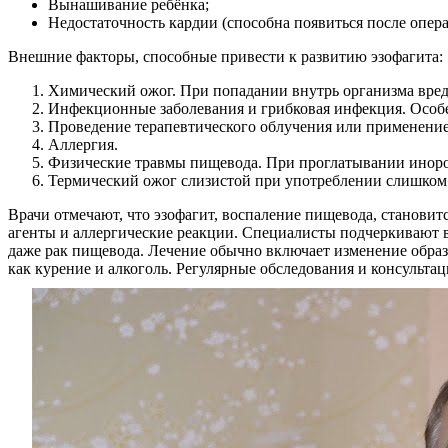
Вынашивание ребёнка;
Недостаточность кардии (способна появиться после опер
Внешние факторы, способные привести к развитию эзофагита:
Химический ожог. При попадании внутрь организма вре
Инфекционные заболевания и грибковая инфекция. Особ
Проведение терапевтического облучения или применение 
Аллергия.
Физические травмы пищевода. При проглатывании инородн
Термический ожог слизистой при употреблении слишком
Врачи отмечают, что эзофагит, воспаление пищевода, станов
агенты и аллергические реакции. Специалисты подчеркивают 
даже рак пищевода. Лечение обычно включает изменение обра
как курение и алкоголь. Регулярные обследования и консульта