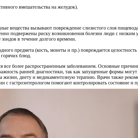
ативного вмешательства на желудок).
дные вещества вызывают повреждение слизистого слоя пищевода
енно подвержены риску возникновения болезни люди с низким 
зондов в течение долгого времени.
ого предмета (кость, монеты и пр.) повреждается целостность 
 горячих блюд.
ится все более распространенным заболеванием. Основные прич
важность ранней диагностики, так как запущенные формы могут
за жизни, диету и медикаментозную терапию. Врачи также реко
ции с гастроэнтерологом помогают контролировать состояние и 