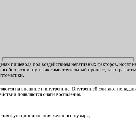
делах пищевода под воздействием негативных факторов, носят 
пособно возникнуть как самостоятельный процесс, так и развит
мптоматики.
яются на внешние и внутренние. Внутренней считают попадани
действии появляются очаги воспаления.
ения функционирования желчного пузыря;