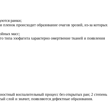
уются ранки;
пленок происходит образование очагов эрозий, из-за которых
ойных масс;
о типа эзофагита характерно омертвение тканей и появления
хностный воспалительный процесс без открытых ран; 2 степень
тый слой и значит, появляются дефектные образования.