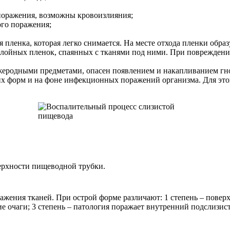
поражения, возможны кровоизлияния;
ого поражения;
пленка, которая легко снимается. На месте отхода пленки образ
лойных пленок, спаянных с тканями под ними. При повреждении 
жеродными предметами, опасен появлением и накапливанием гн
х форм и на фоне инфекционных поражений организма. Для этог
ерхности пищеводной трубки.
ажения тканей. При острой форме различают: 1 степень – повер
ие очаги; 3 степень – патология поражает внутренний подслизис