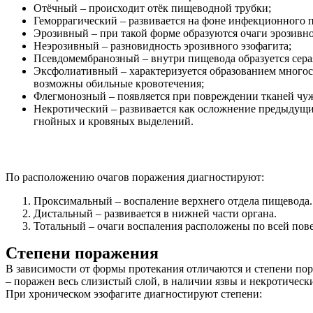
Отёчный – происходит отёк пищеводной трубки;
Услуги
Геморрагический – развивается на фоне инфекционного 
Эрозивный – при такой форме образуются очаги эрозивн
Акции
Неэрозивный – разновидность эрозивного эзофагита;
Псевдомембранозный – внутри пищевода образуется серая 
Отзывы
Эксфолиативный – характеризуется образованием многос
возможны обильные кровотечения;
Статьи
Флегмонозный – появляется при повреждении тканей чу
Некротический – развивается как осложнение предыдущи
гнойных и кровяных выделений.
Контакты
По расположению очагов поражения диагностируют:
Проксимальный – воспаление верхнего отдела пищевода.
Дистальный – развивается в нижней части органа.
Тотальный – очаги воспаления расположены по всей пов
Степени поражения
В зависимости от формы протекания отличаются и степени пор
– поражен весь слизистый слой, в наличии язвы и некротическ
При хроническом эзофагите диагностируют степени: