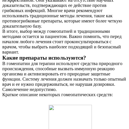
неэффективной. Они указывают на отсутствие научных
доказательств, подтверждающих ее действие против
грибковых инфекций. Многие врачи рекомендуют
использовать традиционные методы лечения, такие как
противогрибковые препараты, которые имеют более четкую
доказательную базу.
В итоге, выбор между гомеопатией и традиционными
методами остается за пациентом. Важно помнить, что перед
началом любого лечения стоит проконсультироваться с
врачом, чтобы выбрать наиболее подходящий и безопасный
вариант.
Какие препараты используются?
О нас
В гомеопатии для терапии используют средства природного
происхождения, способные вызвать иммунную реакцию
Услуги
организма и активизировать его природные защитные
функции. Систему лечения должен назначать только опытный
Акции
врач и ее нужно придерживаться, не нарушая дозировки.
Самолечение недопустимо.
Краткое описание некоторых гомеопатических средств:
Отзывы
Статьи