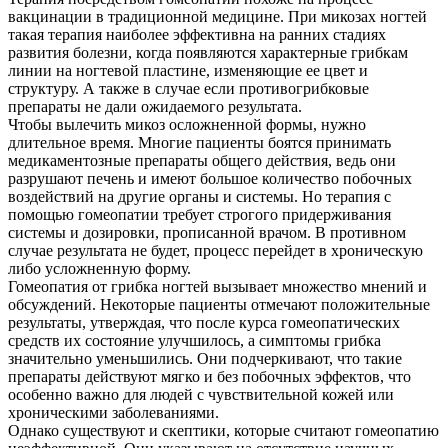
вакцинации в традиционной медицине. При микозах ногтей
такая терапия наиболее эффективна на ранних стадиях
развития болезни, когда появляются характерные грибкам
линии на ногтевой пластине, изменяющие ее цвет и
структуру. А также в случае если противогрибковые
препараты не дали ожидаемого результата.
Чтобы вылечить микоз осложненной формы, нужно
длительное время. Многие пациенты боятся принимать
медикаментозные препараты общего действия, ведь они
разрушают печень и имеют большое количество побочных
воздействий на другие органы и системы. Но терапия с
помощью гомеопатии требует строгого придерживания
системы и дозировки, прописанной врачом. В противном
случае результата не будет, процесс перейдет в хроническую
либо усложненную форму.
Гомеопатия от грибка ногтей вызывает множество мнений и
обсуждений. Некоторые пациенты отмечают положительные
результаты, утверждая, что после курса гомеопатических
средств их состояние улучшилось, а симптомы грибка
значительно уменьшились. Они подчеркивают, что такие
препараты действуют мягко и без побочных эффектов, что
особенно важно для людей с чувствительной кожей или
хроническими заболеваниями.
Однако существуют и скептики, которые считают гомеопатию