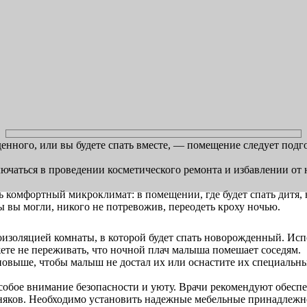
денного, или вы будете спать вместе, — помещение следует подг
ючаться в проведении косметического ремонта и избавлении от 
ь комфортный микроклимат: в помещении, где будет спать дитя,
 вы могли, никого не потревожив, переодеть кроху ночью.
оизоляцией комнаты, в которой будет спать новорожденный. Исп
жете не переживать, что ночной плач малыша помешает соседям.
 повыше, чтобы малыш не достал их или оснастите их специальн
собое внимание безопасности и уюту. Врачи рекомендуют обес
зняков. Необходимо установить надежные мебельные принадлежно