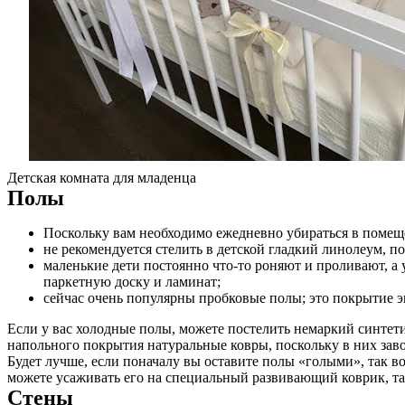
Услуги
Акции
Отзывы
Статьи
Детская комната для младенца
Полы
Контакты
Поскольку вам необходимо ежедневно убираться в помещ
не рекомендуется стелить в детской гладкий линолеум, п
маленькие дети постоянно что-то роняют и проливают, а 
паркетную доску и ламинат;
сейчас очень популярны пробковые полы; это покрытие э
Если у вас холодные полы, можете постелить немаркий синтети
напольного покрытия натуральные ковры, поскольку в них зав
Будет лучше, если поначалу вы оставите полы «голыми», так в
можете усаживать его на специальный развивающий коврик, т
Стены