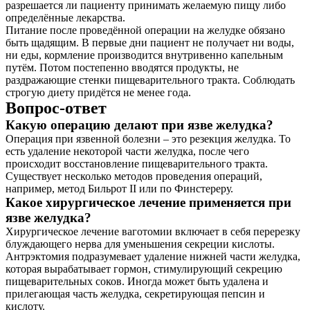
разрешается ли пациенту принимать желаемую пищу либо
определённые лекарства.
Питание после проведённой операции на желудке обязано
быть щадящим. В первые дни пациент не получает ни воды,
ни еды, кормление производится внутривенно капельным
путём. Потом постепенно вводятся продукты, не
раздражающие стенки пищеварительного тракта. Соблюдать
строгую диету придётся не менее года.
Вопрос-ответ
Какую операцию делают при язве желудка?
Операция при язвенной болезни – это резекция желудка. То
есть удаление некоторой части желудка, после чего
происходит восстановление пищеварительного тракта.
Существует несколько методов проведения операций,
например, метод Бильрот II или по Финстереру.
Какое хирургическое лечение применяется при
язве желудка?
Хирургическое лечение ваготомии включает в себя перерезку
блуждающего нерва для уменьшения секреции кислоты.
Антрэктомия подразумевает удаление нижней части желудка,
которая вырабатывает гормон, стимулирующий секрецию
пищеварительных соков. Иногда может быть удалена и
прилегающая часть желудка, секретирующая пепсин и
кислоту.