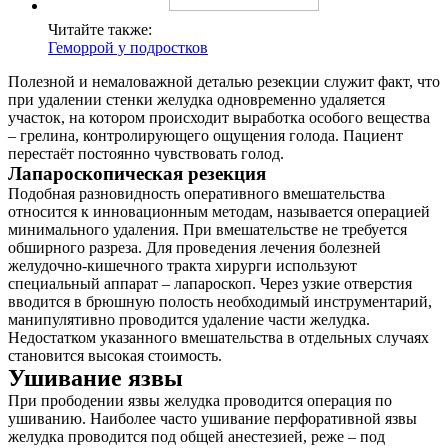
Читайте также:
Геморрой у подростков
Полезной и немаловажной деталью резекции служит факт, что
при удалении стенки желудка одновременно удаляется
участок, на котором происходит выработка особого вещества
– грелина, контролирующего ощущения голода. Пациент
перестаёт постоянно чувствовать голод.
Лапароскопическая резекция
Подобная разновидность оперативного вмешательства
относится к инновационным методам, называется операцией
минимального удаления. При вмешательстве не требуется
обширного разреза. Для проведения лечения болезней
желудочно-кишечного тракта хирурги используют
специальный аппарат – лапароскоп. Через узкие отверстия
вводится в брюшную полость необходимый инструментарий,
манипулятивно проводится удаление части желудка.
Недостатком указанного вмешательства в отдельных случаях
становится высокая стоимость.
Ушивание язвы
При прободении язвы желудка проводится операция по
ушиванию. Наиболее часто ушивание перфоративной язвы
желудка проводится под общей анестезией, реже – под