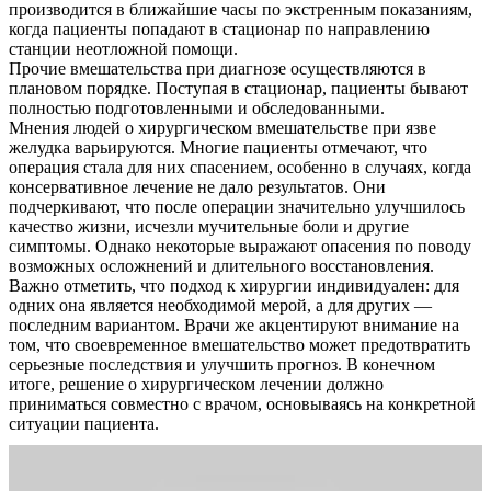
производится в ближайшие часы по экстренным показаниям,
когда пациенты попадают в стационар по направлению
станции неотложной помощи.
Прочие вмешательства при диагнозе осуществляются в
плановом порядке. Поступая в стационар, пациенты бывают
полностью подготовленными и обследованными.
Мнения людей о хирургическом вмешательстве при язве
желудка варьируются. Многие пациенты отмечают, что
операция стала для них спасением, особенно в случаях, когда
консервативное лечение не дало результатов. Они
подчеркивают, что после операции значительно улучшилось
качество жизни, исчезли мучительные боли и другие
О нас
симптомы. Однако некоторые выражают опасения по поводу
возможных осложнений и длительного восстановления.
Услуги
Важно отметить, что подход к хирургии индивидуален: для
одних она является необходимой мерой, а для других —
Акции
последним вариантом. Врачи же акцентируют внимание на
том, что своевременное вмешательство может предотвратить
Отзывы
серьезные последствия и улучшить прогноз. В конечном
итоге, решение о хирургическом лечении должно
приниматься совместно с врачом, основываясь на конкретной
Статьи
ситуации пациента.