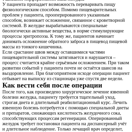
У пациента пропадает возможность переваривать пищу
физиологическим способом. Помимо пищеварительных
проблем у пациента, прооперированного указанным
способом, возникает осложнение, связанное с кроветворной
системой. В желудке вырабатываются специальные
биологически активные вещества, в норме стимулирующие
процессы эритропоэза. К тому же, пациентов начинает
донимать осложнение обратного заброса в пищевод пищевой
массы из тонкого кишечника.
Если срастание швов между оставшимися частями
пищеварительной системы затягивается и нарушается –
процесс считается крайне серьёзным осложнением. При таком
развитии событий у пациента почти не остаётся шансов на
выздоровление. При благоприятном исходе операции пациент
отбывает на выписку из стационара уже спустя две недели.
Как вести себя после операции
После того, как произведено хирургическое лечение язвенной
болезни желудка, пациенту требуется тщательный уход,
строгая диета и длительный реабилитационный курс. Лечить
язвенную болезнь потребуется с помощью специальной диеты
и препаратов, снижающих кислотность желудочного сока,
способствующих процессам регенерации. Оперированный
желудок требует постановки пациента на диспансерный учёт
и длительное наблюдение. Только лечащий врач определит,