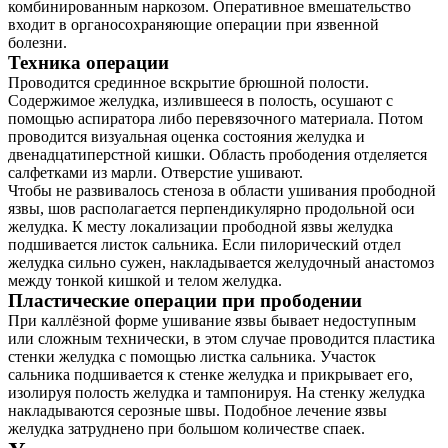
комбинированным наркозом. Оперативное вмешательство
входит в органосохраняющие операции при язвенной
болезни.
Техника операции
Проводится срединное вскрытие брюшной полости.
Содержимое желудка, излившееся в полость, осушают с
помощью аспиратора либо перевязочного материала. Потом
проводится визуальная оценка состояния желудка и
двенадцатиперстной кишки. Область прободения отделяется
салфетками из марли. Отверстие ушивают.
Чтобы не развивалось стеноза в области ушивания прободной
язвы, шов располагается перпендикулярно продольной оси
желудка. К месту локализации прободной язвы желудка
подшивается листок сальника. Если пилорический отдел
желудка сильно сужен, накладывается желудочный анастомоз
между тонкой кишкой и телом желудка.
Пластические операции при прободении
При каллёзной форме ушивание язвы бывает недоступным
или сложным технически, в этом случае проводится пластика
стенки желудка с помощью листка сальника. Участок
сальника подшивается к стенке желудка и прикрывает его,
изолируя полость желудка и тампонируя. На стенку желудка
накладываются серозные швы. Подобное лечение язвы
желудка затруднено при большом количестве спаек.