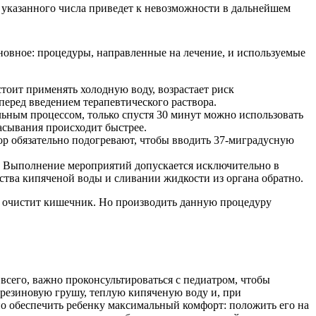
 указанного числа приведет к невозможности в дальнейшем
сновное: процедуры, направленные на лечение, и используемые
стоит применять холодную воду, возрастает риск
перед введением терапевтического раствора.
льным процессом, только спустя 30 минут можно использовать
асывания происходит быстрее.
вор обязательно подогревают, чтобы вводить 37-миградусную
. Выполнение мероприятий допускается исключительно в
тва кипяченой воды и сливании жидкости из органа обратно.
ый очистит кишечник. Но производить данную процедуру
всего, важно проконсультироваться с педиатром, чтобы
 резиновую грушу, теплую кипяченую воду и, при
но обеспечить ребенку максимальный комфорт: положить его на