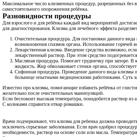
Максимальное число клизменных процедур, разрешенных без вр
самостоятельного опорожнения ребёнка.
Разновидности процедуры
Для взрослого и для ребёнка каждый вид мероприятий достига
для диагностирования. Клизма для лечебного эффекта разделяет
Очистительная процедура. Для постановки данного вида п
возникновения спазмов органа. Использование горячей во
Лекарственная клизма. Введение средства возможно, есл
лекарственный раствор. При этом средство подогреваетс
Масляная процедура. Помогает грудничку при запоре. В к
жидкость. Жир обволакивает стенки органа, способствуе
Сифонная процедура. Проведение данного вида клизмы о
больнице опытными медицинскими работниками. Суть зак
Известно про клизмы, помогающие избавить ребёнка от глисто
желательно после очистительных манипуляций.
Если беспокоит высокая температура, понадобится раствор из 
С коликами справится отвар ромашки.
Врачи подчеркивают, что клизма для ребенка должна проводить
исключить серьезные заболевания. Если врач одобрил процеду
необходимости, раствор на основе соли или масла. Температур