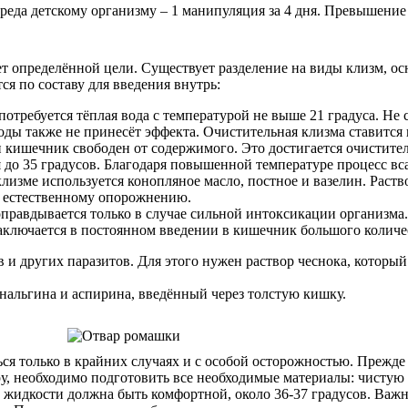
еда детскому организму – 1 манипуляция за 4 дня. Превышение
ет определённой цели. Существует разделение на виды клизм, о
ся по составу для введения внутрь:
отребуется тёплая вода с температурой не выше 21 градуса. Не 
ды также не принесёт эффекта. Очистительная клизма ставится 
и кишечник свободен от содержимого. Это достигается очистите
я до 35 градусов. Благодаря повышенной температуре процесс вс
лизме используется конопляное масло, постное и вазелин. Раст
т естественному опорожнению.
правдывается только в случае сильной интоксикации организма
лючается в постоянном введении в кишечник большого количес
в и других паразитов. Для этого нужен раствор чеснока, котор
анальгина и аспирина, введённый через толстую кишку.
ся только в крайних случаях и с особой осторожностью. Прежде 
ру, необходимо подготовить все необходимые материалы: чистую
а жидкости должна быть комфортной, около 36-37 градусов. Важ