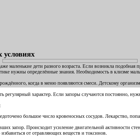
х условиях
же маленькие дети разного возраста. Если возникла подобная пр
рактике нужны определённые знания. Необходимость в клизме м
орождённого, когда в меню появляются смеси. Детскому организ
ь регулярный характер. Если запоры случаются постоянно, нужно
:
доточено большое число кровеносных сосудов. Лекарство, попада
ших запор. Происходит усиление двигательной активности стен
 избавиться от отравляющих веществ и токсинов.