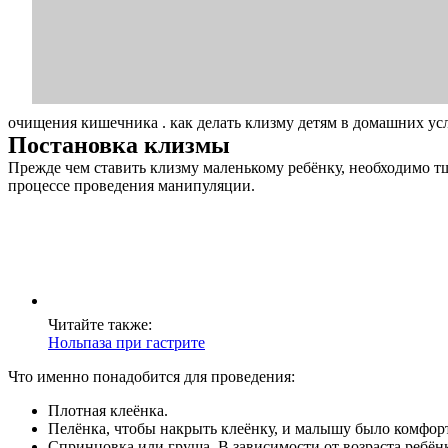
Услуги
Акции
Отзывы
очищения кишечника . как делать клизму детям в домашних ус
Статьи
Постановка клизмы
Прежде чем ставить клизму маленькому ребёнку, необходимо тщ
процессе проведения манипуляции.
Контакты
Читайте также:
Нольпаза при гастрите
Что именно понадобится для проведения:
Плотная клеёнка.
Пелёнка, чтобы накрыть клеёнку, и малышу было комфор
Спринцовка или груша. В зависимости от возраста ребён