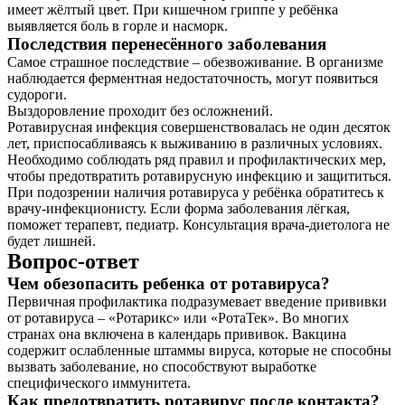
имеет жёлтый цвет. При кишечном гриппе у ребёнка
выявляется боль в горле и насморк.
Последствия перенесённого заболевания
Самое страшное последствие – обезвоживание. В организме
наблюдается ферментная недостаточность, могут появиться
судороги.
Выздоровление проходит без осложнений.
Ротавирусная инфекция совершенствовалась не один десяток
лет, приспосабливаясь к выживанию в различных условиях.
Необходимо соблюдать ряд правил и профилактических мер,
чтобы предотвратить ротавирусную инфекцию и защититься.
При подозрении наличия ротавируса у ребёнка обратитесь к
врачу-инфекционисту. Если форма заболевания лёгкая,
поможет терапевт, педиатр. Консультация врача-диетолога не
будет лишней.
Вопрос-ответ
Чем обезопасить ребенка от ротавируса?
Первичная профилактика подразумевает введение прививки
от ротавируса – «Ротарикс» или «РотаТек». Во многих
странах она включена в календарь прививок. Вакцина
содержит ослабленные штаммы вируса, которые не способны
вызвать заболевание, но способствуют выработке
специфического иммунитета.
Как предотвратить ротавирус после контакта?