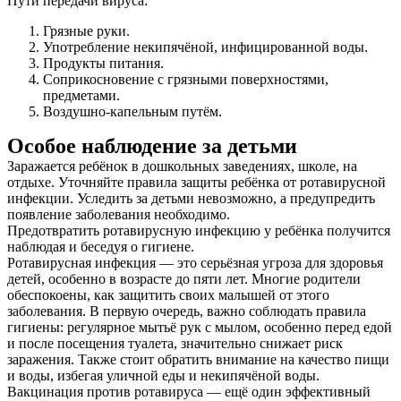
Пути передачи вируса:
Грязные руки.
Употребление некипячёной, инфицированной воды.
Продукты питания.
Соприкосновение с грязными поверхностями,
предметами.
Воздушно-капельным путём.
Особое наблюдение за детьми
Заражается ребёнок в дошкольных заведениях, школе, на
отдыхе. Уточняйте правила защиты ребёнка от ротавирусной
О нас
инфекции. Уследить за детьми невозможно, а предупредить
появление заболевания необходимо.
Услуги
Предотвратить ротавирусную инфекцию у ребёнка получится
наблюдая и беседуя о гигиене.
Акции
Ротавирусная инфекция — это серьёзная угроза для здоровья
детей, особенно в возрасте до пяти лет. Многие родители
обеспокоены, как защитить своих малышей от этого
Отзывы
заболевания. В первую очередь, важно соблюдать правила
гигиены: регулярное мытьё рук с мылом, особенно перед едой
Статьи
и после посещения туалета, значительно снижает риск
заражения. Также стоит обратить внимание на качество пищи
и воды, избегая уличной еды и некипячёной воды.
Вакцинация против ротавируса — ещё один эффективный