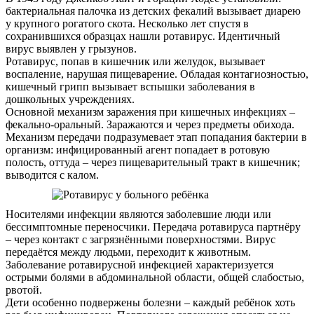
бактериальная палочка из детских фекалий вызывает диарею
у крупного рогатого скота. Несколько лет спустя в
сохранившихся образцах нашли ротавирус. Идентичный
вирус выявлен у грызунов.
Ротавирус, попав в кишечник или желудок, вызывает
воспаление, нарушая пищеварение. Обладая контагиозностью,
кишечный грипп вызывает вспышки заболевания в
дошкольных учреждениях.
Основной механизм заражения при кишечных инфекциях –
фекально-оральный. Заражаются и через предметы обихода.
Механизм передачи подразумевает этап попадания бактерии в
организм: инфицированный агент попадает в ротовую
полость, оттуда – через пищеварительный тракт в кишечник;
выводится с калом.
Носителями инфекции являются заболевшие люди или
бессимптомные переносчики. Передача ротавируса партнёру
– через контакт с загрязнёнными поверхностями. Вирус
передаётся между людьми, переходит к животным.
Заболевание ротавирусной инфекцией характеризуется
острыми болями в абдоминальной области, общей слабостью,
рвотой.
Дети особенно подвержены болезни – каждый ребёнок хоть