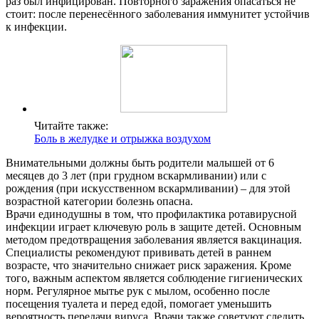
раз был инфицирован. Повторного заражения опасаться не
стоит: после перенесённого заболевания иммунитет устойчив
к инфекции.
Читайте также:
Боль в желудке и отрыжка воздухом
Внимательными должны быть родители малышей от 6
месяцев до 3 лет (при грудном вскармливании) или с
рождения (при искусственном вскармливании) – для этой
возрастной категории болезнь опасна.
Врачи единодушны в том, что профилактика ротавирусной
инфекции играет ключевую роль в защите детей. Основным
методом предотвращения заболевания является вакцинация.
Специалисты рекомендуют прививать детей в раннем
возрасте, что значительно снижает риск заражения. Кроме
того, важным аспектом является соблюдение гигиенических
норм. Регулярное мытье рук с мылом, особенно после
посещения туалета и перед едой, помогает уменьшить
вероятность передачи вируса. Врачи также советуют следить