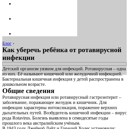
Блог
›
Как уберечь ребёнка от ротавирусной
инфекции
Детский организм уязвим для инфекций. Ротавирусная – одна
из них. Её называют кишечной или желудочной инфекцией.
Бактериальная кишечная инфекция у детей распространена в
дошкольном возрасте.
Общие сведения
Ротавирусная инфекция или ротавирусный гастроэнтерит –
заболевание, поражающее желудок и кишечник. Для
инфекции характерны интоксикация, поражение верхних
дыхательных путей. Возбудитель кишечной инфекции – вирус
рода Rotavirus. Болезнь выявлена в семидесятые годы
прошлого века австралийским учёным.
В 1943 году Джейкоб Лайт и Гораций Ходес установили: