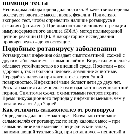
помощи теста
Необходима лабораторная диагностика. В качестве материала
исследуют рвотные массы, кровь, фекалии. Применяют
экспресс-тест, чтобы определить наличие ротавируса в
фекалиях (рота-тест). При диагностике используют реакции
иммуноферментного анализа (ИФА), метод полимеразной
цепной реакции (ПЦР). В лабораториях исследования
проводят редко – дорогостоящие.
Подобные ротавирусу заболевания
Ротавирусная инфекция обладает симптоматикой, схожей с
другим заболеванием – сальмонеллёзом. Вирус сальмонеллёза
обладает устойчивостью во внешней среде. Носители – как
здоровый, так и больной человек, домашние животные.
Передаётся палочка при контакте с загрязнённой
поверхностью. Инфекцией чаще болеют дети до двух лет.
Риск заражения сальмонеллёзом возрастает в весенне-летний
период. Симптомы схожи с симптомами гастроэнтерита.
Время инкубационного периода у инфекции меньше, чем у
ротавируса: от 2 до 7 дней.
Как отличить сальмонеллёз от ротавируса
Определить диагноз сможет врач. Визуально отличают
сальмонеллёз от ротавируса: по виду каловых масс – при
сальмонеллёзе кал выделяет специфический запах,
напоминающий тухлые яйца, при ротавирусе – пенистый и