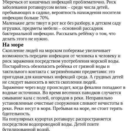
Уберечься от кишечных инфекций проблематично. Риск
заболевания ротавирусом велик – среди числа детей,
пребывающих в садике, вероятность нахождения носителя
инфекции больше 70%.
Маленькие дети тянут в рот все без разбору, в детском саду
игрушки, предметы мебели – основной рассадник
бактериальной инфекции. Рассказать ребёнку о том, что
делать этого не нужно.
На море
Скопление людей на морском побережье увеличивает
возможность передачи инфекции от человека к человеку и
риск заражения посредством употребления морской воды.
Постарайтесь обезопасить ребёнка от грязной воды и
тактильного контакта с загрязнёнными предметами: это
пригодная для кишечных инфекций среда. А грудных детей
не следует выносить в места скопления людей.
Заражение через воду происходит, когда фекалии попадают в
водные источники. Во время весенних паводков случается
смывание кала с полей, огородов в реки. Неправильно
установленные очистные сооружения сливают нечистоты в
реки. Реки несут в моря. Пребывая на море, не стоит терять
бдительность.
На популярных курортах ротавирус распространяется
посредством водопроводной воды. Детей поите
бутилированной водой.