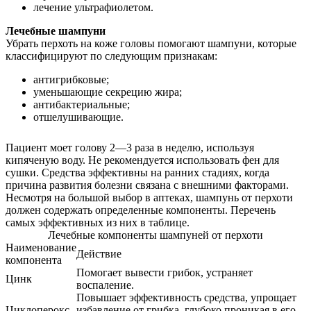
лечение ультрафиолетом.
Лечебные шампуни
Убрать перхоть на коже головы помогают шампуни, которые
классифицируют по следующим признакам:
антигрибковые;
уменьшающие секрецию жира;
антибактериальные;
отшелушивающие.
Пациент моет голову 2—3 раза в неделю, используя
кипяченую воду. Не рекомендуется использовать фен для
сушки. Средства эффективны на ранних стадиях, когда
причина развития болезни связана с внешними факторами.
Несмотря на большой выбор в аптеках, шампунь от перхоти
должен содержать определенные компоненты. Перечень
самых эффективных из них в таблице.
Лечебные компоненты шампуней от перхоти
Наименование
Действие
компонента
Помогает вывести грибок, устраняет
Цинк
воспаление.
Повышает эффективность средства, упрощает
Циклоперокс
избавление от грибка, глубоко проникая в его