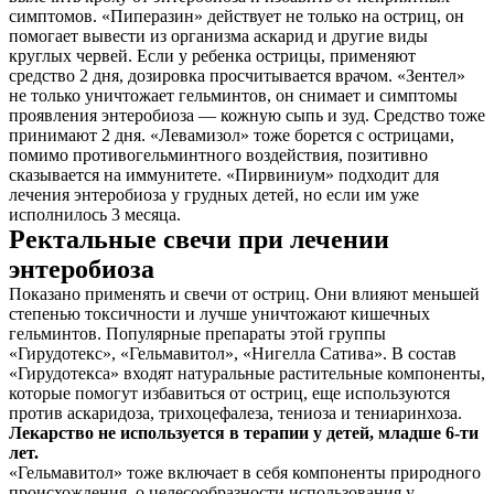
симптомов. «Пиперазин» действует не только на остриц, он
помогает вывести из организма аскарид и другие виды
круглых червей. Если у ребенка острицы, применяют
средство 2 дня, дозировка просчитывается врачом. «Зентел»
не только уничтожает гельминтов, он снимает и симптомы
проявления энтеробиоза — кожную сыпь и зуд. Средство тоже
принимают 2 дня. «Левамизол» тоже борется с острицами,
помимо противогельминтного воздействия, позитивно
сказывается на иммунитете. «Пирвиниум» подходит для
лечения энтеробиоза у грудных детей, но если им уже
исполнилось 3 месяца.
Ректальные свечи при лечении
энтеробиоза
Показано применять и свечи от остриц. Они влияют меньшей
степенью токсичности и лучше уничтожают кишечных
гельминтов. Популярные препараты этой группы
«Гирудотекс», «Гельмавитол», «Нигелла Сатива». В состав
«Гирудотекса» входят натуральные растительные компоненты,
которые помогут избавиться от остриц, еще используются
против аскаридоза, трихоцефалеза, тениоза и тениаринхоза.
Лекарство не используется в терапии у детей, младше 6-ти
лет.
«Гельмавитол» тоже включает в себя компоненты природного
происхождения, о целесообразности использования у