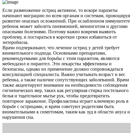
Если размножение остриц активное, то вскоре паразиты
начинают миграцию по всем органам и системам, провоцируя
развитие опасных осложнений. При ослабленном иммунитете
ребенок может заболеть пневмонией, менингитом и другими
опасными болезнями. Поэтому важно вовремя выявить
проблему, и постараться в короткие сроки избавиться от
энтеробиоза.
Врачи подчеркивают, что лечение остриц у детей требует
внимательного подхода. Основными препаратами,
рекомендуемыми для борьбы с этим паразитом, являются
мебендазол и пирантел. Эти лекарства эффективны и
безопасны, однако их применение должно сопровождаться
консультацией специалиста. Важно учитывать возраст и вес
ребенка, а также наличие сопутствующих заболеваний. Врачи
также акцентируют внимание на необходимости соблюдения
гигиенических мер, таких как регулярная стирка постельного
белья и тщательное мытье рук, чтобы предотвратить
повторное заражение. Профилактика играет ключевую роль в
борьбе с острицами, и врачи советуют родителям быть
внимательными к симптомам, таким как зуд в области ануса и
нарушения сна.