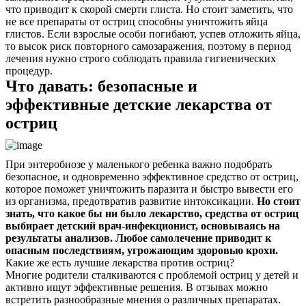
что приводит к скорой смерти глиста. Но стоит заметить, что
не все препараты от остриц способны уничтожить яйца
глистов. Если взрослые особи погибают, успев отложить яйца,
то высок риск повторного самозаражения, поэтому в период
лечения нужно строго соблюдать правила гигиенических
процедур.
Что давать: безопасные и
эффективные детские лекарства от
остриц
О нас
При энтеробиозе у маленького ребенка важно подобрать
Услуги
безопасное, и одновременно эффективное средство от остриц,
которое поможет уничтожить паразита и быстро вывести его
Акции
из организма, предотвратив развитие интоксикации.
Но стоит
знать, что какое бы ни было лекарство, средства от остриц
выбирает детский врач-инфекционист, основываясь на
Отзывы
результаты анализов. Любое самолечение приводит к
опасным последствиям, угрожающим здоровью крохи.
Статьи
Какие же есть лучшие лекарства против остриц?
Многие родители сталкиваются с проблемой остриц у детей и
активно ищут эффективные решения. В отзывах можно
встретить разнообразные мнения о различных препаратах.