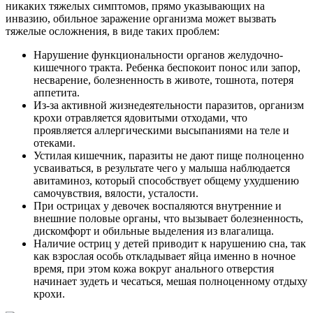
никаких тяжелых симптомов, прямо указывающих на
инвазию, обильное заражение организма может вызвать
тяжелые осложнения, в виде таких проблем:
Нарушение функциональности органов желудочно-
кишечного тракта. Ребенка беспокоит понос или запор,
несварение, болезненность в животе, тошнота, потеря
аппетита.
Из-за активной жизнедеятельности паразитов, организм
крохи отравляется ядовитыми отходами, что
проявляется аллергическими высыпаниями на теле и
отеками.
Устилая кишечник, паразиты не дают пище полноценно
усваиваться, в результате чего у малыша наблюдается
авитаминоз, который способствует общему ухудшению
самочувствия, вялости, усталости.
При острицах у девочек воспаляются внутренние и
внешние половые органы, что вызывает болезненность,
дискомфорт и обильные выделения из влагалища.
Наличие остриц у детей приводит к нарушению сна, так
как взрослая особь откладывает яйца именно в ночное
время, при этом кожа вокруг анального отверстия
начинает зудеть и чесаться, мешая полноценному отдыху
крохи.