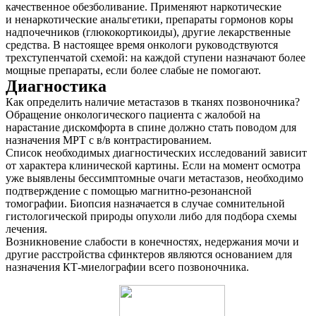
качественное обезболивание. Применяют наркотические
и ненаркотические анальгетики, препараты гормонов коры
надпочечников (глюкокортикоиды), другие лекарственные
средства. В настоящее время онкологи руководствуются
трехступенчатой схемой: на каждой ступени назначают более
мощные препараты, если более слабые не помогают.
Диагностика
Как определить наличие метастазов в тканях позвоночника?
Обращение онкологического пациента с жалобой на
нарастание дискомфорта в спине должно стать поводом для
назначения МРТ с в/в контрастированием.
Список необходимых диагностических исследований зависит
от характера клинической картины. Если на момент осмотра
уже выявлены бессимптомные очаги метастазов, необходимо
подтверждение с помощью магнитно-резонансной
томографии. Биопсия назначается в случае сомнительной
гистологической природы опухоли либо для подбора схемы
лечения.
Возникновение слабости в конечностях, недержания мочи и
другие расстройства сфинктеров являются основанием для
назначения КТ-миелографии всего позвоночника.