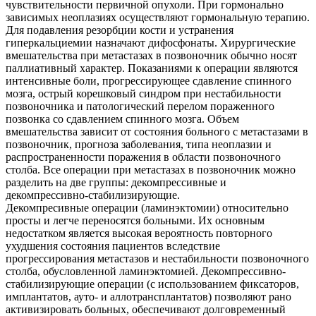
чувствительности первичной опухоли. При гормонально
зависимых неоплазиях осуществляют гормональную терапию.
Для подавления резорбции кости и устранения
гиперкальциемии назначают дифосфонаты. Хирургические
вмешательства при метастазах в позвоночник обычно носят
паллиативный характер. Показаниями к операции являются
интенсивные боли, прогрессирующее сдавление спинного
мозга, острый корешковый синдром при нестабильности
позвоночника и патологический перелом пораженного
позвонка со сдавлением спинного мозга. Объем
вмешательства зависит от состояния больного с метастазами в
позвоночник, прогноза заболевания, типа неоплазии и
распространенности поражения в области позвоночного
столба. Все операции при метастазах в позвоночник можно
разделить на две группы: декомпрессивные и
декомпрессивно-стабилизирующие.
Декомпресивные операции (ламинэктомии) относительно
просты и легче переносятся больными. Их основным
недостатком является высокая вероятность повторного
ухудшения состояния пациентов вследствие
прогрессирования метастазов и нестабильности позвоночного
столба, обусловленной ламинэктомией. Декомпрессивно-
стабилизирующие операции (с использованием фиксаторов,
имплантатов, ауто- и аллотрансплантатов) позволяют рано
активизировать больных, обеспечивают долговременный