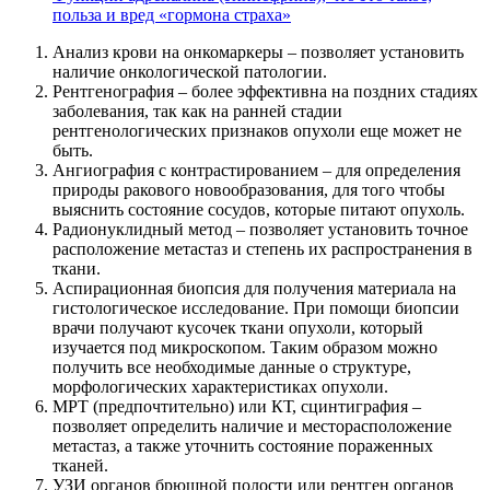
польза и вред «гормона страха»
Анализ крови на онкомаркеры – позволяет установить
наличие онкологической патологии.
Рентгенография – более эффективна на поздних стадиях
заболевания, так как на ранней стадии
рентгенологических признаков опухоли еще может не
быть.
Ангиография с контрастированием – для определения
природы ракового новообразования, для того чтобы
выяснить состояние сосудов, которые питают опухоль.
Радионуклидный метод – позволяет установить точное
расположение метастаз и степень их распространения в
ткани.
Аспирационная биопсия для получения материала на
гистологическое исследование. При помощи биопсии
врачи получают кусочек ткани опухоли, который
изучается под микроскопом. Таким образом можно
получить все необходимые данные о структуре,
морфологических характеристиках опухоли.
МРТ (предпочтительно) или КТ, сцинтиграфия –
позволяет определить наличие и месторасположение
метастаз, а также уточнить состояние пораженных
тканей.
УЗИ органов брюшной полости или рентген органов