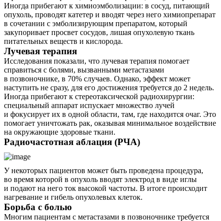
Иногда прибегают к химиоэмболизации: в сосуд, питающий
опухоль, проводят катетер и вводят через него химиопрепарат
в сочетании с эмболизирующим препаратом, который
закупоривает просвет сосудов, лишая опухолевую ткань
питательных веществ и кислорода.
Лучевая терапия
Исследования показали, что лучевая терапия помогает
справиться с болями, вызванными метастазами
в позвоночнике, в 70% случаев. Однако, эффект может
наступить не сразу, для его достижения требуется до 2 недель.
Иногда прибегают к стереотаксической радиохирургии:
специальный аппарат испускает множество лучей
и фокусирует их в одной области, там, где находится очаг. Это
помогает уничтожать рак, оказывая минимальное воздействие
на окружающие здоровые ткани.
Радиочастотная аблация (РЧА)
У некоторых пациентов может быть проведена процедура,
во время которой в опухоль вводят электрод в виде иглы
и подают на него ток высокой частоты. В итоге происходит
нагревание и гибель опухолевых клеток.
Борьба с болью
Многим пациентам с метастазами в позвоночнике требуется