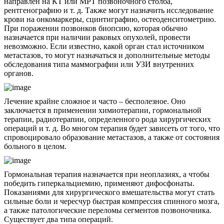
направлен на КТ или МРТ позвоночного столба,
рентгенографию и т. д. Также могут назначить исследование
крови на онкомаркеры, сцинтиграфию, остеоденситометрию.
При поражении позвонков биопсию, которая обычно
назначается при наличии раковых опухолей, провести
невозможно. Если известно, какой орган стал источником
метастазов, то могут назначаться и дополнительные методы
обследования типа маммографии или УЗИ внутренних
органов.
Лечение крайне сложное и часто – бесполезное. Оно
заключается в применении химиотерапии, гормональной
терапии, радиотерапии, определенного рода хирургических
операций и т. д. Во многом терапия будет зависеть от того, что
спровоцировало образование метастазов, а также от состояния
больного в целом.
Гормональная терапия назначается при неоплазиях, а чтобы
победить гиперкальциемию, применяют дифосфонаты.
Показаниями для хирургического вмешательства могут стать
сильные боли и чересчур быстрая компрессия спинного мозга,
а также патологические переломы сегментов позвоночника.
Существует два типа операций.