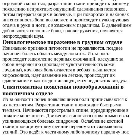
огромной скоростью, разрастание ткани приводит к раннему
появлению неприятных ощущений сдавливания позвонков,
потом перерастающих в болевые. При поворотах и наклонах
интенсивность боли возрастает, и происходит пульсирующая
отдача в руки и ноги, с возможным параличом. В дальнейшем
добавляются головные боли, головокружения, появляется
непроходящий шум.
Онкологическое поражение в грудном отделе
Изначально признаки патологии не проявляются, позднее
начинает болеть область между лопаток. Из-за роста
происходит защемление нервных окончаний, влекущих за
собой неврологию (пропадает чувствительность кожи
грудины), круговая боль отдается в ребрах, начинается
кифосколиоз, идёт давление на лёгкие, происходит их
сдавливание и как следствие ощущается недостаток воздуха.
Симптоматика появления новообразований в
поясничном отделе
Из-за близости почек появляющиеся боли приписываются к
их патологиям. Разрастание ткани происходит быстрыми
темпами. Начинаются прострелы в спине, иррадиирующие в
нижние конечности. Движения становятся скованными из-за
усиливающихся болевых синдромов. Ослабление костной
ткани провоцирует внутренние переломы от сжимающих
усилий. Это ведёт к частичному либо полному параличу ног.