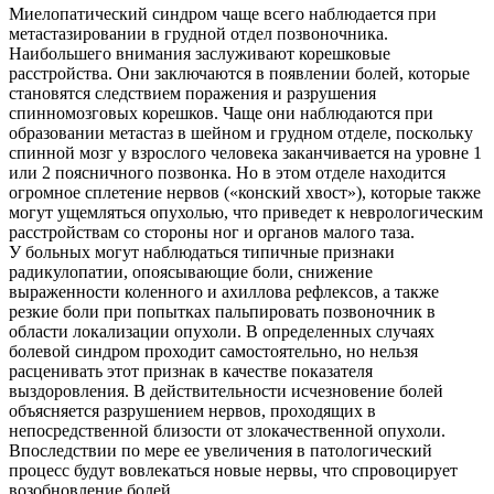
Миелопатический синдром чаще всего наблюдается при
метастазировании в грудной отдел позвоночника.
Наибольшего внимания заслуживают корешковые
расстройства. Они заключаются в появлении болей, которые
становятся следствием поражения и разрушения
спинномозговых корешков. Чаще они наблюдаются при
образовании метастаз в шейном и грудном отделе, поскольку
спинной мозг у взрослого человека заканчивается на уровне 1
или 2 поясничного позвонка. Но в этом отделе находится
огромное сплетение нервов («конский хвост»), которые также
могут ущемляться опухолью, что приведет к неврологическим
расстройствам со стороны ног и органов малого таза.
О нас
У больных могут наблюдаться типичные признаки
радикулопатии, опоясывающие боли, снижение
Услуги
выраженности коленного и ахиллова рефлексов, а также
резкие боли при попытках пальпировать позвоночник в
Акции
области локализации опухоли. В определенных случаях
болевой синдром проходит самостоятельно, но нельзя
Отзывы
расценивать этот признак в качестве показателя
выздоровления. В действительности исчезновение болей
Статьи
объясняется разрушением нервов, проходящих в
непосредственной близости от злокачественной опухоли.
Впоследствии по мере ее увеличения в патологический
процесс будут вовлекаться новые нервы, что спровоцирует
возобновление болей.