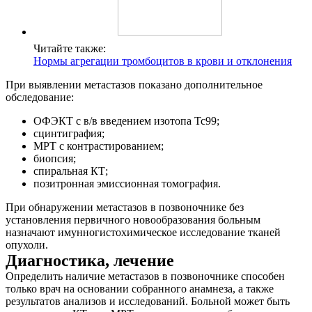
Читайте также:
Нормы агрегации тромбоцитов в крови и отклонения
При выявлении метастазов показано дополнительное
обследование:
ОФЭКТ с в/в введением изотопа Тс99;
сцинтиграфия;
МРТ с контрастированием;
биопсия;
спиральная КТ;
позитронная эмиссионная томография.
При обнаружении метастазов в позвоночнике без
установления первичного новообразования больным
назначают имунногистохимическое исследование тканей
опухоли.
Диагностика, лечение
Определить наличие метастазов в позвоночнике способен
только врач на основании собранного анамнеза, а также
результатов анализов и исследований. Больной может быть