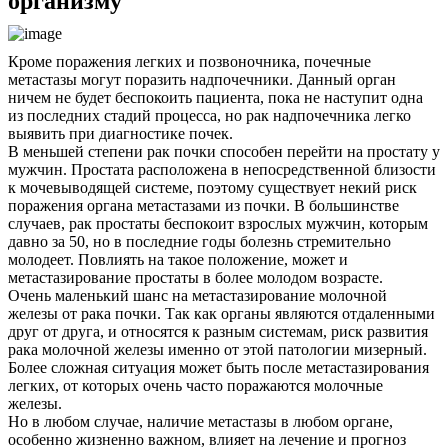
организму
Кроме поражения легких и позвоночника, почечные
метастазы могут поразить надпочечники. Данный орган
ничем не будет беспокоить пациента, пока не наступит одна
из последних стадий процесса, но рак надпочечника легко
выявить при диагностике почек.
В меньшей степени рак почки способен перейти на простату у
мужчин. Простата расположена в непосредственной близости
к мочевыводящей системе, поэтому существует некий риск
поражения органа метастазами из почки. В большинстве
случаев, рак простаты беспокоит взрослых мужчин, которым
давно за 50, но в последние годы болезнь стремительно
молодеет. Повлиять на такое положение, может и
метастазирование простаты в более молодом возрасте.
Очень маленький шанс на метастазирование молочной
железы от рака почки. Так как органы являются отдаленными
друг от друга, и относятся к разным системам, риск развития
рака молочной железы именно от этой патологии мизерный.
Более сложная ситуация может быть после метастазирования
легких, от которых очень часто поражаются молочные
железы.
Но в любом случае, наличие метастазы в любом органе,
особенно жизненно важном, влияет на лечение и прогноз