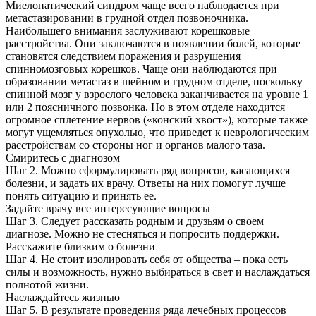
Миелопатический синдром чаще всего наблюдается при
метастазировании в грудной отдел позвоночника.
Наибольшего внимания заслуживают корешковые
расстройства. Они заключаются в появлении болей, которые
становятся следствием поражения и разрушения
спинномозговых корешков. Чаще они наблюдаются при
образовании метастаз в шейном и грудном отделе, поскольку
спинной мозг у взрослого человека заканчивается на уровне 1
или 2 поясничного позвонка. Но в этом отделе находится
огромное сплетение нервов («конский хвост»), которые также
могут ущемляться опухолью, что приведет к неврологическим
расстройствам со стороны ног и органов малого таза.
Смиритесь с диагнозом
Шаг 2. Можно сформулировать ряд вопросов, касающихся
болезни, и задать их врачу. Ответы на них помогут лучше
понять ситуацию и принять ее.
Задайте врачу все интересующие вопросы
Шаг 3. Следует рассказать родным и друзьям о своем
диагнозе. Можно не стесняться и попросить поддержки.
Расскажите близким о болезни
Шаг 4. Не стоит изолировать себя от общества – пока есть
силы и возможность, нужно выбираться в свет и наслаждаться
полнотой жизни.
Наслаждайтесь жизнью
Шаг 5. В результате проведения ряда лечебных процессов