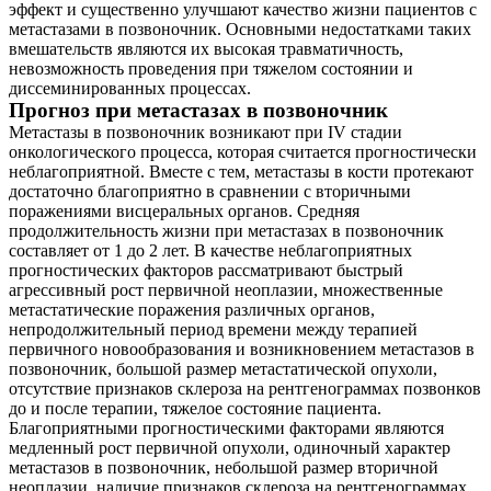
эффект и существенно улучшают качество жизни пациентов с
метастазами в позвоночник. Основными недостатками таких
вмешательств являются их высокая травматичность,
невозможность проведения при тяжелом состоянии и
диссеминированных процессах.
Прогноз при метастазах в позвоночник
Метастазы в позвоночник возникают при IV стадии
онкологического процесса, которая считается прогностически
неблагоприятной. Вместе с тем, метастазы в кости протекают
достаточно благоприятно в сравнении с вторичными
поражениями висцеральных органов. Средняя
продолжительность жизни при метастазах в позвоночник
составляет от 1 до 2 лет. В качестве неблагоприятных
прогностических факторов рассматривают быстрый
агрессивный рост первичной неоплазии, множественные
метастатические поражения различных органов,
непродолжительный период времени между терапией
первичного новообразования и возникновением метастазов в
позвоночник, большой размер метастатической опухоли,
отсутствие признаков склероза на рентгенограммах позвонков
до и после терапии, тяжелое состояние пациента.
Благоприятными прогностическими факторами являются
медленный рост первичной опухоли, одиночный характер
метастазов в позвоночник, небольшой размер вторичной
неоплазии, наличие признаков склероза на рентгенограммах