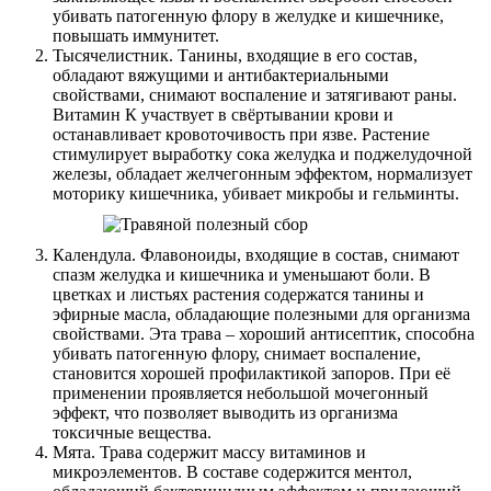
убивать патогенную флору в желудке и кишечнике,
повышать иммунитет.
Тысячелистник. Танины, входящие в его состав,
обладают вяжущими и антибактериальными
свойствами, снимают воспаление и затягивают раны.
Витамин К участвует в свёртывании крови и
останавливает кровоточивость при язве. Растение
стимулирует выработку сока желудка и поджелудочной
железы, обладает желчегонным эффектом, нормализует
моторику кишечника, убивает микробы и гельминты.
О нас
Календула. Флавоноиды, входящие в состав, снимают
спазм желудка и кишечника и уменьшают боли. В
Услуги
цветках и листьях растения содержатся танины и
эфирные масла, обладающие полезными для организма
Акции
свойствами. Эта трава – хороший антисептик, способна
убивать патогенную флору, снимает воспаление,
Отзывы
становится хорошей профилактикой запоров. При её
применении проявляется небольшой мочегонный
Статьи
эффект, что позволяет выводить из организма
токсичные вещества.
Мята. Трава содержит массу витаминов и
микроэлементов. В составе содержится ментол,