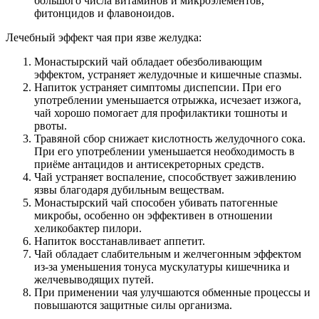
большого числа витаминов и микроэлементов,
фитонцидов и флавоноидов.
Лечебный эффект чая при язве желудка:
Монастырский чай обладает обезболивающим
эффектом, устраняет желудочные и кишечные спазмы.
Напиток устраняет симптомы диспепсии. При его
употреблении уменьшается отрыжка, исчезает изжога,
чай хорошо помогает для профилактики тошноты и
рвоты.
Травяной сбор снижает кислотность желудочного сока.
При его употреблении уменьшается необходимость в
приёме антацидов и антисекреторных средств.
Чай устраняет воспаление, способствует заживлению
язвы благодаря дубильным веществам.
Монастырский чай способен убивать патогенные
микробы, особенно он эффективен в отношении
хеликобактер пилори.
Напиток восстанавливает аппетит.
Чай обладает слабительным и желчегонным эффектом
из-за уменьшения тонуса мускулатуры кишечника и
желчевыводящих путей.
При применении чая улучшаются обменные процессы и
повышаются защитные силы организма.