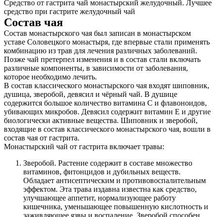
Средство от гастрита чай монастырский желудочный. Лучшее
средство при гастрите желудочный чай
Состав чая
Состав монастырского чая был записан в монастырском
уставе Соловецкого монастыря, где впервые стали применять
комбинацию из трав для лечения различных заболеваний.
Позже чай претерпел изменения и в состав стали включать
различные компоненты, в зависимости от заболевания,
которое необходимо лечить.
В состав классического монастырского чая входят шиповник,
душица, зверобой, девясил и чёрный чай. В душице
содержится большое количество витамина С и флавоноидов,
убивающих микробов. Девясил содержит витамин Е и другие
биологически активные вещества. Шиповник и зверобой,
входящие в состав классического монастырского чая, вошли в
состав чая от гастрита.
Монастырский чай от гастрита включает травы:
Зверобой. Растение содержит в составе множество
витаминов, фитонцидов и дубильных веществ.
Обладает антисептическим и противовоспалительным
эффектом. Эта трава издавна известна как средство,
улучшающее аппетит, нормализующее работу
кишечника, уменьшающее повышенную кислотность и
заживляющее язвы и воспаление. Зверобой способен