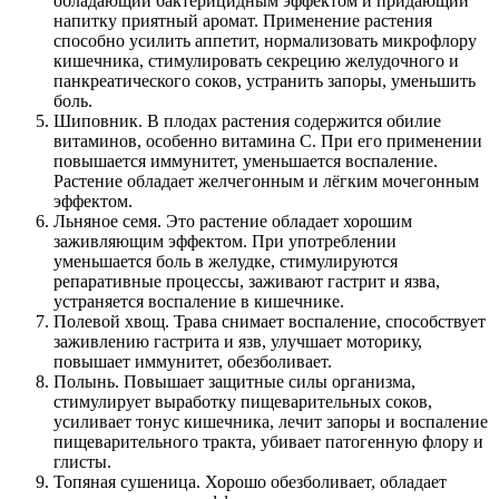
обладающий бактерицидным эффектом и придающий
напитку приятный аромат. Применение растения
Контакты
способно усилить аппетит, нормализовать микрофлору
кишечника, стимулировать секрецию желудочного и
панкреатического соков, устранить запоры, уменьшить
боль.
Шиповник. В плодах растения содержится обилие
витаминов, особенно витамина С. При его применении
повышается иммунитет, уменьшается воспаление.
Растение обладает желчегонным и лёгким мочегонным
эффектом.
Льняное семя. Это растение обладает хорошим
заживляющим эффектом. При употреблении
уменьшается боль в желудке, стимулируются
репаративные процессы, заживают гастрит и язва,
устраняется воспаление в кишечнике.
Полевой хвощ. Трава снимает воспаление, способствует
заживлению гастрита и язв, улучшает моторику,
повышает иммунитет, обезболивает.
Полынь. Повышает защитные силы организма,
стимулирует выработку пищеварительных соков,
усиливает тонус кишечника, лечит запоры и воспаление
пищеварительного тракта, убивает патогенную флору и
глисты.
Топяная сушеница. Хорошо обезболивает, обладает