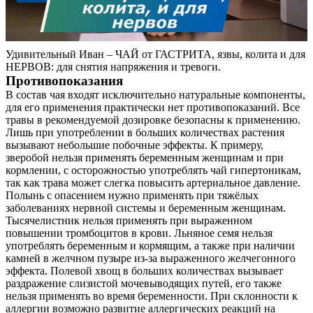
Удивительный Иван – ЧАЙ от ГАСТРИТА, язвы, колита и для
НЕРВОВ: для снятия напряжения и тревоги.
Противопоказания
В состав чая входят исключительно натуральные компоненты,
для его применения практически нет противопоказаний. Все
травы в рекомендуемой дозировке безопасны к применению.
Лишь при употреблении в больших количествах растения
вызывают небольшие побочные эффекты. К примеру,
зверобой нельзя применять беременным женщинам и при
кормлении, с осторожностью употреблять чай гипертоникам,
так как трава может слегка повысить артериальное давление.
Полынь с опасением нужно применять при тяжёлых
заболеваниях нервной системы и беременным женщинам.
Тысячелистник нельзя применять при выраженном
повышении тромбоцитов в крови. Льняное семя нельзя
употреблять беременным и кормящим, а также при наличии
камней в желчном пузыре из-за выраженного желчегонного
эффекта. Полевой хвощ в больших количествах вызывает
раздражение слизистой мочевыводящих путей, его также
нельзя применять во время беременности. При склонности к
аллергии возможно развитие аллергических реакций на