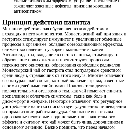
спазмолитическим эффектом, устраняет воспаление и
заживляет язвенные дефекты, признана хорошим
антисептиком.
Принцип действия напитка
Механизм действия чая обусловлен взаимодействием
входящих в него компонентов. Монастырский чай при язвах и
гастритах стимулирует иммунитет и увеличивает обменные
процессы в организме, обладает обезболивающим эффектом,
снимает воспаление и ускоряет заживление тканей.
Антиоксиданты, входящие в состав напитка, стимулируют
образование новых клеток и препятствуют процессам
перекисного окисления, образования свободных радикалов.
Монастырский чай от гастрита стал популярным средством
среди людей, страдающих от этого недуга. Многие отмечают
его натуральный состав, который включает травы, известные
своими целебными свойствами. Пользователи делятся
положительными отзывами о том, как чай помогает снизить
воспаление и облегчить симптомы, такие как боль и
дискомфорт в желудке. Некоторые отмечают, что регулярное
употребление напитка способствует улучшению пищеварения
и нормализации работы желудка. Однако не все отзывы
однозначны: некоторые люди не заметили значительного
эффекта и считают, что чай может быть лишь дополнением к
основному лечению. Важно помнить, что перед началом