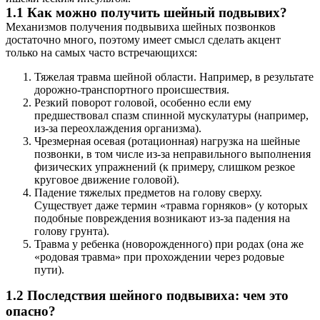
1.1 Как можно получить шейный подвывих?
Механизмов получения подвывиха шейных позвонков
достаточно много, поэтому имеет смысл сделать акцент
только на самых часто встречающихся:
Тяжелая травма шейной области. Например, в результате
дорожно-транспортного происшествия.
Резкий поворот головой, особенно если ему
предшествовал спазм спинной мускулатуры (например,
из-за переохлаждения организма).
Чрезмерная осевая (ротационная) нагрузка на шейные
позвонки, в том числе из-за неправильного выполнения
физических упражнений (к примеру, слишком резкое
круговое движение головой).
Падение тяжелых предметов на голову сверху.
Существует даже термин «травма горняков» (у которых
подобные повреждения возникают из-за падения на
голову грунта).
Травма у ребенка (новорожденного) при родах (она же
«родовая травма» при прохождении через родовые
пути).
1.2 Последствия шейного подвывиха: чем это
опасно?