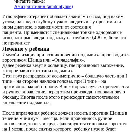
Читайте также:
Амитриптилин (amitriptyline)
Иглорефлексотерапевт обладает знаниями о том, под каким
углом, на какую глубину нужно вводить иглу при том или
ином диагнозе, в зависимости от состояния
пациента. Применяются специальные тонкие одноразовые
иглы, которые вводят под кожу на глубину 0,4-8 см, боли это
не причиняет.
Лечение у ребенка
Иммобилизация при возникновении подвывиха производится
воротником Шанца или «Филадельфия».
Далее ребенка везут в больницу, где производят вытяжение,
которое зависит от типа подвывиха.
Этот груз распределяют ассиметрично – большую часть при I
типе – на стороне наклона головы, при II типе – на
противоположной стороне. В некоторых случаях применяется
и ручное вправление, перед этим производят новокаиновую
блокаду. Иногда после этого происходит самостоятельное
вправление подвывиха.
После вправления ребенок должен носить воротник Шанца в
течение минимум 1 месяца. Если проводилось ручное
вправление, то шея и грудь фиксируются гипсовым корсетом
на 1 месяц, после снятия которого, ребенку нужно будет