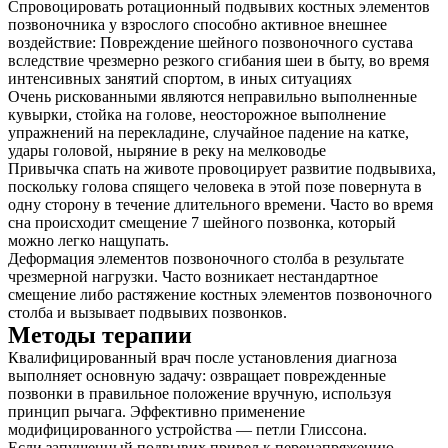
Спровоцировать ротационный подвывих костных элементов
позвоночника у взрослого способно активное внешнее
воздействие: Повреждение шейного позвоночного сустава
вследствие чрезмерно резкого сгибания шеи в быту, во время
интенсивных занятий спортом, в иных ситуациях
Очень рискованными являются неправильно выполненные
кувырки, стойка на голове, неосторожное выполнение
упражнений на перекладине, случайное падение на катке,
удары головой, ныряние в реку на мелководье
Привычка спать на животе провоцирует развитие подвывиха,
поскольку голова спящего человека в этой позе повернута в
одну сторону в течение длительного времени. Часто во время
сна происходит смещение 7 шейного позвонка, который
можно легко нащупать.
Деформация элементов позвоночного столба в результате
чрезмерной нагрузки. Часто возникает нестандартное
смещение либо растяжение костных элементов позвоночного
столба и вызывает подвывих позвонков.
Методы терапии
Квалифицированный врач после установления диагноза
выполняет основную задачу: озвращает поврежденные
позвонки в правильное положение вручную, используя
принцип рычага. Эффективно применение
модифицированного устройства — петли Глиссона.
Если запущенный подвывих привел к перенапряжению