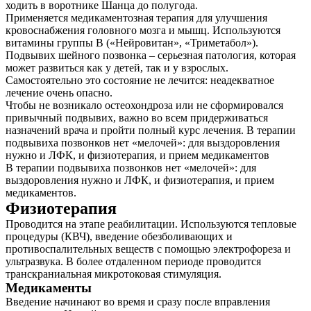
ходить в воротнике Шанца до полугода.
Применяется медикаментозная терапия для улучшения
кровоснабжения головного мозга и мышц. Используются
витамины группы B («Нейровитан», «Триметабол»).
Подвывих шейного позвонка – серьезная патология, которая
может развиться как у детей, так и у взрослых.
Самостоятельно это состояние не лечится: неадекватное
лечение очень опасно.
Чтобы не возникало остеохондроза или не сформировался
привычный подвывих, важно во всем придерживаться
назначений врача и пройти полный курс лечения. В терапии
подвывиха позвонков нет «мелочей»: для выздоровления
нужно и ЛФК, и физиотерапия, и прием медикаментов
В терапии подвывиха позвонков нет «мелочей»: для
выздоровления нужно и ЛФК, и физиотерапия, и прием
медикаментов.
Физиотерапия
Проводится на этапе реабилитации. Используются тепловые
процедуры (КВЧ), введение обезболивающих и
противоспалительных веществ с помощью электрофореза и
ультразвука. В более отдаленном периоде проводится
транскраниальная микротоковая стимуляция.
Медикаменты
Введение начинают во время и сразу после вправления