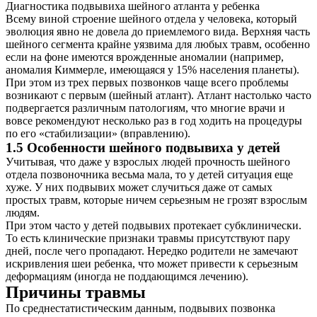
Диагностика подвывиха шейного атланта у ребенка
Всему виной строение шейного отдела у человека, который
эволюция явно не довела до приемлемого вида. Верхняя часть
шейного сегмента крайне уязвима для любых травм, особенно
если на фоне имеются врожденные аномалии (например,
аномалия Киммерле, имеющаяся у 15% населения планеты).
При этом из трех первых позвонков чаще всего проблемы
возникают с первым (шейный атлант). Атлант настолько часто
подвергается различным патологиям, что многие врачи и
вовсе рекомендуют несколько раз в год ходить на процедуры
по его «стабилизации» (вправлению).
1.5 Особенности шейного подвывиха у детей
О нас
Учитывая, что даже у взрослых людей прочность шейного
отдела позвоночника весьма мала, то у детей ситуация еще
Услуги
хуже. У них подвывих может случиться даже от самых
простых травм, которые ничем серьезным не грозят взрослым
Акции
людям.
При этом часто у детей подвывих протекает субклинически.
Отзывы
То есть клинические признаки травмы присутствуют пару
дней, после чего пропадают. Нередко родители не замечают
Статьи
искривления шеи ребенка, что может привести к серьезным
деформациям (иногда не поддающимся лечению).
Причины травмы
По среднестатистическим данным, подвывих позвонка