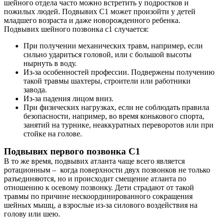
шейного отдела часто можно встретить у подростков и
Контакты
пожилых людей. Подвывих С1 может произойти у детей
младшего возраста и даже новорожденного ребенка.
Подвывих шейного позвонка с1 случается:
При получении механических травм, например, если
сильно удариться головой, или с большой высоты
нырнуть в воду.
Из-за особенностей профессии. Подвержены получению
такой травмы шахтеры, строители или работники
завода.
Из-за падения лицом вниз.
При физических нагрузках, если не соблюдать правила
безопасности, например, во время конькового спорта,
занятий на турнике, неаккуратных переворотов или при
стойке на голове.
Подвывих первого позвонка С1
В то же время, подвывих атланта чаще всего является
ротационным – когда поверхности двух позвонков не только
разъединяются, но и происходит смещение атланта по
отношению к осевому позвонку. Дети страдают от такой
травмы по причине нескоординированного сокращения
шейных мышц, а взрослые из-за силового воздействия на
голову или шею.