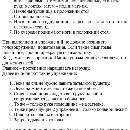
вниз ладонями, затем начинают потихоньку сгибать
руки в локтях, затем – поднимать их.
Наклоны туловища в положении стоя.
Стойка на носках.
Ноги ставят на одну линию, закрывают глаза и стоят так
несколько секунд.
По очереди поднимают ноги в положении стоя.
При выполнении упражнений не должно возникать
головокружения, пошатывания. Если такие симптомы
появились, срочно прекращайте гимнастику.
Когда уже снят воротник Шанца, упражнения уже включают и
движения шеей.
Главное – постепенно наращивать нагрузку.
Далее выполняют такие упражнения:
Лежа на спине нужно давить затылком кушетку.
Лежа на животе делают то же самое лбом.
Сидя. Помощник кладет свою руку на лоб и
сопротивляется давлению больного.
То же – только рука помощника – на затылке.
Те же предыдущие 2 упражнения, только больной лежит.
Повороты головы в стороны.
Запрокидывания головы.
По каким причинам возникают боли в затылке? Информацию