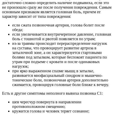
достаточно сложно определить наличие подвывиха, если это
не произошло сразу же после получения повреждения. Самым
основным признаком является головная боль, причем ее
характер зависит от типа повреждения:
если сжата позвоночная артерия, голова болит после
обеда;
если увеличивается внутричерепное давление, головная
боль с тошнотой и рвотой появляется по утрам;
из-за травмы происходит перераспределение нагрузок
на суставы, что провоцирует развитие артроза в
затылочной зоне, а он характеризуется стартовыми
болями под затылком, которые беспокоят пациента по
утрам при подъеме с кровати и после одинаковых
нагрузок;
при ярко выраженном спазме мышц в затылке,
развивается миофасциальный синдром и мышечно-
тонические боли, позвоночная артерия дополнительно
сжимается, провоцируя головные боли ближе к вечеру.
Есть и другие симптомы неполного вывиха позвонка С1:
шея чересчур повернута в направлении
противоположном смещению;
кружится голова и человек теряет сознание;