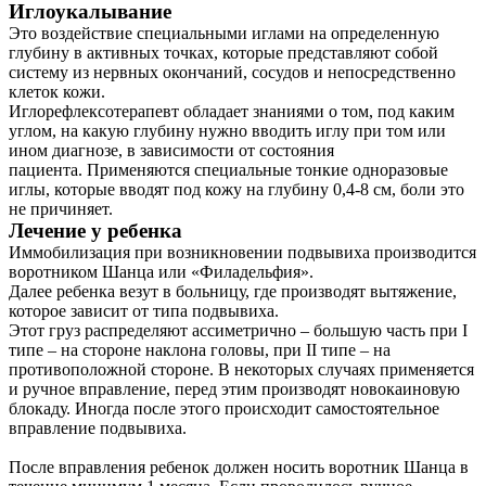
Иглоукалывание
Это воздействие специальными иглами на определенную
глубину в активных точках, которые представляют собой
систему из нервных окончаний, сосудов и непосредственно
клеток кожи.
Иглорефлексотерапевт обладает знаниями о том, под каким
углом, на какую глубину нужно вводить иглу при том или
ином диагнозе, в зависимости от состояния
пациента. Применяются специальные тонкие одноразовые
иглы, которые вводят под кожу на глубину 0,4-8 см, боли это
не причиняет.
Лечение у ребенка
Иммобилизация при возникновении подвывиха производится
воротником Шанца или «Филадельфия».
Далее ребенка везут в больницу, где производят вытяжение,
которое зависит от типа подвывиха.
Этот груз распределяют ассиметрично – большую часть при I
типе – на стороне наклона головы, при II типе – на
противоположной стороне. В некоторых случаях применяется
и ручное вправление, перед этим производят новокаиновую
блокаду. Иногда после этого происходит самостоятельное
вправление подвывиха.
После вправления ребенок должен носить воротник Шанца в