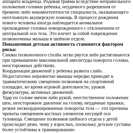
аппарата младенца. Родовая травма вследствие неправильного
положения головки ребенка, неудачного разрешения от
бремени либо некомпетентности специалиста, оказывающего
неотложную акушерскую помощь. В процессе рождения
нового человека иногда наблюдается аномальное
прохождение головки новорожденного с отклонением от
центральной оси тела. Это влечет за собой повреждение
позвоночника малыша в шейном отделе.
Повышенная детская активность становится фактором
риска:
Связки позвоночного столба легко рвутся либо растягиваются
при превышении максимальной амплитуды поворота головы,
неосторожных действиях.
Координация движений у ребенка развита слабо.
Недостаточно неразвитые мышцы нередко приводят к
травматическому смещению позвонков на спортивной
площадке, во время игровой деятельности, уроков
физкультуры, активных движений.
Удар по голове мячом либо рукой, неестественное положение
шеи, неосторожное давление на голову, неудачные прыжки,
резкие нескоординированные повороты тела — эти причины
чреваты смещением костных элементов несущей оси
туловища. Смещение позвонков шейного отдела у детей
происходит реже, чему у взрослых, поскольку детские суставы
более устойчивы к травмированию