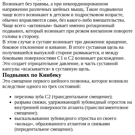
Возникает без травмы, а при некоординированном
напряжении различных шейных мышц. Такие подвывихи
чаще всего возникают в детском и подростковом возрасте,
обычно вправляются сами, без какого-либо вмешательства.
Чаще всего «активным» бывает именно ротационный
подвывих, который возникает при резком внезапном повороте
головы в сторону.
В этом случае в суставе возникает три движения: вращение,
боковое отклонение и кивание. В итоге суставная щель на
получившейся выпуклой стороне размыкается, и между
боковыми поверхностями C1 и C2 возникает расхождение.
Это создает отрицательное давление, и часть суставной
капсулы «всасывается» в суставную щель.
Подвывих по Кинбеку
Это смещение первого шейного позвонка, которое возникло
вследствие одного из трех состояний:
перелома зуба C2 (трансдентальное смещение);
разрыва связки, удерживающей зубовидный отросток на
внутренней поверхности атланта (транслигаментозное
смещение);
выскальзывании зубовидного отростка из своего
«кольца», образованного атлантом и связками
(перидентальное смещение).