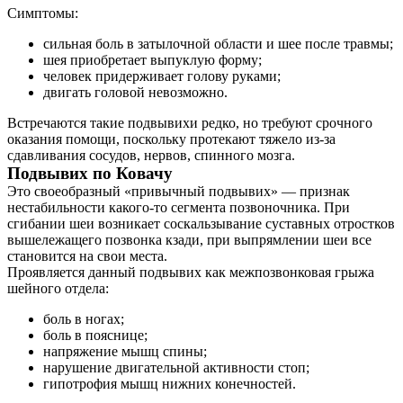
Симптомы:
сильная боль в затылочной области и шее после травмы;
шея приобретает выпуклую форму;
человек придерживает голову руками;
двигать головой невозможно.
Встречаются такие подвывихи редко, но требуют срочного
оказания помощи, поскольку протекают тяжело из-за
сдавливания сосудов, нервов, спинного мозга.
Подвывих по Ковачу
Это своеобразный «привычный подвывих» — признак
нестабильности какого-то сегмента позвоночника. При
сгибании шеи возникает соскальзывание суставных отростков
вышележащего позвонка кзади, при выпрямлении шеи все
становится на свои места.
Проявляется данный подвывих как межпозвонковая грыжа
шейного отдела:
боль в ногах;
боль в пояснице;
напряжение мышц спины;
нарушение двигательной активности стоп;
гипотрофия мышц нижних конечностей.