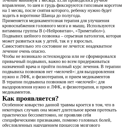
течение минимум 1 месяца. Если проводилось ручное
вправление, то шея и грудь фиксируются гипсовым корсетом
на 1 месяц, после снятия которого, ребенку нужно будет
ходить в воротнике Шанца до полугода.
Применяется медикаментозная терапия для улучшения
кровоснабжения головного мозга и мышц. Используются
витамины группы B («Нейровитан», «Триметабол»).
Подвывих шейного позвонка – серьезная патология, которая
может развиться как у детей, так и у взрослых.
Самостоятельно это состояние не лечится: неадекватное
лечение очень опасно.
Чтобы не возникало остеохондроза или не сформировался
привычный подвывих, важно во всем придерживаться
назначений врача и пройти полный курс лечения. В терапии
подвывиха позвонков нет «мелочей»: для выздоровления
нужно и ЛФК, и физиотерапия, и прием медикаментов
В терапии подвывиха позвонков нет «мелочей»: для
выздоровления нужно и ЛФК, и физиотерапия, и прием
медикаментов.
Как проявляется?
Особенное коварство данной травмы кроется в том, что в
некоторых случаях она может длительное время протекать
практически бессимптомно, не проявляя себя
специфическими признаками, помимо головных болей,
обусловленных нарушением процессов мозгового