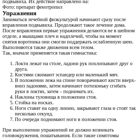
подвывиха. Их действие направлено на:
Фото: препарат фенотропил
Упражнения
Заниматься лечебной физкультурой начинают сразу после
вправления подвывиха. Продолжают такое лечение дома.
После вправления первые упражнения делаются не в шейном
отделе, а мышцами плеч и надплечий, чтобы на момент
снятия воротника они смогли поддержать ослабленную шею.
Выполняются также движения всем телом.
Так, вначале применяется такая гимнастика:
Локти лежат на столе, ладони рук похлопывают друг о
друга.
Кистями сжимают эспандер или маленький мяч.
В положении лежа на спине поворачивают кисти вверх-
вниз ладонями, затем начинают потихоньку сгибать
руки в локтях, затем – поднимать их.
Наклоны туловища в положении стоя.
Стойка на носках.
Ноги ставят на одну линию, закрывают глаза и стоят так
несколько секунд.
По очереди поднимают ноги в положении стоя.
При выполнении упражнений не должно возникать
головокружения, пошатывания. Если такие симптомы