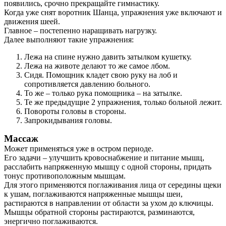
появились, срочно прекращайте гимнастику.
Когда уже снят воротник Шанца, упражнения уже включают и
движения шеей.
Главное – постепенно наращивать нагрузку.
Далее выполняют такие упражнения:
Лежа на спине нужно давить затылком кушетку.
Лежа на животе делают то же самое лбом.
Сидя. Помощник кладет свою руку на лоб и
сопротивляется давлению больного.
То же – только рука помощника – на затылке.
Те же предыдущие 2 упражнения, только больной лежит.
Повороты головы в стороны.
Запрокидывания головы.
Массаж
Может применяться уже в остром периоде.
Его задачи – улучшить кровоснабжение и питание мышц,
расслабить напряженную мышцу с одной стороны, придать
тонус противоположным мышцам.
Для этого применяются поглаживания лица от середины щеки
к ушам, поглаживаются напряженные мышцы шеи,
растираются в направлении от области за ухом до ключицы.
Мышцы обратной стороны растираются, разминаются,
энергично поглаживаются.