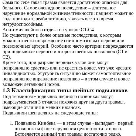
Сама по себе такая травма является достаточно опасной для
больного. Самое очевидное последствие – длительное
нарушение нормальной жизнедеятельности: пациент может до
года проходить реабилитацию, являясь все это время
нетрудоспособным.
Анатомия шейного отдела на уровне С1-С4
Но существуют и более опасные последствия, к которым
можно отнести повреждение спинномозговых нервов или
позвоночных артерий. Особенно часто артерии повреждаются
при подвывихе первого и второго шейных позвонков (С1 и
С2).
Кроме того, при разрыве нервных узлов они могут
неправильно срастись или не срастись вовсе, что уже чревато
инвалидностью. Усугубить ситуацию может самостоятельное
неправильное вправление позвонков – в этом случае и вовсе
возможен летальный исход.
1.3 Классификация: типы шейных подвывихов
Под термином «подвывих шейного позвонка» могут
подразумеваться 3 отчасти похожих друг на друга травмы,
имеющие отличия в мелких нюансах.
Подвывихи шеи делятся на следующие типы:
Подвывих Кинбека — в этом случае «выпадает» первый
позвонок на фоне нарушения целостности второго.
Встречается данный тип травмы достаточно редко.