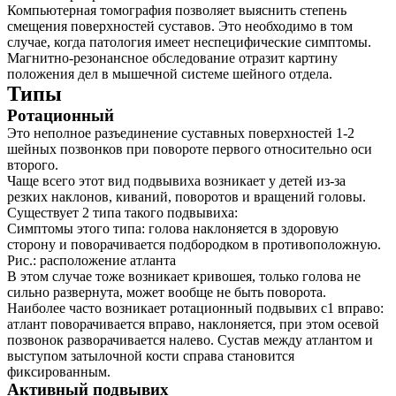
Компьютерная томография позволяет выяснить степень
смещения поверхностей суставов. Это необходимо в том
случае, когда патология имеет неспецифические симптомы.
Магнитно-резонансное обследование отразит картину
положения дел в мышечной системе шейного отдела.
Типы
Ротационный
Это неполное разъединение суставных поверхностей 1-2
шейных позвонков при повороте первого относительно оси
второго.
Чаще всего этот вид подвывиха возникает у детей из-за
резких наклонов, киваний, поворотов и вращений головы.
Существует 2 типа такого подвывиха:
Симптомы этого типа: голова наклоняется в здоровую
сторону и поворачивается подбородком в противоположную.
Рис.: расположение атланта
В этом случае тоже возникает кривошея, только голова не
сильно развернута, может вообще не быть поворота.
Наиболее часто возникает ротационный подвывих с1 вправо:
атлант поворачивается вправо, наклоняется, при этом осевой
позвонок разворачивается налево. Сустав между атлантом и
выступом затылочной кости справа становится
фиксированным.
Активный подвывих