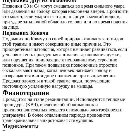
Подвывих других позвонков
Позвонки С3 и С4 могут смещаться во время сильного удара
или давления на голову, которая наклонена вперед. Произойти
это может, если удариться о дно, нырнув в мелкий водоем,
при ударе затылочной областью головы или во время падения
на лицо.
Подвывих Ковача
Подвывих по Ковачу по своей природе отличается от видов
этой травмы и имеет совершенно иные причины. Это
приобретенная патология, которая начинает развиваться, если
у человека есть врожденная аномалия заращивания дужки,
или нарушения, приводящие к неправильному строению
позвонков. При таком подвывихе позвоночные отростки
соскальзывают назад, когда человек нагибает голову и
возвращаются в исходное положение при выпрямлении.
Предрасположены к такой травме люди, получающие
постоянную усиленную нагрузку на мышцы.
Физиотерапия
Проводится на этапе реабилитации. Используются тепловые
процедуры (КВЧ), введение обезболивающих и
противоспалительных веществ с помощью электрофореза и
ультразвука. В более отдаленном периоде проводится
транскраниальная микротоковая стимуляция.
Медикаменты