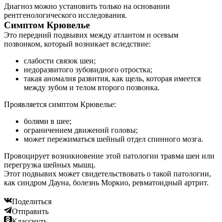
Диагноз можно установить только на основании
рентгенологического исследования.
Симптом Крювелье
Это передний подвывих между атлантом и осевым
позвонком, который возникает вследствие:
слабости связок шеи;
недоразвитого зубовидного отростка;
такая аномалия развития, как щель, которая имеется
между зубом и телом второго позвонка.
Проявляется симптом Крювелье:
болями в шее;
ограничением движений головы;
может пережиматься шейный отдел спинного мозга.
Провоцирует возникновение этой патологии травма шеи или
перегрузка шейных мышц.
Этот подвывих может свидетельствовать о такой патологии,
как синдром Дауна, болезнь Моркио, ревматоидный артрит.
Поделиться
Отправить
Класснуть