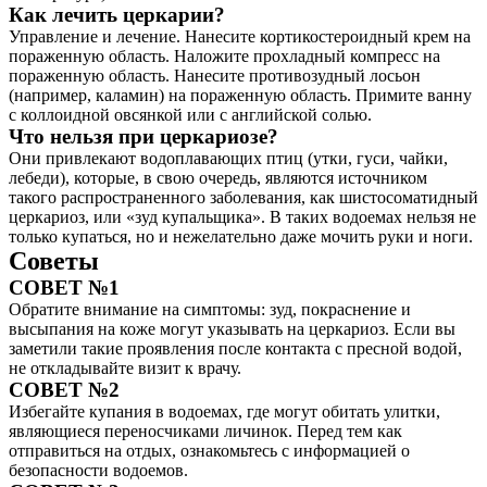
Как лечить церкарии?
Управление и лечение. Нанесите кортикостероидный крем на
пораженную область. Наложите прохладный компресс на
пораженную область. Нанесите противозудный лосьон
(например, каламин) на пораженную область. Примите ванну
с коллоидной овсянкой или с английской солью.
Что нельзя при церкариозе?
Они привлекают водоплавающих птиц (утки, гуси, чайки,
лебеди), которые, в свою очередь, являются источником
такого распространенного заболевания, как шистосоматидный
церкариоз, или «зуд купальщика». В таких водоемах нельзя не
только купаться, но и нежелательно даже мочить руки и ноги.
Советы
СОВЕТ №1
Обратите внимание на симптомы: зуд, покраснение и
высыпания на коже могут указывать на церкариоз. Если вы
заметили такие проявления после контакта с пресной водой,
не откладывайте визит к врачу.
СОВЕТ №2
Избегайте купания в водоемах, где могут обитать улитки,
являющиеся переносчиками личинок. Перед тем как
отправиться на отдых, ознакомьтесь с информацией о
безопасности водоемов.