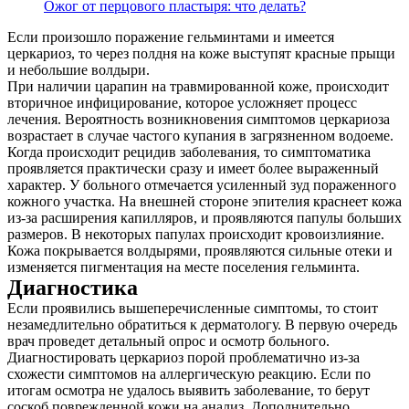
Ожог от перцового пластыря: что делать?
Если произошло поражение гельминтами и имеется
церкариоз, то через полдня на коже выступят красные прыщи
и небольшие волдыри.
При наличии царапин на травмированной коже, происходит
вторичное инфицирование, которое усложняет процесс
лечения. Вероятность возникновения симптомов церкариоза
возрастает в случае частого купания в загрязненном водоеме.
Когда происходит рецидив заболевания, то симптоматика
проявляется практически сразу и имеет более выраженный
характер. У больного отмечается усиленный зуд пораженного
кожного участка. На внешней стороне эпителия краснеет кожа
из-за расширения капилляров, и проявляются папулы больших
размеров. В некоторых папулах происходит кровоизлияние.
Кожа покрывается волдырями, проявляются сильные отеки и
изменяется пигментация на месте поселения гельминта.
Диагностика
Если проявились вышеперечисленные симптомы, то стоит
незамедлительно обратиться к дерматологу. В первую очередь
врач проведет детальный опрос и осмотр больного.
Диагностировать церкариоз порой проблематично из-за
схожести симптомов на аллергическую реакцию. Если по
итогам осмотра не удалось выявить заболевание, то берут
соскоб поврежденной кожи на анализ. Дополнительно