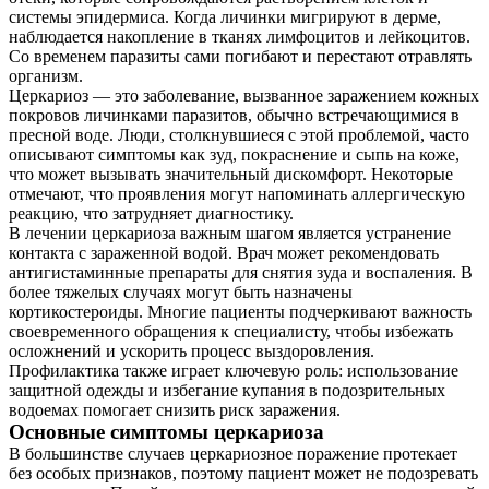
системы эпидермиса. Когда личинки мигрируют в дерме,
Контакты
наблюдается накопление в тканях лимфоцитов и лейкоцитов.
Со временем паразиты сами погибают и перестают отравлять
организм.
Церкариоз — это заболевание, вызванное заражением кожных
покровов личинками паразитов, обычно встречающимися в
пресной воде. Люди, столкнувшиеся с этой проблемой, часто
описывают симптомы как зуд, покраснение и сыпь на коже,
что может вызывать значительный дискомфорт. Некоторые
отмечают, что проявления могут напоминать аллергическую
реакцию, что затрудняет диагностику.
В лечении церкариоза важным шагом является устранение
контакта с зараженной водой. Врач может рекомендовать
антигистаминные препараты для снятия зуда и воспаления. В
более тяжелых случаях могут быть назначены
кортикостероиды. Многие пациенты подчеркивают важность
своевременного обращения к специалисту, чтобы избежать
осложнений и ускорить процесс выздоровления.
Профилактика также играет ключевую роль: использование
защитной одежды и избегание купания в подозрительных
водоемах помогает снизить риск заражения.
Основные симптомы церкариоза
В большинстве случаев церкариозное поражение протекает
без особых признаков, поэтому пациент может не подозревать