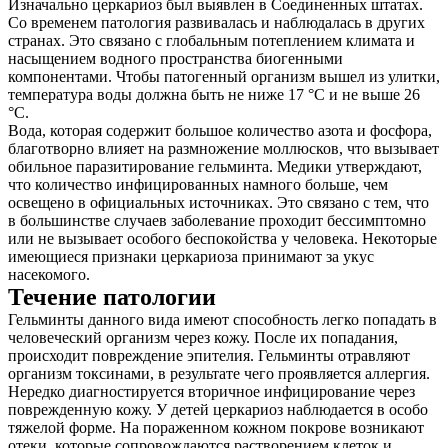
Изначально церкариоз был выявлен в Соединенных штатах.
Со временем патология развивалась и наблюдалась в других
странах. Это связано с глобальным потеплением климата и
насыщением водного пространства биогенными
компонентами. Чтобы патогенный организм вышел из улитки,
температура воды должна быть не ниже 17 °C и не выше 26
°C.
Вода, которая содержит большое количество азота и фосфора,
благотворно влияет на размножение моллюсков, что вызывает
обильное паразитирование гельминта. Медики утверждают,
что количество инфицированных намного больше, чем
освещено в официальных источниках. Это связано с тем, что
О нас
в большинстве случаев заболевание проходит бессимптомно
или не вызывает особого беспокойства у человека. Некоторые
Услуги
имеющиеся признаки церкариоза принимают за укус
насекомого.
Акции
Течение патологии
Гельминты данного вида имеют способность легко попадать в
Отзывы
человеческий организм через кожу. После их попадания,
происходит повреждение эпителия. Гельминты отравляют
Статьи
организм токсинами, в результате чего проявляется аллергия.
Нередко диагностируется вторичное инфицирование через
поврежденную кожу. У детей церкариоз наблюдается в особо
тяжелой форме. На пораженном кожном покрове возникают
отеки, которые сопровождаются растворением клеток и