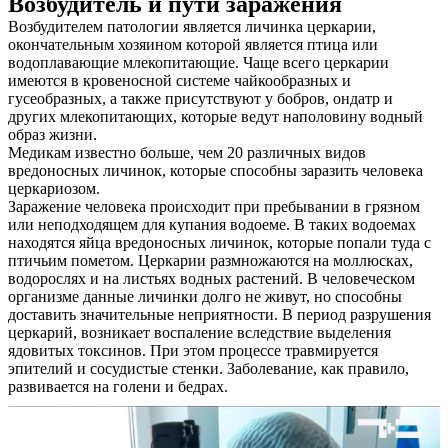
Возбудитель и пути заражения
Возбудителем патологии является личинка церкарии,
окончательным хозяином которой является птица или
водоплавающие млекопитающие. Чаще всего церкарии
имеются в кровеносной системе чайкообразных и
гусеобразных, а также присутствуют у бобров, ондатр и
других млекопитающих, которые ведут наполовину водный
образ жизни.
Медикам известно больше, чем 20 различных видов
вредоносных личинок, которые способны заразить человека
церкариозом.
Заражение человека происходит при пребывании в грязном
или неподходящем для купания водоеме. В таких водоемах
находятся яйца вредоносных личинок, которые попали туда с
птичьим пометом. Церкарии размножаются на моллюсках,
водорослях и на листьях водных растений. В человеческом
организме данные личинки долго не живут, но способны
доставить значительные неприятности. В период разрушения
церкарий, возникает воспаление вследствие выделения
ядовитых токсинов. При этом процессе травмируется
эпителий и сосудистые стенки. Заболевание, как правило,
развивается на голени и бедрах.