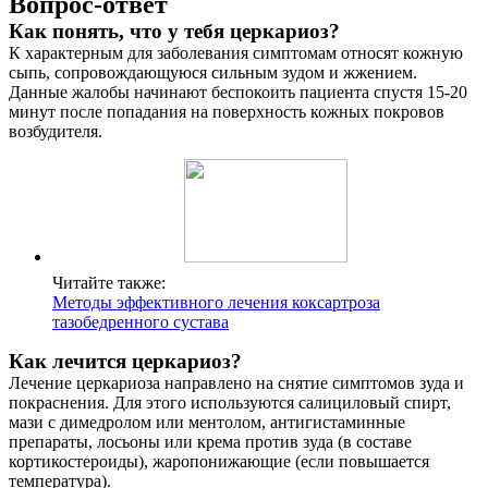
Вопрос-ответ
Как понять, что у тебя церкариоз?
К характерным для заболевания симптомам относят кожную
сыпь, сопровождающуюся сильным зудом и жжением.
Данные жалобы начинают беспокоить пациента спустя 15-20
минут после попадания на поверхность кожных покровов
возбудителя.
Читайте также:
Методы эффективного лечения коксартроза
тазобедренного сустава
Как лечится церкариоз?
Лечение церкариоза направлено на снятие симптомов зуда и
покраснения. Для этого используются салициловый спирт,
мази с димедролом или ментолом, антигистаминные
препараты, лосьоны или крема против зуда (в составе
кортикостероиды), жаропонижающие (если повышается
температура).