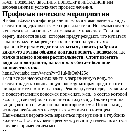
кожи, поскольку царапины приводят к инфекционным
заболеваниям и усложняют процесс лечения.
Профилактические мероприятия
Чтобы избежать инфицирования гельминтами данного вида,
следует придерживаться мер профилактики. Не рекомендуется
купаться в загрязненных и незнакомых водоемах. Если на
берегу имеются знаки, которые предупреждают, что купаться
в данном месте запрещено, то не стоит нарушать это
правило.
Не рекомендуется купаться, ловить рыбу или
каким-то другим образом контактировать с водоемом, где
мелко и много водной растительности. Стоит избегать
водных пространств, на которых обитает большое
количество уток.
https://youtube.com/watch?v=91uMkOgM25c
Если все же необходимо зайти в загрязненную воду, то
следует надеть защищающую одежду, которая предотвратит
попадание гельминта на кожу. Рекомендуется перед купанием
в подозрительных водоемах применять мазь, в состав которой
входит диметилфталат или диэтилтолуамид. Такие средства
защищают от гельминтов на некоторое время. После выхода
из воды необходимо вытереться жестким полотенцем.
Наименьшая вероятность заразиться при купании в глубоких
водоемах. После купания рекомендуется тщательно помыться
в душе с применением мыла.