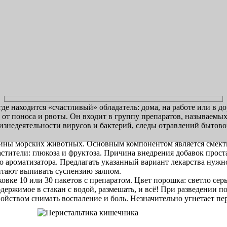
где находится «счастливый» обладатель: дома, на работе или в д
от поноса и рвоты. Он входит в группу препаратов, называемых
жизнедеятельности вирусов и бактерий, следы отравлений быто
вины морских животных. Основным компонентом является смекти
астители: глюкоза и фруктоза. Причина внедрения добавок прост
о ароматизатора. Предлагать указанный вариант лекарства нужн
тают выпивать суспензию залпом.
аковке 10 или 30 пакетов с препаратом. Цвет порошка: светло с
ержимое в стакан с водой, размешать, и всё! При разведении п
войством снимать воспаление и боль. Незначительно угнетает п