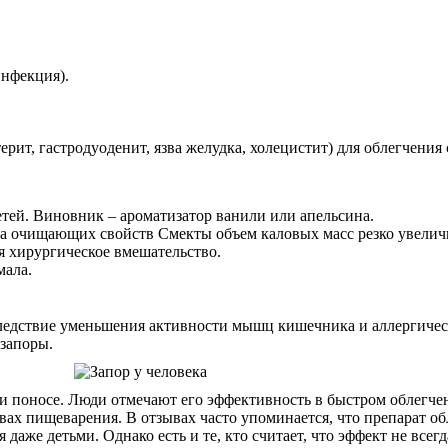
инфекция).
ерит, гастродуоденит, язва желудка, холецистит) для облегчения
детей. Виновник – ароматизатор ванили или апельсина.
-за очищающих свойств Смекты объем каловых масс резко увелич
я хирургическое вмешательство.
мала.
едствие уменьшения активности мышц кишечника и аллергическ
 запоры.
и поносе. Люди отмечают его эффективность в быстром облегчен
ствах пищеварения. В отзывах часто упоминается, что препарат 
даже детьми. Однако есть и те, кто считает, что эффект не все