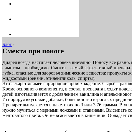
Блог
›
Смекта при поносе
Диарея всегда настигает человека внезапно. Поносу всё равно, 
симптом – необходимо. Смекта – самый эффективный препарат 
губка, опасные для здоровья химические вещества: продукты 
жидкостями (бензин, этиленгликоль, спирты).
Это лекарство имеет природное происхождение. Сырьё – рако
Кроме основного компонента, в состав препарата входят подсл
детей изготавливается с добавлением ванилина и апельсиновог
Игнорируя вкусовые добавки, большинство взрослых предпочи
Препарат выпускается в пакетиках по 3 или 3,76 грамма. В уп
нужно мучиться с мерными ложками и стаканами. Высыпать сод
желтоватого цвета. Он не всасывается в кишечник. Обладает с