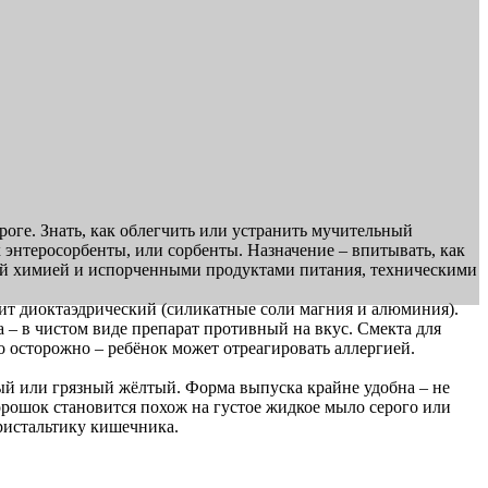
ороге. Знать, как облегчить или устранить мучительный
 энтеросорбенты, или сорбенты. Назначение – впитывать, как
вой химией и испорченными продуктами питания, техническими
т диоктаэдрический (силикатные соли магния и алюминия).
а – в чистом виде препарат противный на вкус. Смекта для
о осторожно – ребёнок может отреагировать аллергией.
ерый или грязный жёлтый. Форма выпуска крайне удобна – не
орошок становится похож на густое жидкое мыло серого или
еристальтику кишечника.