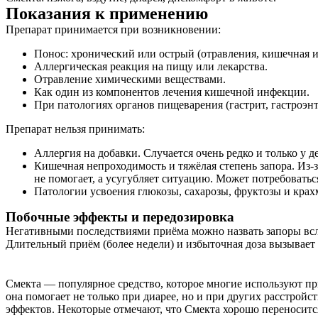
Показания к применению
Препарат принимается при возникновении:
Понос: хронический или острый (отравления, кишечная 
Аллергическая реакция на пищу или лекарства.
Отравление химическими веществами.
Как один из компонентов лечения кишечной инфекции.
При патологиях органов пищеварения (гастрит, гастроэнт
Препарат нельзя принимать:
Аллергия на добавки. Случается очень редко и только у 
Кишечная непроходимость и тяжёлая степень запора. Из
не помогает, а усугубляет ситуацию. Может потребоватьс
Патологии усвоения глюкозы, сахарозы, фруктозы и крах
Побочные эффекты и передозировка
Негативными последствиями приёма можно назвать запоры всл
Длительный приём (более недели) и избыточная доза вызывает
Смекта — популярное средство, которое многие используют пр
она помогает не только при диарее, но и при других расстрой
О нас
эффектов. Некоторые отмечают, что Смекта хорошо переносится 