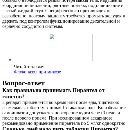
больного наблюдается резкая потеря массы тела, нарушения
координации движений, рвотные позывы, подташнивание и
частый жидкий стул. Специфического противоядия не
разработано, поэтому пациенту требуется промыть желудок и
держать под контролем функционирование дыхательной и
сердечно-сосудистой системы.
Читайте также:
Флуконазол при микозе
Вопрос-ответ
Как правильно принимать Пирантел от
глистов?
Препарат применяется во время или после еды, тщательно
разжевывая таблетку, запивая 1 стаканом воды. Во избежание
самоинвазии допускается повторение курса через 3 недели
после первого приема. При изолированном аскаридозе
рекомендовано применение пирантела по 5 мг/кг однократно.
Сколько дней надо пить таблетки Пирантел?