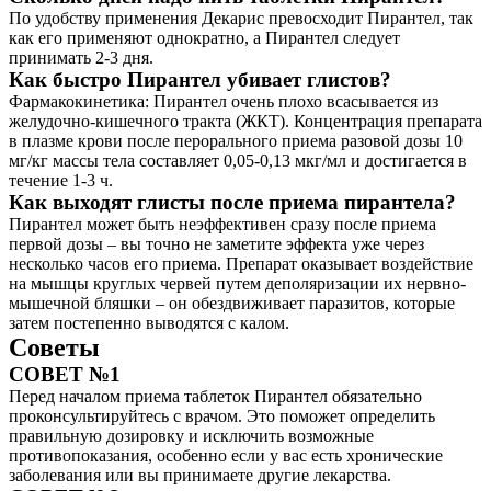
По удобству применения Декарис превосходит Пирантел, так
как его применяют однократно, а Пирантел следует
принимать 2-3 дня.
Как быстро Пирантел убивает глистов?
Фармакокинетика: Пирантел очень плохо всасывается из
желудочно-кишечного тракта (ЖКТ). Концентрация препарата
в плазме крови после перорального приема разовой дозы 10
мг/кг массы тела составляет 0,05-0,13 мкг/мл и достигается в
течение 1-3 ч.
Как выходят глисты после приема пирантела?
Пирантел может быть неэффективен сразу после приема
первой дозы – вы точно не заметите эффекта уже через
несколько часов его приема. Препарат оказывает воздействие
на мышцы круглых червей путем деполяризации их нервно-
мышечной бляшки – он обездвиживает паразитов, которые
затем постепенно выводятся с калом.
Советы
СОВЕТ №1
Перед началом приема таблеток Пирантел обязательно
проконсультируйтесь с врачом. Это поможет определить
правильную дозировку и исключить возможные
противопоказания, особенно если у вас есть хронические
заболевания или вы принимаете другие лекарства.