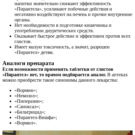
напитки значительно снижают эффективность
«Пирантела», усиливают побочные действия и
негативно воздействуют на печень и прочие внутренние
органы.
Нет необходимости в подготовке кишечника и
употреблении диуретических средств.
Оказывает быстрое действие и эффективен против всех
глистов.
Имеет малую токсичность, а значит, разрешен
«Пирантел» детям.
Аналоги препарата
О нас
Если возможности применять таблетки от глистов
«Пирантел» нет, то врачом подбирается аналог.
В аптеках
Услуги
можно приобрести такие синонимы данного лекарства:
Акции
«Вормин»;
«Немозол»;
Отзывы
«Пиперазин»;
«Саноксал»;
«Бильтрицид»;
Статьи
«Пирантел-Вишфа»;
«Вормил».