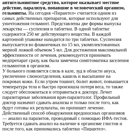
антигельминтное средство, которое оказывает местное
действие, парализуя, попавшие в человеческий организм,
гельминты.
На сегодня «Пирантел» считается одним из
самых действенных препаратов, которые используют для
уничтожения гельминт. Представлены две формы выпуска
лекарства — суспензия и таблетки. В одной таблетке
содержится 250 мг действующего вещества. В каждой
картонной упаковке находится по три таблетки. Суспензия
выпускается во флакончиках по 15 мл, укомплектованных
мерной ложкой объемом 5 мл. Для достижения максимальной
эффективности от лечения, рекомендуется принимать
медпрепарат сразу, как была замечена симптоматика заселения
гельминтов в организм.
У больного появляется слизь в кале, зуд в области ануса,
увеличение слюноотделения, кашель и высыпание на
покровах кожи. Если утром тошнит, болит живот, повышается
температура тела и быстро произошла потеря веса, то также
следует обеспокоиться и отправиться к доктору. Лечит
паразитарные заболевания врач-паразитолог. Профильный
доктор назначит сдавать анализы и только после того, как
будут готовы их результаты, он пропишет лечение.
Действенный способ обнаружения вредоносных организмов
— анализ на паразитов, проводимый с помощью ИФА-тестов.
Требуется сдавать анализ на наличие в организме глистов и
после того, как принимались таблетки «Пирантел».