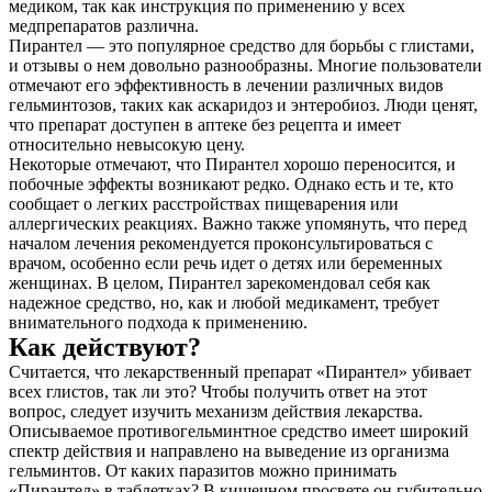
медиком, так как инструкция по применению у всех
медпрепаратов различна.
Пирантел — это популярное средство для борьбы с глистами,
и отзывы о нем довольно разнообразны. Многие пользователи
отмечают его эффективность в лечении различных видов
гельминтозов, таких как аскаридоз и энтеробиоз. Люди ценят,
что препарат доступен в аптеке без рецепта и имеет
относительно невысокую цену.
Некоторые отмечают, что Пирантел хорошо переносится, и
побочные эффекты возникают редко. Однако есть и те, кто
сообщает о легких расстройствах пищеварения или
аллергических реакциях. Важно также упомянуть, что перед
началом лечения рекомендуется проконсультироваться с
врачом, особенно если речь идет о детях или беременных
женщинах. В целом, Пирантел зарекомендовал себя как
надежное средство, но, как и любой медикамент, требует
внимательного подхода к применению.
Как действуют?
Считается, что лекарственный препарат «Пирантел» убивает
всех глистов, так ли это? Чтобы получить ответ на этот
вопрос, следует изучить механизм действия лекарства.
Описываемое противогельминтное средство имеет широкий
спектр действия и направлено на выведение из организма
гельминтов. От каких паразитов можно принимать
«Пирантел» в таблетках? В кишечном просвете он губительно