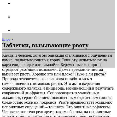
Блог
›
Таблетки, вызывающие рвоту
Каждый человек хотя бы однажды сталкивался с ощущением
комка, подкатывающего к горлу. Тошноту испытывают на
карусели, в лодке или самолёте. Беременные женщины
страдают рвотными позывами. Даже переедание иногда
вызывает рвоту. Хорошо это или плохо? Нужна ли рвота?
Природа человеческого организма позаботилась о
самоочищении с помощью рвоты. Это акт извержения
содержимого желудка и пищевода, возникающий в результате
сокращений диафрагмы. Сопровождается учащённым
дыханием, сердцебиением, повышенным отделением слюны,
бледностью кожных покровов. Рвоте предшествует комплекс
неприятных ощущений – тошнота. Это защитные рефлексы.
Человеческое тело реагирует, таким образом, на неприятные
запахи, стрессы, избавляясь от излишков пищи, мобилизует