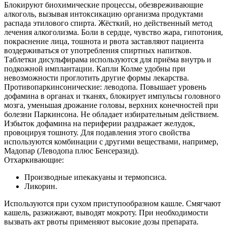
Блокируют биохимические процессы, обезвреживающие
Контакты
алкоголь, вызывая интоксикацию организма продуктами
распада этилового спирта. Жёсткий, но действенный метод
лечения алкоголизма. Боли в сердце, чувство жара, гипотония,
покраснение лица, тошнота и рвота заставляют пациента
воздерживаться от употребления спиртных напитков.
Таблетки дисульфирама используются для приёма внутрь и
подкожной имплантации. Капли Колме удобны при
невозможности проглотить другие формы лекарства.
Противопаркинсонические: леводопа. Повышает уровень
дофамина в органах и тканях, блокирует импульсы головного
мозга, уменьшая дрожание головы, верхних конечностей при
болезни Паркинсона. Не обладает избирательным действием.
Избыток дофамина на периферии раздражает желудок,
провоцируя тошноту. Для подавления этого свойства
используются комбинации с другими веществами, например,
Мадопар (Леводопа плюс Бенсеразид).
Отхаркивающие:
Производные ипекакуаны и термопсиса.
Ликорин.
Используются при сухом приступообразном кашле. Смягчают
кашель, разжижают, выводят мокроту. При необходимости
вызвать акт рвоты применяют высокие дозы препарата.