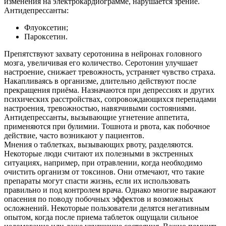
изменения на электрокардиограмме, нарушается зрение.
Антидепрессанты:
Флуоксетин;
Пароксетин.
Препятствуют захвату серотонина в нейронах головного
мозга, увеличивая его количество. Серотонин улучшает
настроение, снижает тревожность, устраняет чувство страха.
Накапливаясь в организме, длительно действуют после
прекращения приёма. Назначаются при депрессиях и других
психических расстройствах, сопровождающихся перепадами
настроения, тревожностью, навязчивыми состояниями.
Антидепрессанты, вызывающие угнетение аппетита,
применяются при булимии. Тошнота и рвота, как побочное
действие, часто возникают у пациентов.
Мнения о таблетках, вызывающих рвоту, разделяются.
Некоторые люди считают их полезными в экстренных
ситуациях, например, при отравлении, когда необходимо
очистить организм от токсинов. Они отмечают, что такие
препараты могут спасти жизнь, если их использовать
правильно и под контролем врача. Однако многие выражают
опасения по поводу побочных эффектов и возможных
осложнений. Некоторые пользователи делятся негативным
опытом, когда после приема таблеток ощущали сильное