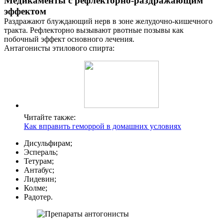
Медикаменты с рефлекторно-раздражающим
эффектом
Раздражают блуждающий нерв в зоне желудочно-кишечного
тракта. Рефлекторно вызывают рвотные позывы как
побочный эффект основного лечения.
Антагонисты этилового спирта:
О нас
Читайте также:
Услуги
Как вправить геморрой в домашних условиях
Дисульфирам;
Акции
Эспераль;
Тетурам;
Отзывы
Антабус;
Лидевин;
Статьи
Колме;
Радотер.