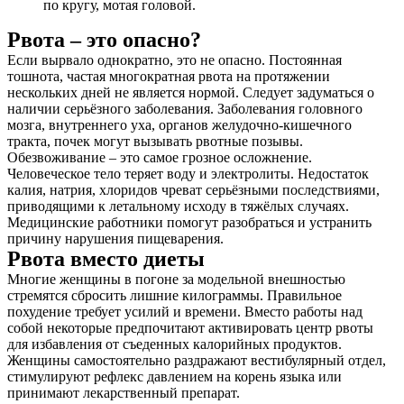
по кругу, мотая головой.
Рвота – это опасно?
Если вырвало однократно, это не опасно. Постоянная
тошнота, частая многократная рвота на протяжении
нескольких дней не является нормой. Следует задуматься о
наличии серьёзного заболевания. Заболевания головного
мозга, внутреннего уха, органов желудочно-кишечного
тракта, почек могут вызывать рвотные позывы.
Обезвоживание – это самое грозное осложнение.
Человеческое тело теряет воду и электролиты. Недостаток
калия, натрия, хлоридов чреват серьёзными последствиями,
приводящими к летальному исходу в тяжёлых случаях.
Медицинские работники помогут разобраться и устранить
причину нарушения пищеварения.
Рвота вместо диеты
Многие женщины в погоне за модельной внешностью
стремятся сбросить лишние килограммы. Правильное
похудение требует усилий и времени. Вместо работы над
собой некоторые предпочитают активировать центр рвоты
для избавления от съеденных калорийных продуктов.
Женщины самостоятельно раздражают вестибулярный отдел,
стимулируют рефлекс давлением на корень языка или
принимают лекарственный препарат.