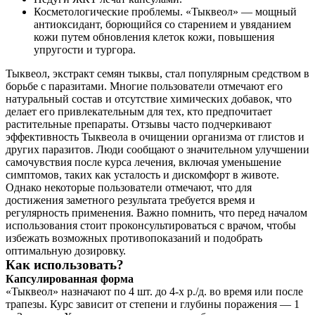
Косметологические проблемы. «Тыквеол» — мощный
антиоксидант, борющийся со старением и увяданием
кожи путем обновления клеток кожи, повышения
упругости и тургора.
Тыквеол, экстракт семян тыквы, стал популярным средством в
борьбе с паразитами. Многие пользователи отмечают его
натуральный состав и отсутствие химических добавок, что
делает его привлекательным для тех, кто предпочитает
растительные препараты. Отзывы часто подчеркивают
эффективность Тыквеола в очищении организма от глистов и
О нас
других паразитов. Люди сообщают о значительном улучшении
самочувствия после курса лечения, включая уменьшение
симптомов, таких как усталость и дискомфорт в животе.
Услуги
Однако некоторые пользователи отмечают, что для
достижения заметного результата требуется время и
Акции
регулярность применения. Важно помнить, что перед началом
использования стоит проконсультироваться с врачом, чтобы
Отзывы
избежать возможных противопоказаний и подобрать
оптимальную дозировку.
Статьи
Как использовать?
Капсулированная форма
«Тыквеол» назначают по 4 шт. до 4-х р./д. во время или после
трапезы. Курс зависит от степени и глубины поражения — 1