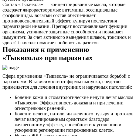
Состав «Тыквеола» — концентрированные масла, которые
содержат жирорастворимые витамины, эссенциальные
фосфолипиды. Богатый состав обеспечивает
противовоспалительный эффект, купируя последствия
паразитарной инвазии. Препарат восстанавливает функции
организма, усиливает защитные способности и повышает
иммунитет. За счет активного выведения шлаков, токсинов и
ядов «Тыквеол» помогает побороть паразитов.
Показания к применению
«Тыквеола» при паразитах
Сфера применения «Тыквеола» не ограничивается борьбой с
паразитами. В зависимости от формы выпуска, средство
применяется для лечения внутренних и наружных патологий:
Болезни кожи и стоматологические недуги лечат маслом
«Тыквеол». Эффективность доказана и при лечении
огнестрельных ранений.
Болезни печени, патологии желчного пузыря и протоков
лечат капсулированным средством благодаря
желчегонному эффекту, способности к усилению и
ускорению регенерации поврежденных клеток.
Недуги ЖКТ лечат капсулами.