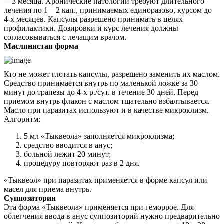
—3 месяца. Хронические патологии требуют длительного
лечения по 1—2 кап., принимаемых единоразово, курсом до
Контакты
4-х месяцев. Капсулы разрешено принимать в целях
профилактики. Дозировки и курс лечения должны
согласовываться с лечащим врачом.
Маслянистая форма
Кто не может глотать капсулы, разрешено заменить их маслом.
Средство принимается внутрь по маленькой ложке за 30
минут до трапезы до 4-х р./сут. в течение 30 дней. Перед
приемом внутрь флакон с маслом тщательно взбалтывается.
Масло при паразитах используют и в качестве микроклизм.
Алгоритм:
5 мл «Тыквеола» заполняется микроклизма;
средство вводится в анус;
больной лежит 20 минут;
процедуру повторяют раз в 2 дня.
«Тыквеол» при паразитах применяется в форме капсул или
масел для приема внутрь.
Суппозитории
Эта форма «Тыквеола» применяется при геморрое. Для
облегчения ввода в анус суппозиторий нужно предварительно