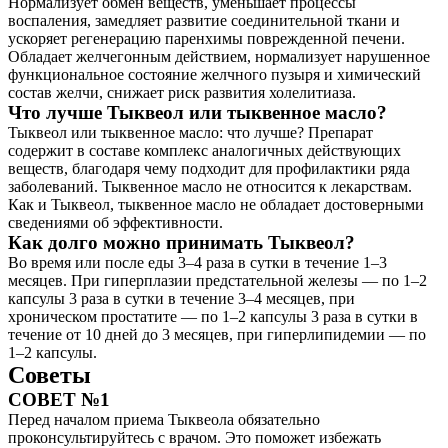
Нормализует обмен веществ, уменьшает процессы
воспаления, замедляет развитие соединительной ткани и
ускоряет регенерацию паренхимы поврежденной печени.
Обладает желчегонным действием, нормализует нарушенное
функциональное состояние желчного пузыря и химический
состав желчи, снижает риск развития холелитиаза.
Что лучше Тыквеол или тыквенное масло?
Тыквеол или тыквенное масло: что лучше? Препарат
содержит в составе комплекс аналогичных действующих
веществ, благодаря чему подходит для профилактики ряда
заболеваний. Тыквенное масло не относится к лекарствам.
Как и Тыквеол, тыквенное масло не обладает достоверными
сведениями об эффективности.
Как долго можно принимать Тыквеол?
Во время или после еды 3–4 раза в сутки в течение 1–3
месяцев. При гиперплазии предстательной железы — по 1–2
капсулы 3 раза в сутки в течение 3–4 месяцев, при
хроническом простатите — по 1–2 капсулы 3 раза в сутки в
течение от 10 дней до 3 месяцев, при гиперлипидемии — по
1–2 капсулы.
Советы
СОВЕТ №1
Перед началом приема Тыквеола обязательно
проконсультируйтесь с врачом. Это поможет избежать