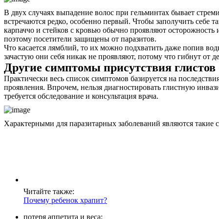
В двух случаях выпадение волос при гельминтах бывает стрем
встречаются редко, особенно первый. Чтобы заполучить себе т
карпаччо и стейков с кровью обычно проявляют осторожность и
поэтому посетители защищены от паразитов.
Что касается лямблий, то их можно подхватить даже попив воды
зачастую они себя никак не проявляют, потому что гибнут от 
Другие симптомы присутствия глистов
Практически весь список симптомов базируется на последствия
проявления. Впрочем, нельзя диагностировать глистную инваз
требуется обследование и консультация врача.
Характерными для паразитарных заболеваний являются такие 
Читайте также:
Почему ребенок храпит?
О нас
потеря аппетита и веса;