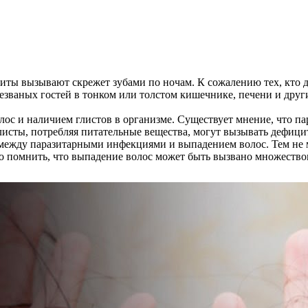
ты вызывают скрежет зубами по ночам. К сожалению тех, кто д
званых гостей в тонком или толстом кишечнике, печени и други
с и наличием глистов в организме. Существует мнение, что пар
листы, потребляя питательные вещества, могут вызывать дефици
между паразитарными инфекциями и выпадением волос. Тем не м
но помнить, что выпадение волос может быть вызвано множеств