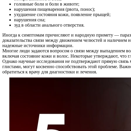
Услуги
головные боли и боли в животе;
нарушения пищеварения (рвота, понос);
ухудшение состояния кожи, появление прыщей;
Акции
нарушения сна;
зуд в области анального отверстия.
Отзывы
Иногда к симптомам причисляют и народную примету — парази
Статьи
доказательства связи между движением челюстей и наличием не
надежные источники информации.
Многие люди задаются вопросом о связи между выпадением воло
включая состояние кожи и волос. Некоторые утверждают, что г
Однако научные исследования не подтверждают прямую связь 
глистами, могут косвенно способствовать этой проблеме. Важ
Контакты
обратиться к врачу для диагностики и лечения.