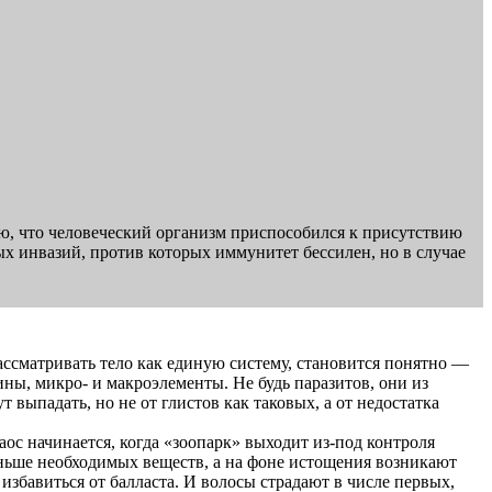
ию, что человеческий организм приспособился к присутствию
х инвазий, против которых иммунитет бессилен, но в случае
рассматривать тело как единую систему, становится понятно —
ны, микро- и макроэлементы. Не будь паразитов, они из
 выпадать, но не от глистов как таковых, а от недостатка
ос начинается, когда «зоопарк» выходит из-под контроля
еньше необходимых веществ, а на фоне истощения возникают
избавиться от балласта. И волосы страдают в числе первых,