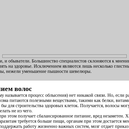
ики, и обыватели. Большинство специалистов склоняются к мнен
ять на здоровье. Исключением являются лишь несколько глистны
лемы, нежели уменьшение пышности шевелюры.
нием волос
му называется процесс облысения) нет никакой связи. Но, если 
низма питаются полезными веществами, такими как белки, витами
бы для строительства здоровых клеток. Получается, волосы могут
лать не из чего.
при этом получает сбалансированное питание, вред незаметен. Ха
разитам требуется больше пищи, органам при этом достается м
поддержать работу жизненно важных систем, мозг отдает приказ 