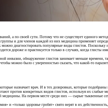
ваний, а по своей сути. Потому что не существует единого мето
 группы и для членов каждой из них медицина применяет опред
 можно диагностировать популярные виды глистов. Поскольку и
одится дороже и практикуется только в случаях, когда глисты им
ной инвазии, обнаружение глистов занимает меньше времени, та
 чтобы можно было с уверенностью сказать, что какой-то парази
торые назначает врач. И в тех дозировках, которые подобраны 
отают против конкретных видов глистов, используя их слабые м
 медицины. На первом месте среди них — сырые тыквенные семе
ия» и «только здоровье гробят» свято верят в их действенность