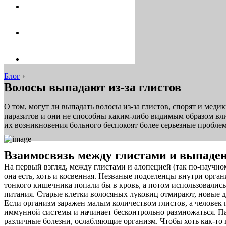
Блог
›
Волосы выпадают из-за глистов
О том, могут ли выпадать волосы из-за глистов, спорят и мед
паразитов и они не способны каким-либо видимым образом вли
их возникновения больного беспокоят более серьезные проб
Взаимосвязь между глистами и выпаде
На первый взгляд, между глистами и алопецией (так по-научно
она есть, хоть и косвенная. Незваные подселенцы внутри орга
тонкого кишечника попали бы в кровь, а потом использовались 
питания. Старые клетки волосяных луковиц отмирают, новые де
Если организм заражен малым количеством глистов, а человек 
иммунной системы и начинает бесконтрольно размножаться. Па
различные болезни, ослабляющие организм. Чтобы хоть как-то 