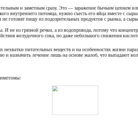
ительным и заметным сразу. Это — заражение бычьим цепнем или
акого внутреннего питомца, нужно съесть его яйца вместе с сы
 не готовят пищу из подозрительных продуктов с рынка, а сырь
. И не из грязной речки, а из водопровода, потому что концентр
действия желудочного сока, но даже небольшого снижения кислот
х нехватки питательных веществ и на особенностях жизни параз
ию и назначить лечение лишь на основе жалоб, что выпадают во
симптомы: