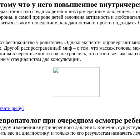
тому что у него повышенное внутричере
ерактивностью грудных детей и внутричерепным давлением. Пов
роны, в самой природе детей заложена активность и любознатель
риться с таким поведением, как данностью и просто подождать.
 беспокойство у родителей. Однако эксперты опровергают мног
так. Другой распространенный миф – о том, что массаж головы м
дничков черепные кости еще не срослись, что позволяет им адапт
нным специалистам для консультации.
авать рыбу?
европатолог при очередном осмотре ребе
оцедуру измерения внутричерепного давления. Конечно, сущест
ть вас на диагностику, и только по его результатам назначать ле