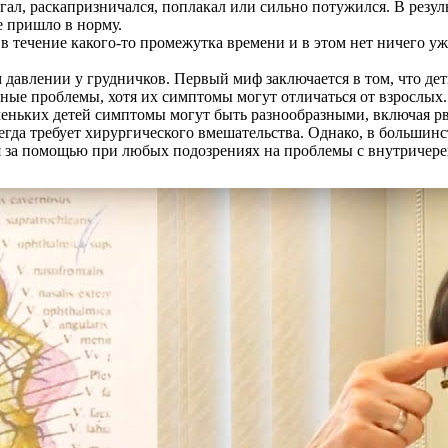
ал, раскапризничался, поплакал или сильно потужился. В резул
е пришло в норму.
течение какого-то промежутка времени и в этом нет ничего ужас
давлении у грудничков. Первый миф заключается в том, что де
бные проблемы, хотя их симптомы могут отличаться от взрослых.
еньких детей симптомы могут быть разнообразными, включая рв
сегда требует хирургического вмешательства. Однако, в больши
ся за помощью при любых подозрениях на проблемы с внутричер