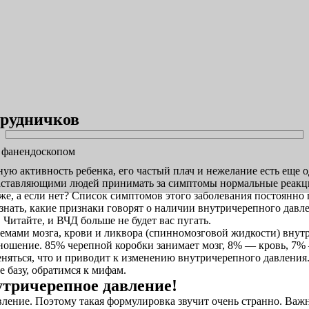
грудничков
ю активность ребенка, его частый плач и нежелание есть еще 
аставляющими людей принимать за симптомы нормальные реакции
уже, а если нет? Список симптомов этого заболевания постоянно
 знать, какие признаки говорят о наличии внутричерепного да
Читайте, и ВЧД больше не будет вас пугать.
емами мозга, крови и ликвора (спинномозговой жидкости) внутр
ошение. 85% черепной коробки занимает мозг, 8% — кровь, 7%
яться, что и приводит к изменению внутричерепного давления.
е базу, обратимся к мифам.
нутричерепное давление!
 давление. Поэтому такая формулировка звучит очень странно. Ва