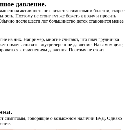
пное давление.
ышенная активность не считается симптомом болезни, скорее
ность. Поэтому не стоит тут же бежать к врачу и просить
 Обычно после шести лет большинство деток становится менее
ие из них. Например, многие считают, что плач грудничка
ожет помочь снизить внутричерепное давление. На самом деле,
ироваться к изменениям давления. Поэтому не стоит
нка.
вуют симптомы, говорящие о возможном наличии ВЧД. Однако
чение.