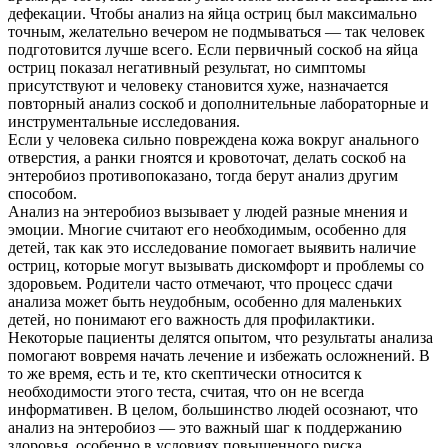
дефекации. Чтобы анализ на яйца остриц был максимально
точным, желательно вечером не подмываться — так человек
подготовится лучше всего. Если первичный соскоб на яйца
остриц показал негативный результат, но симптомы
присутствуют и человеку становится хуже, назначается
повторный анализ соскоб и дополнительные лабораторные и
инструментальные исследования.
Если у человека сильно повреждена кожа вокруг анального
отверстия, а ранки гноятся и кровоточат, делать соскоб на
энтеробиоз противопоказано, тогда берут анализ другим
способом.
Анализ на энтеробиоз вызывает у людей разные мнения и
О нас
эмоции. Многие считают его необходимым, особенно для
детей, так как это исследование помогает выявить наличие
Услуги
остриц, которые могут вызывать дискомфорт и проблемы со
здоровьем. Родители часто отмечают, что процесс сдачи
Акции
анализа может быть неудобным, особенно для маленьких
детей, но понимают его важность для профилактики.
Отзывы
Некоторые пациенты делятся опытом, что результаты анализа
помогают вовремя начать лечение и избежать осложнений. В
Статьи
то же время, есть и те, кто скептически относится к
необходимости этого теста, считая, что он не всегда
информативен. В целом, большинство людей осознают, что
анализ на энтеробиоз — это важный шаг к поддержанию
здоровья, особенно в условиях повышенного риска