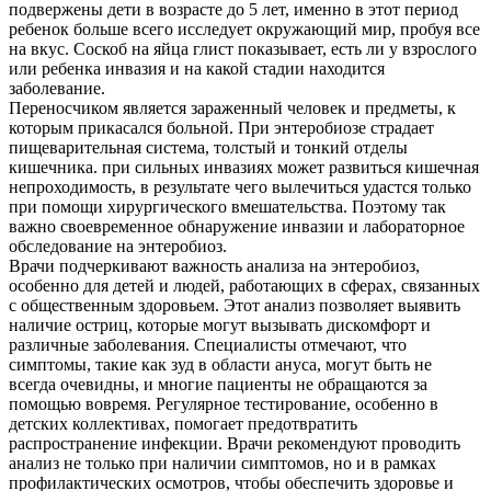
подвержены дети в возрасте до 5 лет, именно в этот период
ребенок больше всего исследует окружающий мир, пробуя все
на вкус. Соскоб на яйца глист показывает, есть ли у взрослого
или ребенка инвазия и на какой стадии находится
заболевание.
Переносчиком является зараженный человек и предметы, к
которым прикасался больной. При энтеробиозе страдает
пищеварительная система, толстый и тонкий отделы
кишечника. при сильных инвазиях может развиться кишечная
непроходимость, в результате чего вылечиться удастся только
при помощи хирургического вмешательства. Поэтому так
важно своевременное обнаружение инвазии и лабораторное
обследование на энтеробиоз.
Врачи подчеркивают важность анализа на энтеробиоз,
особенно для детей и людей, работающих в сферах, связанных
с общественным здоровьем. Этот анализ позволяет выявить
наличие остриц, которые могут вызывать дискомфорт и
различные заболевания. Специалисты отмечают, что
симптомы, такие как зуд в области ануса, могут быть не
всегда очевидны, и многие пациенты не обращаются за
помощью вовремя. Регулярное тестирование, особенно в
детских коллективах, помогает предотвратить
распространение инфекции. Врачи рекомендуют проводить
анализ не только при наличии симптомов, но и в рамках
профилактических осмотров, чтобы обеспечить здоровье и