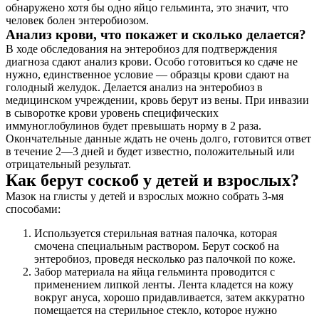
обнаружено хотя бы одно яйцо гельминта, это значит, что
человек болен энтеробиозом.
Анализ крови, что покажет и сколько делается?
В ходе обследования на энтеробиоз для подтверждения
диагноза сдают анализ крови. Особо готовиться ко сдаче не
нужно, единственное условие — образцы крови сдают на
голодный желудок. Делается анализ на энтеробиоз в
медицинском учреждении, кровь берут из вены. При инвазии
в сыворотке крови уровень специфических
иммуноглобулинов будет превышать норму в 2 раза.
Окончательные данные ждать не очень долго, готовится ответ
в течение 2—3 дней и будет известно, положительный или
отрицательный результат.
Как берут соскоб у детей и взрослых?
Мазок на глисты у детей и взрослых можно собрать 3-мя
способами:
Используется стерильная ватная палочка, которая
смочена специальным раствором. Берут соскоб на
энтеробиоз, проведя несколько раз палочкой по коже.
Забор материала на яйца гельминта проводится с
применением липкой ленты. Лента кладется на кожу
вокруг ануса, хорошо придавливается, затем аккуратно
помещается на стерильное стекло, которое нужно