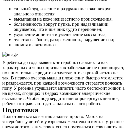
сильный зуд, жжение и раздражение кожи вокруг
анального отверстия;
высыпания на коже неизвестного происхождения;
болезненность вокруг пупка, при надавливании
ощущается, что кишечник будто переполнен;
ухудшение аппетита и уменьшение массы тела;
чувство слабости, раздраженность, нарушение сна;
анемия и авитаминоз.
У ребенка до года выявить энтеробиоз сложно, та как
характерных и явных признаков заболевание не провоцирует,
но внимательные родители заметят, что с крохой что-то не
так. В первую очередь малыш плохо спит, быстро утомляется
и раздражается, при каждой возможности старается почесать
попу. У ребенка ухудшается аппетит, часто беспокоит живот, а
на щеках, ягодицах и бедрах возникают аллергические
высыпания. Чтобы подтвердить или опровергнуть диагноз,
ребенка отправляют сдать анализы на энтеробиоз.
Подготовка
Подготовиться ко взятию анализа просто. Мазок на
энтеробиоз у детей и у взрослых желательно взять в утреннее
время до того, как человек успел помочиться и совершить акт