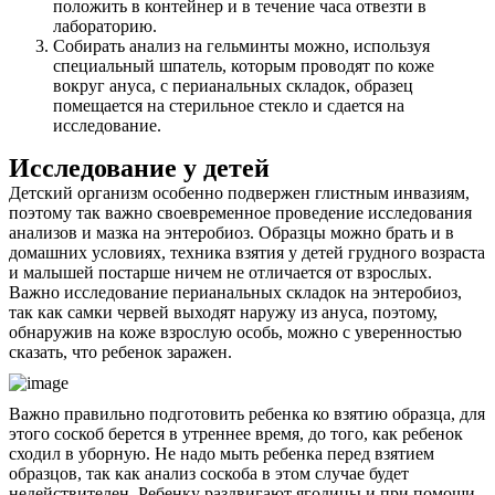
положить в контейнер и в течение часа отвезти в
лабораторию.
Собирать анализ на гельминты можно, используя
специальный шпатель, которым проводят по коже
вокруг ануса, с перианальных складок, образец
помещается на стерильное стекло и сдается на
исследование.
Исследование у детей
Детский организм особенно подвержен глистным инвазиям,
поэтому так важно своевременное проведение исследования
анализов и мазка на энтеробиоз. Образцы можно брать и в
домашних условиях, техника взятия у детей грудного возраста
и малышей постарше ничем не отличается от взрослых.
Важно исследование перианальных складок на энтеробиоз,
так как самки червей выходят наружу из ануса, поэтому,
обнаружив на коже взрослую особь, можно с уверенностью
сказать, что ребенок заражен.
Важно правильно подготовить ребенка ко взятию образца, для
этого соскоб берется в утреннее время, до того, как ребенок
сходил в уборную. Не надо мыть ребенка перед взятием
образцов, так как анализ соскоба в этом случае будет
недействителен. Ребенку раздвигают ягодицы и при помощи