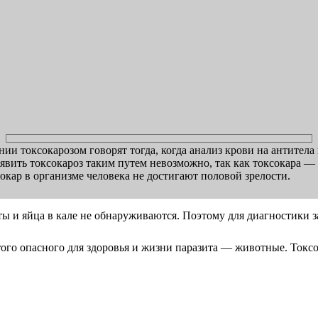
ии токсокарозом говорят тогда, когда анализ крови на антитела
явить токсокароз таким путем невозможно, так как токсокара —
сокар в организме человека не достигают половой зрелости.
ы и яйца в кале не обнаруживаются. Поэтому для диагностики з
ого опасного для здоровья и жизни паразита — животные. Токсок