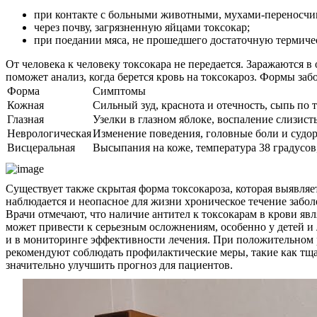
при контакте с больными животными, мухами-переносчи
через почву, загрязненную яйцами токсокар;
при поедании мяса, не прошедшего достаточную термиче
От человека к человеку токсокара не передается. Заражаются в
поможет анализ, когда берется кровь на токсокароз. Формы заб
Форма
Симптомы
Кожная
Сильный зуд, краснота и отечность, сыпь по
Глазная
Узелки в глазном яблоке, воспаление слизисты
Неврологическая
Изменение поведения, головные боли и судо
Висцеральная
Высыпания на коже, температура 38 градусов,
Существует также скрытая форма токсокароза, которая выявляе
наблюдается и неопасное для жизни хроническое течение забо
Врачи отмечают, что наличие антител к токсокарам в крови я
может привести к серьезным осложнениям, особенно у детей и 
и в мониторинге эффективности лечения. При положительном 
рекомендуют соблюдать профилактические меры, такие как тща
значительно улучшить прогноз для пациентов.