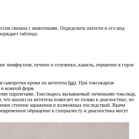
фессия связана с животными. Определить патоген и его вид
верждает таблица:
ие лимфоузлов, печени и селезенки, кашель, першение в горле
 сыворотки крови на антитела Igg). При токсокарозе
 и кожной форм.
ими паразитами. Токсокароз, вызываемый личинками токсокар,
то анализ на антитела помогает не только в диагностике, но
ценки степени заражения и возможных последствий. Врачи
оевременное обращение к специалисту и диагностика могут