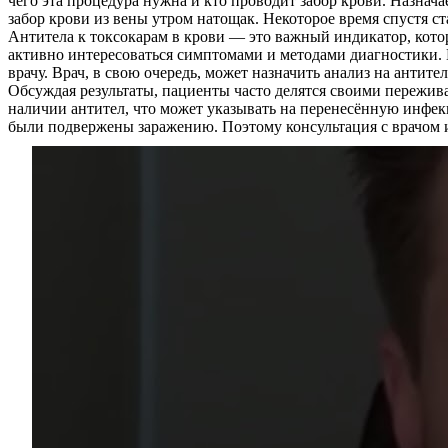
чего эта процедура нужна и кто проводит забор крови. Назнач
Услуги
забор крови из вены утром натощак. Некоторое время спустя ст
Антитела к токсокарам в крови — это важный индикатор, кото
Акции
активно интересоваться симптомами и методами диагностики. Н
врачу. Врач, в свою очередь, может назначить анализ на антите
Обсуждая результаты, пациенты часто делятся своими пережив
Отзывы
наличии антител, что может указывать на перенесённую инфекц
были подвержены заражению. Поэтому консультация с врачом 
Статьи
Контакты