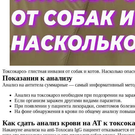
Токсокароз- глистная инвазия от собак и котов. Насколько опас
Показания к анализу
Анализ на антитела суммарные — самый информативный метод 
Анализ на токсокароз необходим при подозрении на зараж
Если организм заражен другими видами паразитов.
При появлении у пациента лихорадки, симптомов болезне
На фоне обнаружения в крови по общему анализу повыше
Как сдать анализ крови на АТ к токсок
О нас
Накануне анализа на anti-Toxocara IgG пациент отказывается 