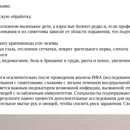
ками;
скую обработку.
 основном маленькие дети, а взрослые болеют редко и, если про
олевания и их симптомы зависят от области поражения, что подт
 типу крапивницы или экземы
х глаза, отслоение сетчатки, неврит зрительного нерва, слепота
роги
 недомогание, боль в брюшине и груди, рвота и понос, увеличен
тся исключительно после проведения анализа ИФА (исследования
левания с симптомами, схожими с легким течением висцеральной
вляется важным индикатором возможной инфекции, вызванной эт
людей с ослабленным иммунитетом. Специалисты подчеркивают, ч
результате важно провести дополнительные исследования для о
тельное мытье рук и овощей, чтобы снизить риск заражения. Св