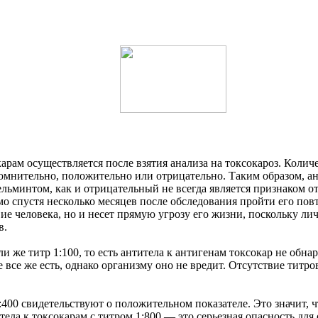
арам осуществляется после взятия анализа на токсокароз. Колич
сомнительно, положительно или отрицательно. Таким образом, а
льминтом, как и отрицательный не всегда является признаком от
спустя несколько месяцев после обследования пройти его повто
вие человека, но и несет прямую угрозу его жизни, поскольку л
в.
 же титр 1:100, то есть антитела к антигенам токсокар не обна
 все же есть, однако организму оно не вредит. Отсутствие титр
0 свидетельствуют о положительном показателе. Это значит, чт
ла к токсокарам с титром 1:800 — это серьезная опасность для 