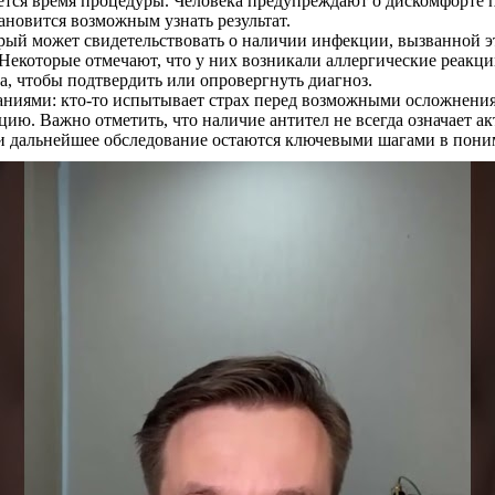
ается время процедуры. Человека предупреждают о дискомфорте 
ановится возможным узнать результат.
рый может свидетельствовать о наличии инфекции, вызванной э
екоторые отмечают, что у них возникали аллергические реакции,
ла, чтобы подтвердить или опровергнуть диагноз.
аниями: кто-то испытывает страх перед возможными осложнениями
ию. Важно отметить, что наличие антител не всегда означает а
и дальнейшее обследование остаются ключевыми шагами в поним