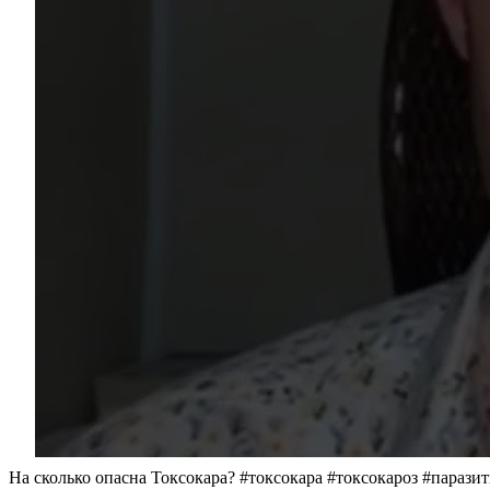
На сколько опасна Токсокара? #токсокара #токсокароз #парази