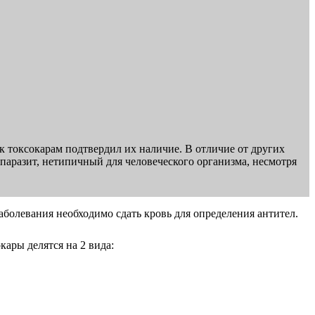
 к токсокарам подтвердил их наличие. В отличие от других
 паразит, нетипичный для человеческого организма, несмотря
аболевания необходимо сдать кровь для определения антител.
ары делятся на 2 вида: