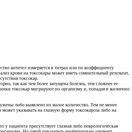
ество антител измеряется в титрах или по коэффициенту
нализ крови на токсокары может иметь сомнительный результат,
сутствия токсокар.
рно, так как чем более запущена болезнь, тем сложнее ее
ичинки токсокар мигрируют по организму и, попадая в жизненно
ружены либо выявлено их малое количество. Тем не менее
ов может указывать на глазную форму токсокароза либо на
о у пациента присутствует глазная либо неврологическая
организма. Но такой показатель необязательно означает