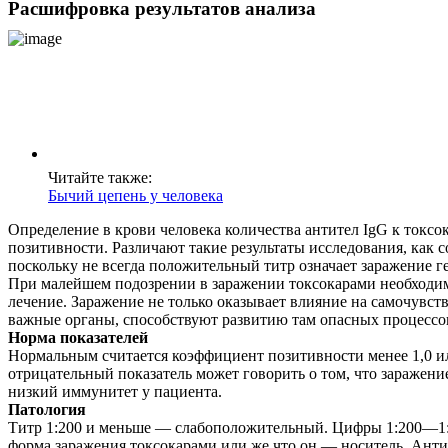
Расшифровка результатов анализа
Читайте также:
Бычий цепень у человека
Определение в крови человека количества антител IgG к токсок
позитивности. Различают такие результаты исследования, как 
поскольку не всегда положительный титр означает заражение ге
При малейшем подозрении в заражении токсокарами необходимо 
лечение. Заражение не только оказывает влияние на самочувст
важные органы, способствуют развитию там опасных процессо
Норма показателей
Нормальным считается коэффициент позитивности менее 1,0 или
отрицательный показатель может говорить о том, что заражение
низкий иммунитет у пациента.
Патология
Титр 1:200 и меньше — слабоположительный. Цифры 1:200—1:40
форма заражения токсокарами или же что он — носитель. Антите