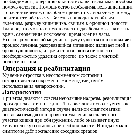
необходимость, операция остается исключительным способом
помочь человеку. Помощь остро необходима, ведь аппендицит
– опасное явление, способное привести к летальному исходу,
перитониту, абсцессам. Болезнь приводит к гнойным
явлениям, разрыву кишечника, свищам в брюшной полости.
Главное, что можно и нужно сделать для больного – вызвать
врача, самолечение исключено, время идёт на часы.
Несвоевременное обращение к врачу существенно осложняет
процесс лечения, разорвавшийся аппендикс изливает гной в
брюшную полость, и врачи сталкиваются не только с
необходимостью удаления отростка, но также с чисткой
полости от гноя.
Операция и реабилитация
Удаление отростка в неосложнённом состоянии
осуществляется современными методами, путём
использования лапароскопии.
Лапароскопия
При этом делаются совсем небольшие надрезы, реабилитация
проходит за считанные дни. Лапароскопия используется как
диагностический метод в случае неявной симптоматики,
позволяя немедленно провести удаление воспаленного
участка кишки при обнаружении, либо оказывает иную
хирургическую помощь при необходимости. Иногда схожие
симптомы даёт воспаление соседних органов.