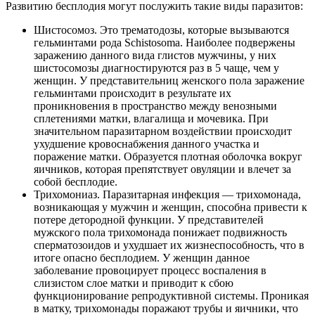
Развитию бесплодия могут послужить такие виды паразитов:
Шистосомоз. Это трематодозы, которые вызываются
гельминтами рода Schistosoma. Наиболее подвержены
заражению данного вида глистов мужчины, у них
шистосомозы диагностируются раз в 5 чаще, чем у
женщин. У представительниц женского пола заражение
гельминтами происходит в результате их
проникновения в пространство между венозными
сплетениями матки, влагалища и мочевика. При
значительном паразитарном воздействии происходит
ухудшение кровоснабжения данного участка и
поражение матки. Образуется плотная оболочка вокруг
яичников, которая препятствует овуляции и влечет за
собой бесплодие.
Трихомониаз. Паразитарная инфекция — трихомонада,
возникающая у мужчин и женщин, способна привести к
потере детородной функции. У представителей
мужского пола трихомонада понижает подвижность
сперматозоидов и ухудшает их жизнеспособность, что в
итоге опасно бесплодием. У женщин данное
заболевание провоцирует процесс воспаления в
слизистом слое матки и приводит к сбою
функционирование репродуктивной системы. Проникая
в матку, трихомонады поражают трубы и яичники, что