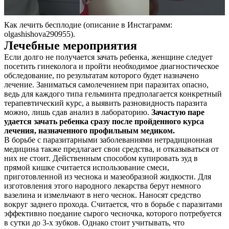
Как лечить бесплодие (описание в Инстаграмм:
olgashishova290955).
Лечебные мероприятия
Если долго не получается зачать ребенка, женщине следует
посетить гинеколога и пройти необходимое диагностическое
обследование, по результатам которого будет назначено
лечение. Заниматься самолечением при паразитах опасно,
ведь для каждого типа гельминта предполагается конкретный
терапевтический курс, а выявить разновидность паразита
можно, лишь сдав анализ в лабораторию.
Зачастую паре
удается зачать ребенка сразу после пройденного курса
лечения, назначенного профильным медиком.
В борьбе с паразитарными заболеваниями нетрадиционная
медицина также предлагает свои средства, и отказываться от
них не стоит. Действенным способом купировать зуд в
прямой кишке считается использование смеси,
приготовленной из чеснока и мазеобразной жидкости. Для
изготовления этого народного лекарства берут немного
вазелина и измельчают в него чеснок. Наносят средство
вокруг заднего прохода. Считается, что в борьбе с паразитами
эффективно поедание сырого чесночка, которого потребуется
в сутки до 3-х зубков. Однако стоит учитывать, что