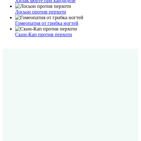
Хилак форте при кандидозе
Лосьон против перхоти
Гомеопатия от грибка ногтей
Скин-Кап против перхоти