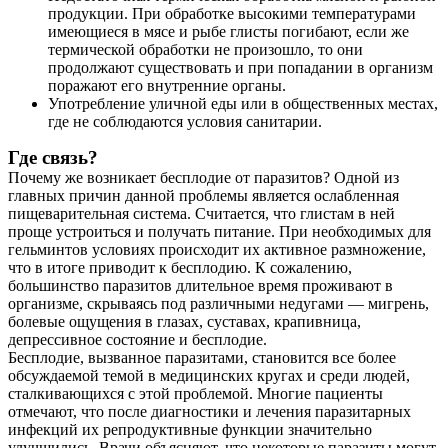
продукции. При обработке высокими температурами
Контакты
имеющиеся в мясе и рыбе глисты погибают, если же
термической обработки не произошло, то они
продолжают существовать и при попадании в организм
поражают его внутренние органы.
Употребление уличной еды или в общественных местах,
где не соблюдаются условия санитарии.
Где связь?
Почему же возникает бесплодие от паразитов? Одной из
главных причин данной проблемы является ослабленная
пищеварительная система. Считается, что глистам в ней
проще устроиться и получать питание. При необходимых для
гельминтов условиях происходит их активное размножение,
что в итоге приводит к бесплодию. К сожалению,
большинство паразитов длительное время проживают в
организме, скрываясь под различными недугами — мигрень,
болевые ощущения в глазах, суставах, крапивница,
депрессивное состояние и бесплодие.
Бесплодие, вызванное паразитами, становится все более
обсуждаемой темой в медицинских кругах и среди людей,
сталкивающихся с этой проблемой. Многие пациенты
отмечают, что после диагностики и лечения паразитарных
инфекций их репродуктивные функции значительно
улучшились. Врачи объясняют, что некоторые паразиты могут