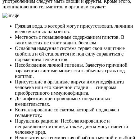
употреблением следует мыть овощи и фрукты. Кроме этого,
проникновению гельминтов в организм служат:
Грязная вода, в которой могут присутствовать личинки
всевозможных паразитов.
Местность с повышенным содержанием глистов. В
таких местах не стоит ходить босиком.
Ослабшая иммунная система теряет свои защитные
свойства и ей становится не под силу справиться с
поражением гельминтов.
Несоблюдение личной гигиены. Зачастую причиной
О нас
заражения глистами может стать обычная грязь под
ногтями.
Услуги
Присутствие в организме вируса иммунодефицита
человека или его конечной стадии — синдрома
Акции
приобретенного иммунодефицита.
Дезинфекция при проводимых оперативных
Отзывы
вмешательствах.
Контактирование со скотом, который подвержен
гельминтозу.
Статьи
Нарушения рациона. Несбалансированное и
неправильное питание, а также диеты могут нанести
человеку вред.
Недостаточная термическая обработка мясной и рыбной