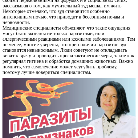
своими переживаниями на форумах и в социальных сетях,
рассказывая о том, как мучительный зуд мешал им жить.
Контакты
Некоторые отмечают, что зуд становится особенно
интенсивным ночью, что приводит к бессонным ночам и
нервозности.
Медицинские специалисты объясняют, что такие ощущения
могут быть вызваны не только паразитами, но и
аллергическими реакциями или кожными заболеваниями. Тем
не менее, многие уверены, что при наличии паразитов зуд
становится невыносимым. Люди советуют не откладывать
визит к врачу и проводить профилактические меры, такие как
регулярная гигиена и обработка домашних животных. Важно
помнить, что самолечение может усугубить проблему,
поэтому лучше довериться специалистам.