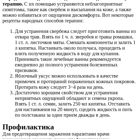
терапию.
С их помощью устраняются неблагоприятные
симптомы, такие как свербеж и высыпания на коже, а также
можно избавиться от ощущения дискомфорта. Вот некоторые
рецепты народных способов терапии:
Для устранения свербежа следует приготовить ванны из
отвара трав. Взять по 1 ч. л. зверобоя и травы ромашки,
1 ст. л. листочков мяты. Смешать компоненты и залить 1
л кипятка. Настаивать около получаса, процедить и
влить полученную жидкость в воду для купания.
Принимать такие лечебные ванны рекомендуется
ежедневно до полного устранения болезненных
признаков.
Яблочный уксус можно использовать в качестве
примочек и протираний пораженных кожных покровов.
Протирать кожу следует 3−4 раза на день.
Достаточно хорошим свойством для устранения
неприятных ощущений обладают и семена укропа.
Взять 1 ст. л. семян, залить 250 мл кипятка. Отставить
для настаивания на 20 минут, сцедить жидкость и пить
по полстакана за один прием дважды в день.
Профилактика
Для предотвращения заражения паразитами врачи