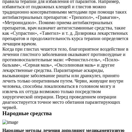
правила терапии для избавления от паразитов. Например,
избавиться от подкожных клещей и глистов можно
традиционно консервативными методами при помощи таких
антибактериальных препаратов: «Трихопол», «Гравагин»,
«Метронидазол». Помимо приема антибактериальных
препаратов, врач назначит антигистаминные средства, такие
как «Супрастин», «Тавегил» и т. д. Дозировка лекарственных
препаратов и продолжительность курса терапии определяется
лечащим врачом.
Когда при глистах чешется тело, благоприятное воздействие в
лечении глистного заболевания оказывают противозудные и
противовоспалительные мази: «Фенистил-гель», «Псило-
бальзам», «Серная мазь», «Оксолиновая мазь» и другие
лекарственные средства. Паразитарные аскариды,
вызывающие заболевание ришты или дранкулез, принято
лечить только оперативным путем. Черви, живущие внутри
человека, способны локализоваться в головном мозгу и
извлечь их оттуда возможно только посредством
хирургической операции. Перед проведением операции
диагностируется точное место обитания паразитирующих
червей.
Народные средства
Народные методы лечения дополняют медикаментозную