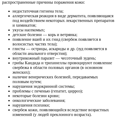
распространенные причины поражения кожи:
недостаточная гигиена тела;
аллергическая реакция в виде дерматита, появляющаяся
под воздействием некоторых лекарственных препаратов
и химикатов;
укусы насекомых;
детские болезни — корь и ветрянка;
появление вшей и их гнид (свербеж появляется в
волосистых частях тела);
глисты — острицы, аскариды и др. (зуд появляется в
области анального отверстия);
внутрикожный паразит — чесоточный зудень;
грибы Кандида и трихинеллы провоцируют появление
свербежа в области половых органов (в основном
женских);
наличие венерических болезней, передаваемых
половым путем;
нарушения эндокринной системы;
проблемы с печенью (гепатит, цирроз);
некоторые болезни крови;
онкологические заболевания;
нарушения психики;
свербеж кожи, появляющийся вследствие возрастных
изменений (у людей преклонного возраста).