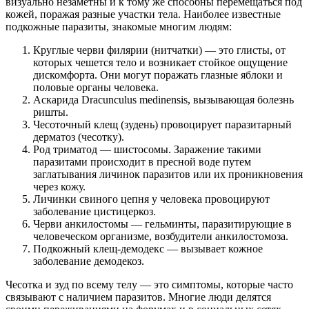
визуально незаметны и к тому же способны перемещаться под
кожей, поражая разные участки тела. Наиболее известные
подкожные паразиты, знакомые многим людям:
Круглые черви филярии (нитчатки) — это глисты, от
которых чешется тело и возникает стойкое ощущение
дискомфорта. Они могут поражать глазные яблоки и
половые органы человека.
Аскарида Dracunculus medinensis, вызывающая болезнь
ришты.
Чесоточный клещ (зудень) провоцирует паразитарный
дерматоз (чесотку).
О нас
Род триматод — шистосомы. Заражение такими
паразитами происходит в пресной воде путем
Услуги
заглатывания личинок паразитов или их проникновения
через кожу.
Личинки свиного цепня у человека провоцируют
Акции
заболевание цистицеркоз.
Черви анкилостомы — гельминты, паразитирующие в
Отзывы
человеческом организме, возбудители анкилостомоза.
Подкожный клещ-демодекс — вызывает кожное
Статьи
заболевание демодекоз.
Чесотка и зуд по всему телу — это симптомы, которые часто
связывают с наличием паразитов. Многие люди делятся