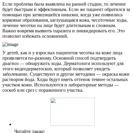
Если проблема была выявлена на ранней стадии, то лечение
будет быстрым и эффективным. Если же пациент обратился за
помощью при затянувшейся инвазии, когда уже появились
корковые образования, шелушащаяся кожа, чесоточные ходы,
лечение чесотки на лице будет длительным и сложным.
Важно вовремя выявить паразита и ликвидировать его. Это
позволит избежать осложнений.
У детей, как и у взрослых пациентов чесотка на коже лица
проявляется по-разному. Основной способ подтвердить
О нас
диагноз — обнаружить ходы. Дерматологи используют для
этого видеодерматоскоп, который позволяет увидеть
заболевание. Существуют и другие методики — окраска кожи
Услуги
раствором йода. Ходы будут иметь оттенок темнее остальных
участков кожи. Используются и лабораторные методы —
Акции
соскоб или срез с пораженного участка.
Отзывы
Статьи
Читайте также: