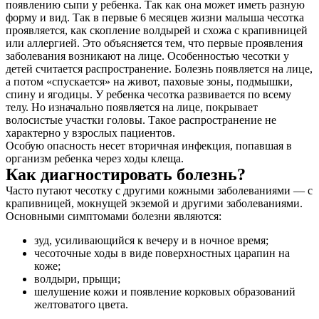
появлению сыпи у ребенка. Так как она может иметь разную
форму и вид. Так в первые 6 месяцев жизни малыша чесотка
проявляется, как скопление волдырей и схожа с крапивницей
или аллергией. Это объясняется тем, что первые проявления
заболевания возникают на лице. Особенностью чесотки у
детей считается распространение. Болезнь появляется на лице,
а потом «спускается» на живот, паховые зоны, подмышки,
спину и ягодицы. У ребенка чесотка развивается по всему
телу. Но изначально появляется на лице, покрывает
волосистые участки головы. Такое распространение не
характерно у взрослых пациентов.
Особую опасность несет вторичная инфекция, попавшая в
организм ребенка через ходы клеща.
Как диагностировать болезнь?
Часто путают чесотку с другими кожными заболеваниями — с
крапивницей, мокнущей экземой и другими заболеваниями.
Основными симптомами болезни являются:
зуд, усиливающийся к вечеру и в ночное время;
чесоточные ходы в виде поверхностных царапин на
коже;
волдыри, прыщи;
шелушение кожи и появление корковых образований
желтоватого цвета.