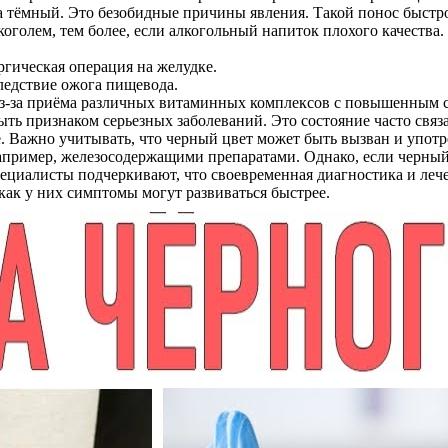
 на тёмный. Это безобидные причины явления. Такой понос быст
голем, тем более, если алкогольный напиток плохого качества.
ргическая операция на желудке.
ледствие ожога пищевода.
з-за приёма различных витаминных комплексов с повышенным со
ть признаком серьезных заболеваний. Это состояние часто связа
. Важно учитывать, что черный цвет может быть вызван и упот
апример, железосодержащими препаратами. Однако, если черный
пециалисты подчеркивают, что своевременная диагностика и леч
как у них симптомы могут развиваться быстрее.