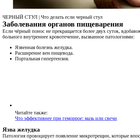
ЧЕРНЫЙ СТУЛ | Что делать если черный стул
Заболевания органов пищеварения
Если чёрный понос не прекращается более двух суток, вдобавок
больного внутреннее кровотечение, вызванное патологиями:
Язвенная болезнь желудка.
Расширение вен пищевода.
Портальная гипертензия.
Читайте также:
Что эффективнее при геморрое: мазь или свечи
Язва желудка
О нас
Патология провоцирует появление микротрещин, которые впо