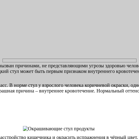
 вызван причинами, не представляющими угрозы здоровью челов
кий стул может быть первым признаком внутреннего кровотече
сс. В норме стул у взрослого человека коричневой окраски, од
рашная причина – внутреннее кровотечение. Нормальный оттенок
расстройство кишечника и окрасить испражнения в чёрный цвет.