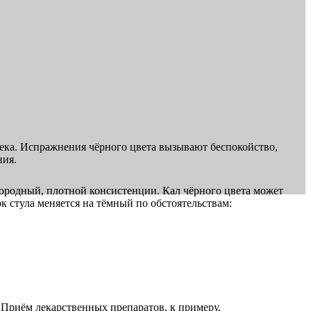
ека. Испражнения чёрного цвета вызывают беспокойство,
ния.
нородный, плотной консистенции. Кал чёрного цвета может
 стула меняется на тёмный по обстоятельствам:
 Приём лекарственных препаратов, к примеру,