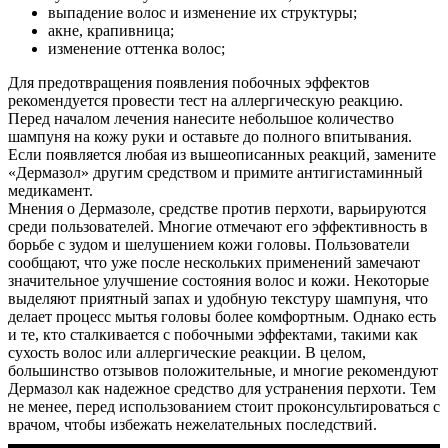
выпадение волос и изменение их структуры;
акне, крапивница;
изменение оттенка волос;
Для предотвращения появления побочных эффектов
рекомендуется провести тест на аллергическую реакцию.
Перед началом лечения нанесите небольшое количество
шампуня на кожу руки и оставьте до полного впитывания.
Если появляется любая из вышеописанных реакций, замените
«Дермазол» другим средством и примите антигистаминный
медикамент.
Мнения о Дермазоле, средстве против перхоти, варьируются
О нас
среди пользователей. Многие отмечают его эффективность в
борьбе с зудом и шелушением кожи головы. Пользователи
Услуги
сообщают, что уже после нескольких применений замечают
значительное улучшение состояния волос и кожи. Некоторые
Акции
выделяют приятный запах и удобную текстуру шампуня, что
делает процесс мытья головы более комфортным. Однако есть
Отзывы
и те, кто сталкивается с побочными эффектами, такими как
сухость волос или аллергические реакции. В целом,
большинство отзывов положительные, и многие рекомендуют
Статьи
Дермазол как надежное средство для устранения перхоти. Тем
не менее, перед использованием стоит проконсультироваться с
врачом, чтобы избежать нежелательных последствий.