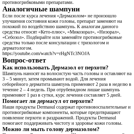
противогрибковыми препаратами.
Аналогичные шампуни
Если после курса лечения «Дермазолом» не произошло
улучшения состояния кожи головы, препарат заменяют на
похожий по воздействию шампунь. К аналогам данного
средства относят «Кето-плюс», «Микозорал», «Низорал»,
«Себозол». Подбирайте или заменяйте противогрибковые
средства только после консультации с трихологом и
дерматологом.
https://youtube.com/watch?v=rHgNTc3NOJA
Вопрос-ответ
Как использовать Дермазол от перхоти?
Шампунь наносят на волосистую часть головы и оставляют на
3 – 5 минут, затем промывают водой. Для лечения
себорейного дерматита шампунь применяют 2 раза в неделю в
течение 2 – 4 недель. При отрубевидном лишае шампунь
применяют 1 раз в сутки, курс лечения составляет 5 дней.
Помогает ли дермасул от перхоти?
Наши продукты Dermasul содержат противовоспалительные и
противогрибковые компоненты, которые предотвращают
появление перхоти и раздражений. Продукты Dermasul
помогают поддерживать чистоту и здоровье кожи головы.
Можно ли мыть голову дермазолом?