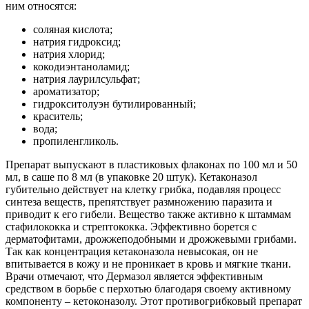
ним относятся:
соляная кислота;
натрия гидроксид;
натрия хлорид;
кокодиэнтаноламид;
натрия лаурилсульфат;
ароматизатор;
гидрокситолуэн бутилированный;
краситель;
вода;
пропиленгликоль.
Препарат выпускают в пластиковых флаконах по 100 мл и 50
мл, в саше по 8 мл (в упаковке 20 штук). Кетаконазол
губительно действует на клетку грибка, подавляя процесс
синтеза веществ, препятствует размножению паразита и
приводит к его гибели. Вещество также активно к штаммам
стафилококка и стрептококка. Эффективно борется с
дерматофитами, дрожжеподобными и дрожжевыми грибами.
Так как концентрация кетаконазола невысокая, он не
впитывается в кожу и не проникает в кровь и мягкие ткани.
Врачи отмечают, что Дермазол является эффективным
средством в борьбе с перхотью благодаря своему активному
компоненту – кетоконазолу. Этот противогрибковый препарат