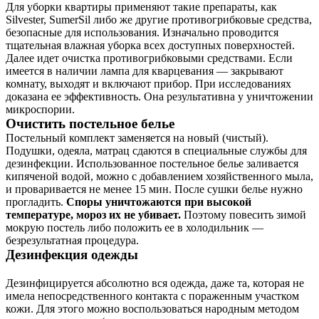
Для уборки квартиры применяют такие препараты, как
Silvester, SumerSil либо же другие противогрибковые средства,
безопасные для использования. Изначально проводится
тщательная влажная уборка всех доступных поверхностей.
Далее идет очистка противогрибковыми средствами. Если
имеется в наличии лампа для кварцевания — закрывают
комнату, выходят и включают прибор. При исследованиях
доказана ее эффективность. Она результативна у уничтожении
микроспории.
Очистить постельное белье
Постельный комплект заменяется на новый (чистый).
Подушки, одеяла, матрац сдаются в специальные службы для
дезинфекции. Использованное постельное белье заливается
кипяченой водой, можно с добавлением хозяйственного мыла,
и проваривается не менее 15 мин. После сушки белье нужно
прогладить.
Споры уничтожаются при высокой
температуре, мороз их не убивает.
Поэтому повесить зимой
мокрую постель либо положить ее в холодильник —
безрезультатная процедура.
Дезинфекция одежды
Дезинфицируется абсолютно вся одежда, даже та, которая не
имела непосредственного контакта с пораженным участком
кожи. Для этого можно воспользоваться народным методом