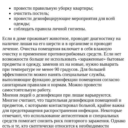
провести правильную уборку квартиры;
очистить постель;
провести дезинфицирующие мероприятия для всей
одежды;
соблюдать правила личной гигиены.
Если в доме проживает животное, проводят диагностику на
наличие лишая на его шерсти и в организме и проводят
лечение. Очистка помещения включает в себя влажную
очистку и применение противогрибковых средств. Если нет
возможности больше не использовать «зараженные» бытовые
О нас
предметы и одежду, заменив их на новые, нужно выварить
при температуре не менее 90 градусов. Для большей
Услуги
эффективности можно нанять специальные службы,
выполняющие функцию дезинфекции помещения согласно
Акции
санитарным правилам и нормам. Можно провести
самостоятельную работу.
Отзывы
Мнения людей о дезинфекции при лишае варьируются.
Многие считают, что тщательная дезинфекция помещений и
предметов, с которыми контактировал больной, крайне важна
Статьи
для предотвращения распространения инфекции. Некоторые
отмечают, что использование антисептиков и специальных
средств помогает снизить риск повторного заражения. Однако
есть и те, кто скептически относится к необходимости