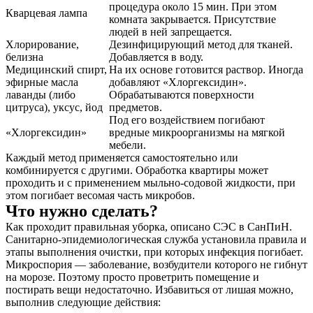
процедура около 15 мин. При этом
Кварцевая лампа
комната закрывается. Присутствие
людей в ней запрещается.
Хлорирование,
Дезинфицирующий метод для тканей.
белизна
Добавляется в воду.
Медицинский спирт,
На их основе готовится раствор. Иногда
эфирные масла
добавляют «Хлоргексидин».
лаванды (либо
Обрабатываются поверхности
цитруса), уксус, йод
предметов.
Под его воздействием погибают
«Хлоргексидин»
вредные микроорганизмы на мягкой
мебели.
Каждый метод применяется самостоятельно или
комбинируется с другими. Обработка квартиры может
проходить и с применением мыльно-содовой жидкости, при
этом погибает весомая часть микробов.
Что нужно сделать?
Как проходит правильная уборка, описано СЭС в СанПиН.
Санитарно-эпидемиологическая служба установила правила и
этапы выполнения очистки, при которых инфекция погибает.
Микроспория — заболевание, возбудители которого не гибнут
на морозе. Поэтому просто проветрить помещение и
постирать вещи недостаточно. Избавиться от лишая можно,
выполнив следующие действия: