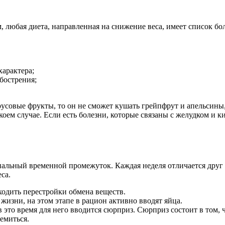
 любая диета, направленная на снижение веса, имеет список бол
характера;
бострения;
русовые фрукты, то он не сможет кушать грейпфрут и апельсины,
ем случае. Если есть болезни, которые связаны с желудком и 
альный временной промежуток. Каждая неделя отличается друг о
са.
сходить перестройки обмена веществ.
жизни, на этом этапе в рацион активно вводят яйца.
 в это время для него вводится сюрприз. Сюрприз состоит в том,
ремиться.