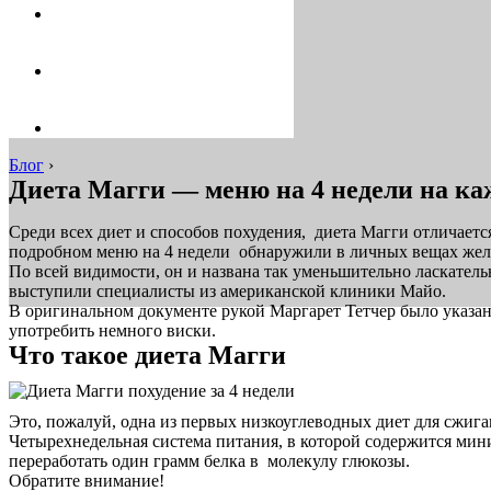
Блог
›
Диета Магги — меню на 4 недели на ка
Среди всех диет и способов похудения, диета Магги отличает
подробном меню на 4 недели обнаружили в личных вещах желе
По всей видимости, он и названа так уменьшительно ласкател
выступили специалисты из американской клиники Майо.
В оригинальном документе рукой Маргарет Тетчер было указано 
употребить немного виски.
Что такое диета Магги
Это, пожалуй, одна из первых низкоуглеводных диет для сжиг
Четырехнедельная система питания, в которой содержится мини
переработать один грамм белка в молекулу глюкозы.
Обратите внимание!