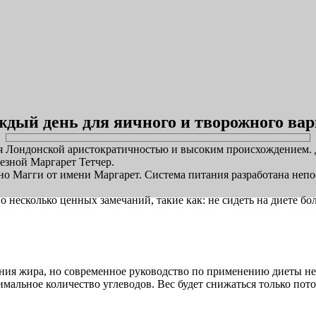
ждый день для яичного и творожного ва
ся Лондонской аристократичностью и высоким происхождением. 
зной Маргарет Тетчер.
ьно Магги от имени Маргарет. Система питания разработана не
несколько ценных замечаний, такие как: не сидеть на диете боле
ания жира, но современное руководство по применению диеты не
мальное количество углеводов. Вес будет снижаться только пото