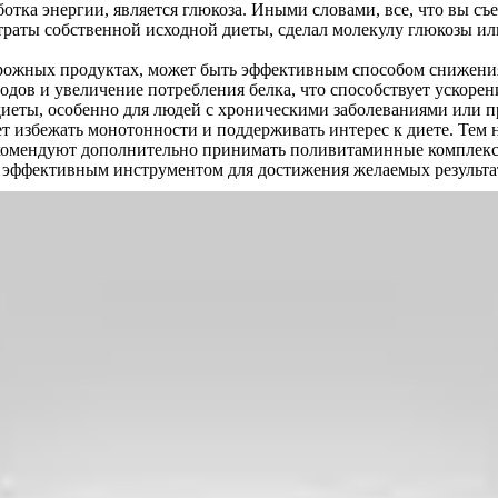
тка энергии, является глюкоза. Иными словами, все, что вы съед
затраты собственной исходной диеты, сделал молекулу глюкозы и
ворожных продуктах, может быть эффективным способом снижен
водов и увеличение потребления белка, что способствует ускор
диеты, особенно для людей с хроническими заболеваниями или 
т избежать монотонности и поддерживать интерес к диете. Тем н
комендуют дополнительно принимать поливитаминные комплексы 
ь эффективным инструментом для достижения желаемых результа