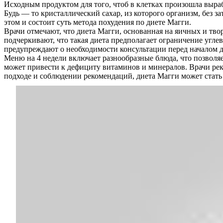
Исходным продуктом для того, чтоб в клетках произошла вырабо
Будь — то кристаллический сахар, из которого организм, без 
этом и состоит суть метода похудения по диете Магги.
Врачи отмечают, что диета Магги, основанная на яичных и т
подчеркивают, что такая диета предполагает ограничение угле
предупреждают о необходимости консультации перед началом 
Меню на 4 недели включает разнообразные блюда, что позволяе
может привести к дефициту витаминов и минералов. Врачи ре
подходе и соблюдении рекомендаций, диета Магги может стат