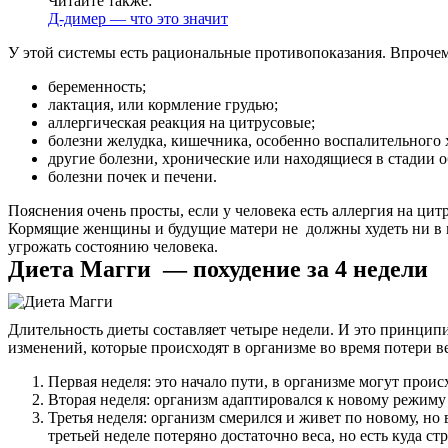
Читайте также:
Услуги
Д-димер — что это значит
Акции
У этой системы есть рациональные противопоказания. Впрочем,
беременность;
Отзывы
лактация, или кормление грудью;
аллергическая реакция на цитрусовые;
Статьи
болезни желудка, кишечника, особенно воспалительного 
другие болезни, хронические или находящиеся в стадии о
болезни почек и печени.
Пояснения очень просты, если у человека есть аллергия на цит
Кормящие женщины и будущие матери не должны худеть ни в ко
Контакты
угрожать состоянию человека.
Диета Магги — похудение за 4 недели
Длительность диеты составляет четыре недели. И это принципи
изменений, которые происходят в организме во время потери ве
Первая неделя: это начало пути, в организме могут прои
Вторая неделя: организм адаптировался к новому режиму 
Третья неделя: организм смерился и живет по новому, но
третьей неделе потеряно достаточно веса, но есть куда ст