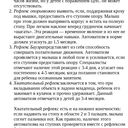
часов жизни, но у детей с поражением ЦНС он может
отсутствовать.
Рефлекс опоры
можно выявить, если, поддерживая кроху
под мышки, предоставить его ступням опору. Малыш
при этом должен выпрямить корпус и встать на полную
стопу. При легком наклоне вперед грудничок начинает
«шагать». Эта реакция — временное явление и из нее не
вырастают двигательные навыки. Автоматизм в норме
должен угаснуть до 1,5 месяцев.
Рефлекс Бауэра
представляет из себя способность
совершать ползательные движения. Автоматизм
проявляется у малыша в любой позе и усиливается, если
его ступням предоставить опору. Специалисты
отмечают наличие этой реакции с 3-4 дня, а угасает она
постепенно к 4-5 месяцам, когда ползание становится
для ребенка осознанным занятием.
Хватательный рефлекс
заключается в том, что при
вкладывании объекта в ладони младенца, ребенок его
зажимает в кулачок и прочно удерживает. Данный
автоматизм отмечается у детей до 3-4 месяцев.
Хватательный рефлекс есть и на нижних конечностях:
если надавить на стопу в области 2 и 3 пальцев, малыш
согнет пальчики ног. Как правило, наличие этого
автоматизма на ступнях проверяется вместе с рефлексом