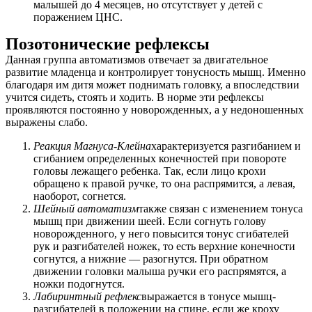
малышей до 4 месяцев, но отсутствует у детей с
поражением ЦНС.
Позотонические рефлексы
Данная группа автоматизмов отвечает за двигательное
развитие младенца и контролирует тонусность мышц. Именно
благодаря им дитя может поднимать головку, а впоследствии
учится сидеть, стоять и ходить. В норме эти рефлексы
проявляются постоянно у новорожденных, а у недоношенных
выражены слабо.
Реакция Магнуса-Клейна
характеризуется разгибанием и
сгибанием определенных конечностей при повороте
головы лежащего ребенка. Так, если лицо крохи
обращено к правой ручке, то она распрямится, а левая,
наоборот, согнется.
Шейный автоматизм
также связан с изменением тонуса
мышц при движении шеей. Если согнуть голову
новорожденного, у него повысится тонус сгибателей
рук и разгибателей ножек, то есть верхние конечности
согнутся, а нижние — разогнутся. При обратном
движении головки малыша ручки его распрямятся, а
ножки подогнутся.
Лабиринтный рефлекс
выражается в тонусе мышц-
разгибателей в положении на спине, если же кроху