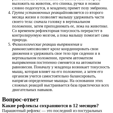
выложить на животик, его спинка, ручки и ножки
словно подогнутся, и младенец примет позу эмбриона.
Группа установочных реакций
появляется со второго
месяца жизни и позволяет малышу удерживать части
своего тела: сначала головку в вертикальном
положении, затем приподнимать ее, лежа на животике.
Со временем рефлекторная тонусность перерастет в
контролируемую мозгом, а пока малышу помогает сама
природа.
Физиологические реакции выпрямления и
равновесия
позволяют крохе координировать свои
движения и удерживать свое тело при сидении и в
вертикальном положении, причем автоматизм
выпрямления постепенно сменяется на автоматизм
равновесия. Поначалу у младенца возникает тонусность
мышц, которая влияет на его положение, а затем его
организм учится самостоятельно балансировать,
напрягая определенные мышцы. На основании этих
сложных реакций выстраивается база практически всех
двигательных навыков.
Вопрос-ответ
Какие рефлексы сохраняются в 12 месяцев?
Парашютный рефлекс — это последний из постуральных