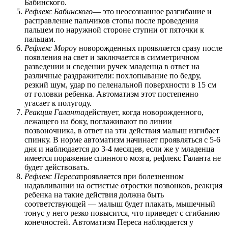
Бабинского.
Рефлекс Бабинского
— это неосознанное разгибание и
расправление пальчиков стопы после проведения
пальцем по наружной стороне ступни от пяточки к
пальцам.
Рефлекс Моро
у новорожденных проявляется сразу после
появления на свет и заключается в симметричном
разведении и сведении ручек младенца в ответ на
различные раздражители: похлопывание по бедру,
резкий шум, удар по пеленальной поверхности в 15 см
от головки ребенка. Автоматизм этот постепенно
угасает к полугоду.
Реакция Галанта
действует, когда новорожденного,
лежащего на боку, поглаживают по линии
позвоночника, в ответ на эти действия малыш изгибает
спинку. В норме автоматизм начинает проявляться с 5-6
дня и наблюдается до 3-4 месяцев, если же у младенца
имеется поражение спинного мозга, рефлекс Галанта не
будет действовать.
Рефлекс Переса
проявляется при болезненном
надавливании на остистые отростки позвонков, реакция
ребенка на такие действия должна быть
соответствующей — малыш будет плакать, мышечный
тонус у него резко повысится, что приведет с сгибанию
конечностей. Автоматизм Переса наблюдается у