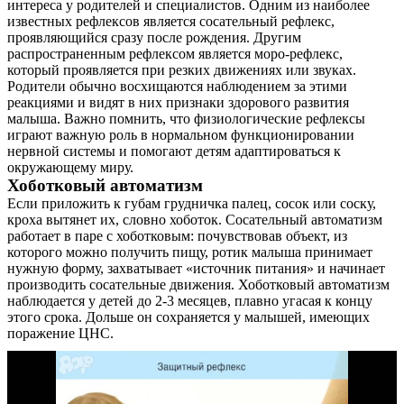
интереса у родителей и специалистов. Одним из наиболее
Контакты
известных рефлексов является сосательный рефлекс,
проявляющийся сразу после рождения. Другим
распространенным рефлексом является моро-рефлекс,
который проявляется при резких движениях или звуках.
Родители обычно восхищаются наблюдением за этими
реакциями и видят в них признаки здорового развития
малыша. Важно помнить, что физиологические рефлексы
играют важную роль в нормальном функционировании
нервной системы и помогают детям адаптироваться к
окружающему миру.
Хоботковый автоматизм
Если приложить к губам грудничка палец, сосок или соску,
кроха вытянет их, словно хоботок. Сосательный автоматизм
работает в паре с хоботковым: почувствовав объект, из
которого можно получить пищу, ротик малыша принимает
нужную форму, захватывает «источник питания» и начинает
производить сосательные движения. Хоботковый автоматизм
наблюдается у детей до 2-3 месяцев, плавно угасая к концу
этого срока. Дольше он сохраняется у малышей, имеющих
поражение ЦНС.