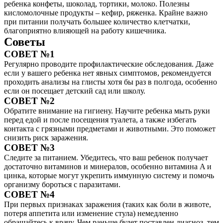
ребенка конфеты, шоколад, тортики, молоко. Полезны
кисломолочные продукты – кефир, ряженка. Крайне важно
при питании получать большее количество клетчатки,
благоприятно влияющей на работу кишечника.
Советы
СОВЕТ №1
Регулярно проводите профилактические обследования. Даже
если у вашего ребенка нет явных симптомов, рекомендуется
проходить анализы на глисты хотя бы раз в полгода, особенно
если он посещает детский сад или школу.
СОВЕТ №2
Обратите внимание на гигиену. Научите ребенка мыть руки
перед едой и после посещения туалета, а также избегать
контакта с грязными предметами и животными. Это поможет
снизить риск заражения.
СОВЕТ №3
Следите за питанием. Убедитесь, что ваш ребенок получает
достаточно витаминов и минералов, особенно витамина A и
цинка, которые могут укрепить иммунную систему и помочь
организму бороться с паразитами.
СОВЕТ №4
При первых признаках заражения (таких как боли в животе,
потеря аппетита или изменение стула) немедленно
обращайтесь к врачу. Чем раньше будет поставлен диагноз, тем