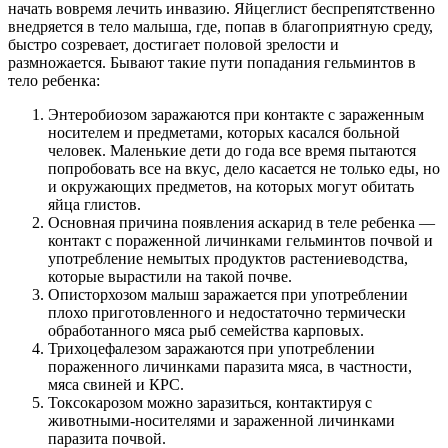
начать вовремя лечить инвазию. Яйцеглист беспрепятственно
внедряется в тело малыша, где, попав в благоприятную среду,
быстро созревает, достигает половой зрелости и
размножается. Бывают такие пути попадания гельминтов в
тело ребенка:
Энтеробиозом заражаются при контакте с зараженным
носителем и предметами, которых касался больной
человек. Маленькие дети до года все время пытаются
попробовать все на вкус, дело касается не только еды, но
и окружающих предметов, на которых могут обитать
яйца глистов.
Основная причина появления аскарид в теле ребенка —
контакт с пораженной личинками гельминтов почвой и
употребление немытых продуктов растениеводства,
которые вырастили на такой почве.
Описторхозом малыш заражается при употреблении
плохо приготовленного и недостаточно термически
обработанного мяса рыб семейства карповых.
Трихоцефалезом заражаются при употреблении
пораженного личинками паразита мяса, в частности,
мяса свиней и КРС.
Токсокарозом можно заразиться, контактируя с
животными-носителями и зараженной личинками
паразита почвой.