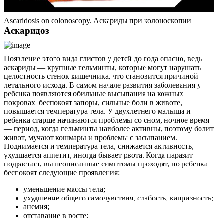
Ascaridosis on colonoscopy. Аскариды при колоноскопии
Аскаридоз
Появление этого вида глистов у детей до года опасно, ведь
аскариды — крупные гельминты, которые могут нарушать
целостность стенок кишечника, что становится причиной
летального исхода. В самом начале развития заболевания у
ребенка появляются обильные высыпания на кожных
покровах, беспокоят запоры, сильные боли в животе,
повышается температура тела. У двухлетнего малыша и
ребенка старше начинаются проблемы со сном, ночное время
— период, когда гельминты наиболее активны, поэтому болит
живот, мучают кошмары и проблемы с засыпанием.
Поднимается и температура тела, снижается активность,
ухудшается аппетит, иногда бывает рвота. Когда паразит
подрастает, вышеописанные симптомы проходят, но ребенка
беспокоят следующие проявления:
уменьшение массы тела;
ухудшение общего самочувствия, слабость, капризность;
анемия;
отставание в росте;