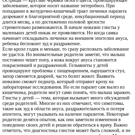
Острицы — круглые червяки белого цвета, провоцирующее
заболевание, которое носит название энтеробиоз. При
попадании в желудочно-кишечный тракт личинки паразита
дозревают в благоприятной среде, инкубационный период
длится месяц, а по достижении половой зрелости
стремительно размножаются. В начале инвазии глисты у
маленьких детей никак не проявляются. Но когда самка
начинает откладывать личинки на внешнем эпителии ануса,
ребенка беспокоит зуд и раздражение.
Если крохе годик и меньше, то сразу распознать заболевание
не удастся. Но внимательные родители заметят, что малыш
постоянно чешет попу, а кожа вокруг ануса становится
О нас
покрасневшей и раздраженной. Гельминты у детей
провоцируют проблемы с пищеварением, нарушается стул,
Услуги
запор сменяется диареей, часто болит живот. Выявить
инвазию сможет педиатр, который отправит кроху на
лабораторные исследования. Но если паразит сам вылез из
Акции
кишечника, родители могут сами понять, что малыш заражен.
Глисты у детей — тема, которая вызывает много обсуждений
Отзывы
среди родителей. Многие из них отмечают, что симптомы,
такие как зуд в области ануса, раздражительность и потеря
Статьи
аппетита, могут указывать на наличие паразитов. Некоторые
родители делятся опытом, как они заметили изменения в
поведении своих детей и решили обратиться к врачу. Важно
отметить, что диагностика глистов может быть сложной, и не