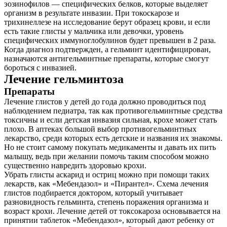
эозинофилов — специфических белков, которые выделяет
организм в результате инвазии. При токоскарозе и
трихинеллезе на исследование берут образец крови, и если
есть такие глисты у мальчика или девочки, уровень
специфических иммуноглобулинов будет превышен в 2 раза.
Когда диагноз подтвержден, а гельминт идентифицирован,
назначаются антигельминтные препараты, которые смогут
бороться с инвазией.
Лечение гельминтоза
Препараты
Лечение глистов у детей до года должно проводиться под
наблюдением педиатра, так как противогельминтные средства
токсичны и если детская инвазия сильная, крохе может стать
плохо. В аптеках большой выбор противогельминтных
лекарство, среди которых есть детские и названия их знакомы.
Но не стоит самому покупать медикаменты и давать их пить
малышу, ведь при желании помочь таким способом можно
существенно навредить здоровью крохи.
Убрать глисты аскарид и остриц можно при помощи таких
лекарств, как «Мебендазол» и «Пирантел». Схема лечения
глистов подбирается доктором, который учитывает
разновидность гельминта, степень поражения организма и
возраст крохи. Лечение детей от токсокароза основывается на
принятии таблеток «Мебендазол», который дают ребенку от