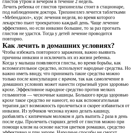
глистов утром и вечером в течение 2 недель.
Лечить ребенка от глистов трихинеллы стоит в стационаре,
под наблюдением доктора. Трихинеллез лечится таблетками
«Мебендазол», курс лечения неделя, во время которого
лекарство пьют троекратоно каждый день. Чаще лечение
эффективно, но если инвазии большие, то за раз прогнать
глистов не удастся. Тогда у детей лечение проводится
повторно.
Как лечить в домашних условиях?
Чтобы избежать повторного заражения, важно выявить
причины инвазии и исключить их из жизни ребенка.
Когда у малыша появляются глисты, во время борьбы, как
вспомогательное средство, используют народные средства. Но
важно иметь ввиду, что принимать такие средства можно
только после консультации с врачом, так как самолечение в
домашних условиях может нанести серьезный урон здоровью
крохе. Эффективное народное средство против мелких
гельминтов — чесночные кашицы. Большого вреда здоровью
крохе такое средство не нанесет, но как вспомогательная
терапия даст возможность пролечиться и скорее избавиться от
инвазии. Из зубчиков чеснока нужно делать кашицу,
разбавлять с кипяченым молоком и дать выпить 2 раза в день
после еды. Пролечить старших детей от глистов можно при
помощи клизм на основе настоя цветков ромашки, средство
эффективно и при запоре. Народные способы не смогут