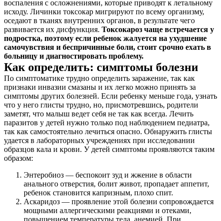
воспаления с осложнениями, которые приводят к летальному
исходу. Личинки токсокар мигрируют по всему организму,
оседают в тканях внутренних органов, в результате чего
развивается их дисфункция.
Токсокароз чаще встречается у
подростка, поэтому если ребенок жалуется на ухудшение
самочувствия и беспричинные боли, стоит срочно ехать в
больницу и диагностировать проблему.
Как определить: симптомы болезни
По симптоматике трудно определить заражение, так как
признаки инвазии смазаны и их легко можно принять за
симптомы других болезней. Если ребенку меньше года, узнать
что у него глисты трудно, но, присмотревшись, родители
заметят, что малыш ведет себя не так как всегда. Лечить
паразитов у детей нужно только под наблюдением педиатра,
так как самостоятельно лечиться опасно. Обнаружить глисты
удается в лабораторных учреждениях при исследовании
образцов кала и крови. У детей симптомы проявляются таким
образом:
Энтеробиоз — беспокоит зуд и жжение в области
анального отверстия, болит живот, пропадает аппетит,
ребенок становится капризным, плохо спит.
Аскаридоз — проявление этой болезни сопровождается
мощными аллергическими реакциями и отеками,
повышением температуры тела, анемией. При