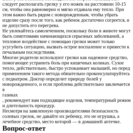
следует располагать грелку у его ножек на расстоянии 10-15
см, чтобы она равномерно и мягко отдавала ему тепло. При
этом важно быть рядом с новорожденным, чтобы убрать
изделие сразу после того, как ребенок достаточно согреется, и
не допустить его перегрева.
Не увлекайтесь самолечением, поскольку боли в животе могут
быть симптомами начинающихся серьезных заболеваний, а
тепловое воздействие с помощью грелки может только
усугубить ситуацию, вызвать острое воспаление и привести к
печальным последствиям.
Многие родители используют грелки как надежное средство,
помогающее устранить боль при кишечных коликах. Сухое
тепло, действительно, быстро успокаивает малышей, но перед
применением такого метода обязательно проконсультируйтесь
с педиатром. Доктор определит природу болей у
новорожденного, и если проблема действительно заключается
в
газиках
, рекомендует вам подходящие изделия, температурный режим
и длительность процедур.
Несмотря на заявленную производителями безопасность
солевых грелок, не давайте их ребенку, это не игрушка, а
лечебное средство, место которой — в домашней аптечке.
Вопрос-ответ