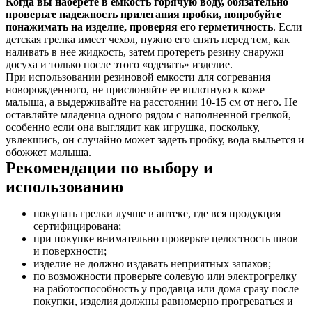
Когда вы наберете в емкость горячую воду, обязательно
проверьте надежность прилегания пробки, попробуйте
понажимать на изделие, проверяя его герметичность
. Если
детская грелка имеет чехол, нужно его снять перед тем, как
наливать в нее жидкость, затем протереть резину снаружи
досуха и только после этого «одевать» изделие.
При использовании резиновой емкости для согревания
новорожденного, не прислоняйте ее вплотную к коже
малыша, а выдерживайте на расстоянии 10-15 см от него. Не
оставляйте младенца одного рядом с наполненной грелкой,
особенно если она выглядит как игрушка, поскольку,
увлекшись, он случайно может задеть пробку, вода выльется и
обожжет малыша.
Рекомендации по выбору и
использованию
покупать грелки лучше в аптеке, где вся продукция
сертифицирована;
при покупке внимательно проверьте целостность швов
и поверхности;
изделие не должно издавать неприятных запахов;
по возможности проверьте солевую или электрогрелку
на работоспособность у продавца или дома сразу после
покупки, изделия должны равномерно прогреваться и