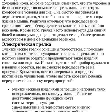
холодные ночи. Многие родители отмечают, что это удобное и
безопасное средство помогает согреть малыша и создать
комфортные условия для сна. Она быстро нагревается и
держит тепло долго, что особенно важно в первые месяцы
жизни малыша. Родители отмечают, что использование
грелки помогает ребенку лучше засыпать и спать спокойно
всю ночь. Кроме того, грелка часто используется для снятия
болей и колик у младенцев, что делает ее еще более ценным
аксессуаром в доме с маленьким ребенком.
Электрическая грелка
Электрические грелки оснащены термостатом, с помощью
которого вы можете регулировать степень нагрева, именно
поэтому многие родители предпочитают такие изделия
солевым или водным. Из-за того, что такой прибор нуждается
в наличии розетки, вы не сможете использовать ее на
прогулке. Кроме того, почти наверняка вам придется
протягивать удлинители, чтобы нагреть кроватку ребенка
перед сном или коляску перед прогулкой.
электрическими изделиями запрещено нагревать тело
новорожденных, поскольку у малышей еще не
достаточно хорошо функционирует
система терморегуляции
; даже выставив на термостате самую низкую
температуру, вы можете перегреть ребенка;