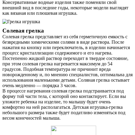
Консервативные водные изделия также поменяли свой
внешний вид в последние годы, некоторые модели выглядят
как вязаная или плюшевая игрушка.
Солевая грелка
Солевая грелка представляет из себя герметичную емкость с
безвредными химическими солями в виде раствора. После
нажатия на кнопку или переключатель, в изделии начинается
процесс кристаллизации содержимого и его нагрева.
Постепенно жидкий раствор переходит в твердое состояние,
при этом солевая грелка нагревается максимум до 54
О нас
градусов. Подобная температура не причинит вреда
новорожденному и, по мнению специалистов, оптимальна для
Услуги
использования маленькими детьми. Соляная грелка остывает
очень медленно — порядка 3 часов.
Акции
В процессе нагревания солевая грелка подстраивается под
форму той части тела, с которой оно контактирует. Если вы
Отзывы
уложите ребенка на изделие, то малышу будет очень
комфортно на ней располагаться. Детская игрушка-грелка
Статьи
небольшого размера также будет податливо изменяться под
весом конечностей малыша.