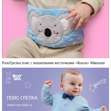
РазоГрелка пояс с вишневыми косточками «Коала» Мякиши