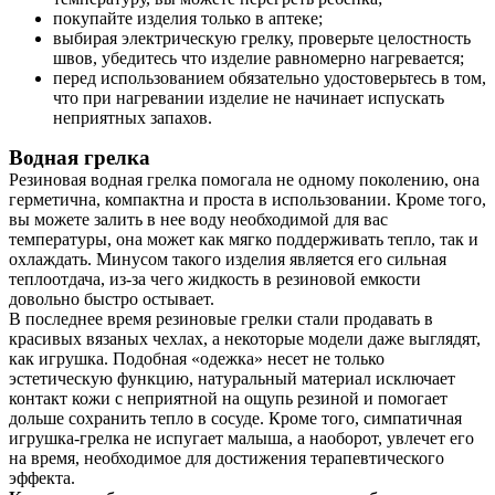
покупайте изделия только в аптеке;
выбирая электрическую грелку, проверьте целостность
швов, убедитесь что изделие равномерно нагревается;
перед использованием обязательно удостоверьтесь в том,
что при нагревании изделие не начинает испускать
неприятных запахов.
Водная грелка
Резиновая водная грелка помогала не одному поколению, она
герметична, компактна и проста в использовании. Кроме того,
вы можете залить в нее воду необходимой для вас
температуры, она может как мягко поддерживать тепло, так и
охлаждать. Минусом такого изделия является его сильная
теплоотдача, из-за чего жидкость в резиновой емкости
довольно быстро остывает.
В последнее время резиновые грелки стали продавать в
красивых вязаных чехлах, а некоторые модели даже выглядят,
как игрушка. Подобная «одежка» несет не только
эстетическую функцию, натуральный материал исключает
контакт кожи с неприятной на ощупь резиной и помогает
дольше сохранить тепло в сосуде. Кроме того, симпатичная
игрушка-грелка не испугает малыша, а наоборот, увлечет его
на время, необходимое для достижения терапевтического
эффекта.