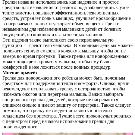
Грелки издавна использовались как надежное и простое
средство для избавления от разного рода заболеваний. Сухое
тепло заметно повышает эффективность лекарственных
средств, устраняет боль в мышцах, улучшает кровообращение
в нагреваемых тканях и ускоряет обмен веществ. Грелки
незаменимы для избавления маленьких детей от болевых
ощущений, возникших из-за кишечных коликов.
Эти изделия также выполняют свою первоначальную
функцию — греют тело человека. В холодный день вы можете
положить теплую емкость в коляску к малышу, чтобы он не
замерз во время прогулки. Также грелка для новорожденных
может подогреть кроватку малыша, чтобы ему было
комфортней в нее ложиться после водных процедур.
Мнение врачей:
Грелка для новорожденного ребенка может быть полезным
средством для поддержания тепла и комфорта. Однако, врачи
рекомендуют использовать грелку с осторожностью, чтобы
избежать ожогов или перегрева малыша. Важно выбирать
специальные грелки для детей, которые не нагреваются
слишком сильно и имеют защиту от перегрева. Также следует
помнить, что грелку не следует оставлять в постели с
младенцем без присмотра. Лучше всего проконсультироваться
с педиатром перед началом использования грелки для
новорожденного.