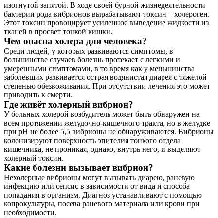
изогнутой запятой. В ходе своей бурной жизнедеятельности
бактерии рода вибрионов вырабатывают токсин – холероген.
Этот токсин провоцирует усиленное выведение жидкости из
тканей в просвет тонкой кишки.
Чем опасна холера для человека?
Среди людей, у которых развиваются симптомы, в
большинстве случаев болезнь протекает с легкими и
умеренными симптомами, в то время как у меньшинства
заболевших развивается острая водянистая диарея с тяжелой
степенью обезвоживания. При отсутствии лечения это может
приводить к смерти.
Где живёт холерный вибрион?
У больных холерой возбудитель может быть обнаружен на
всем протяжении желудочно-кишечного тракта, но в желудке
при рН не более 5,5 вибрионы не обнаруживаются. Вибрионы
колонизируют поверхность эпителия тонкого отдела
кишечника, не проникая, однако, внутрь него, и выделяют
холерный токсин.
Какие болезни вызывает вибрион?
Нехолерные вибрионы могут вызывать диарею, раневую
инфекцию или сепсис в зависимости от вида и способа
попадания в организм. Диагноз устанавливают с помощью
копрокультуры, посева раневого материала или крови при
необходимости.