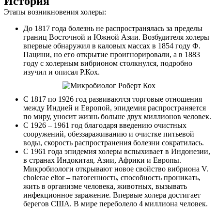
История
Этапы возникновения холеры:
До 1817 года болезнь не распространялась за пределы
границ Восточной и Южной Азии. Возбудителя холеры
впервые обнаружил в каловых массах в 1854 году Ф.
Пацини, но его открытие проигнорировали, а в 1883
году с холерным вибрионом столкнулся, подробно
изучил и описал Р.Кох.
С 1817 по 1926 год развиваются торговые отношения
между Индией и Европой, эпидемия распространяется
по миру, уносит жизнь больше двух миллионов человек.
С 1926 – 1961 год благодаря введению очистных
сооружений, обеззараживанию и очистке питьевой
воды, скорость распространения болезни сократилась.
С 1961 года эпидемия холеры вспыхивает в Индонезии,
в странах Индокитая, Азии, Африки и Европы.
Микробиологи открывают новое свойство вибриона V.
cholerae eltor – патогенность, способность проникать,
жить в организме человека, животных, вызывать
инфекционное заражение. Впервые холера достигает
берегов США. В мире переболело 4 миллиона человек.