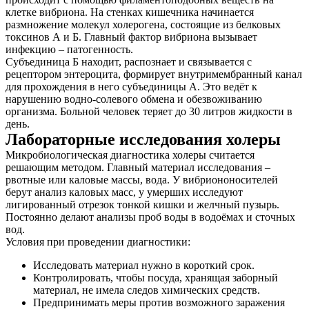
клетке вибриона. На стенках кишечника начинается
размножение молекул холерогена, состоящие из белковых
токсинов А и Б. Главный фактор вибриона вызывает
инфекцию – патогенность.
Субъединица Б находит, распознает и связывается с
рецептором энтероцита, формирует внутримембранный канал
для прохождения в него субъединицы А. Это ведёт к
нарушению водно-солевого обмена и обезвоживанию
организма. Больной человек теряет до 30 литров жидкости в
день.
Лабораторные исследования холеры
Микробиологическая диагностика холеры считается
решающим методом. Главный материал исследования –
рвотные или каловые массы, вода. У вибриононосителей
берут анализ каловых масс, у умерших исследуют
лигированный отрезок тонкой кишки и желчный пузырь.
Постоянно делают анализы проб воды в водоёмах и сточных
вод.
Условия при проведении диагностики:
Исследовать материал нужно в короткий срок.
Контролировать, чтобы посуда, хранящая заборный
материал, не имела следов химических средств.
Предпринимать меры против возможного заражения