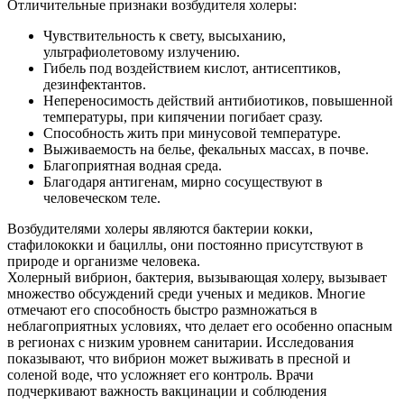
Отличительные признаки возбудителя холеры:
Чувствительность к свету, высыханию,
ультрафиолетовому излучению.
Гибель под воздействием кислот, антисептиков,
дезинфектантов.
Непереносимость действий антибиотиков, повышенной
температуры, при кипячении погибает сразу.
Способность жить при минусовой температуре.
Выживаемость на белье, фекальных массах, в почве.
Благоприятная водная среда.
Благодаря антигенам, мирно сосуществуют в
О нас
человеческом теле.
Услуги
Возбудителями холеры являются бактерии кокки,
стафилококки и бациллы, они постоянно присутствуют в
природе и организме человека.
Акции
Холерный вибрион, бактерия, вызывающая холеру, вызывает
множество обсуждений среди ученых и медиков. Многие
Отзывы
отмечают его способность быстро размножаться в
неблагоприятных условиях, что делает его особенно опасным
Статьи
в регионах с низким уровнем санитарии. Исследования
показывают, что вибрион может выживать в пресной и
соленой воде, что усложняет его контроль. Врачи
подчеркивают важность вакцинации и соблюдения