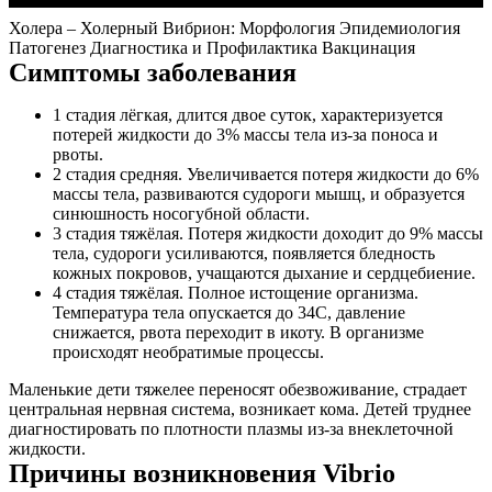
Холера – Холерный Вибрион: Морфология Эпидемиология
Патогенез Диагностика и Профилактика Вакцинация
Симптомы заболевания
1 стадия лёгкая, длится двое суток, характеризуется
потерей жидкости до 3% массы тела из-за поноса и
рвоты.
2 стадия средняя. Увеличивается потеря жидкости до 6%
массы тела, развиваются судороги мышц, и образуется
синюшность носогубной области.
3 стадия тяжёлая. Потеря жидкости доходит до 9% массы
тела, судороги усиливаются, появляется бледность
кожных покровов, учащаются дыхание и сердцебиение.
4 стадия тяжёлая. Полное истощение организма.
Температура тела опускается до 34С, давление
снижается, рвота переходит в икоту. В организме
происходят необратимые процессы.
Маленькие дети тяжелее переносят обезвоживание, страдает
центральная нервная система, возникает кома. Детей труднее
диагностировать по плотности плазмы из-за внеклеточной
жидкости.
Причины возникновения Vibrio