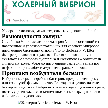
Холера – этиология, механизм, симптомы, холерный вибрион
Разновидности холеры
Семейство Vibrionaceae включает род Vibrio, состоящий из
патогенных и условно-патогенных для человека микробов. К
патогенным бактериям относят Vibrio cholerae и V. Eltor –
быстро двигаются и заражают. Условно-патогенными
считаются Aeromonas hydrophilia и Plesiomonas – обитают на
слизистых, коже. Условно-патогенные бактерии вызывают
инфекцию при слабом иммунитете, ранках на коже.
Признаки возбудителя болезни
Вибрион холеры – аэробная бактерия, представляет прямую
или изогнутой формы палочку. Благодаря жгутику на теле
бактерия подвижна. Вибрион живёт в воде и щелочной среде,
поэтому размножается в кишечнике, легко выращивается в
лабораторных условиях.