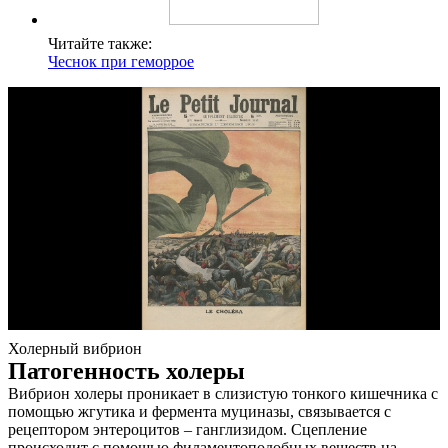
Читайте также:
Чеснок при геморрое
Холерный вибрион
Патогенность холеры
Вибрион холеры проникает в слизистую тонкого кишечника с
помощью жгутика и фермента муциназы, связывается с
рецептором энтероцитов – ганглизидом. Сцепление
происходит с помощью филаментоподобных веществ на