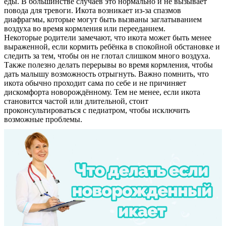
еды. В большинстве случаев это нормально и не вызывает
повода для тревоги. Икота возникает из-за спазмов
Контакты
диафрагмы, которые могут быть вызваны заглатыванием
воздуха во время кормления или перееданием.
Некоторые родители замечают, что икота может быть менее
выраженной, если кормить ребёнка в спокойной обстановке и
следить за тем, чтобы он не глотал слишком много воздуха.
Также полезно делать перерывы во время кормления, чтобы
дать малышу возможность отрыгнуть. Важно помнить, что
икота обычно проходит сама по себе и не причиняет
дискомфорта новорождённому. Тем не менее, если икота
становится частой или длительной, стоит
проконсультироваться с педиатром, чтобы исключить
возможные проблемы.