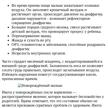
Во время приема пищи малыш захватывает излишки
воздуха. Он заполняет крошечный желудок и
растягивает орган, происходит давление на диафрагму,
дыхание нарушается – возникает рефлекторное
сокращение диафрагмы.
Большие порции грудного молока, смеси растягивают
детский желудок, что провоцирует процесс у ребенка.
Перенапряжение мышц.
Жажда и сухость во рту.
ОРЗ, гельминтозы и заболевания, способные раздражать
диафрагму.
Незрелость внутренних органов.
Часто страдает месячный младенец, с неадаптировавшейся к
внешней среде диафрагмой. Заложенность носа не позволяет
сосать грудь правильно, происходит заглатывание воздуха.
Избежать нарушения помогут сосудосуживающие капли,
прописанные врачом.
Икота у новорождённых после кормления —
распространённое явление, которое вызывает беспокойство у
родителей. Врачи отмечают, что это состояние обычно не
является признаком серьёзных проблем со здоровьем. Икота