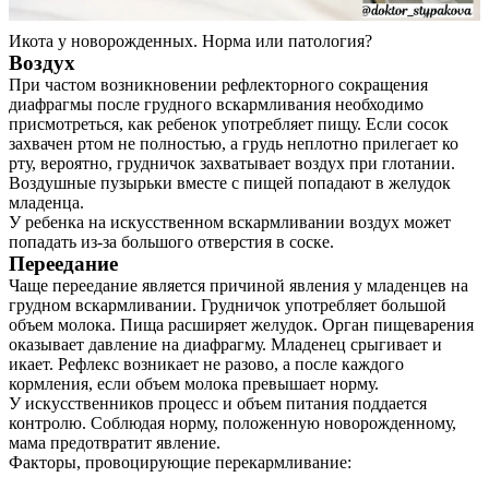
Икота у новорожденных. Норма или патология?
Воздух
При частом возникновении рефлекторного сокращения
диафрагмы после грудного вскармливания необходимо
присмотреться, как ребенок употребляет пищу. Если сосок
захвачен ртом не полностью, а грудь неплотно прилегает ко
рту, вероятно, грудничок захватывает воздух при глотании.
Воздушные пузырьки вместе с пищей попадают в желудок
младенца.
У ребенка на искусственном вскармливании воздух может
попадать из-за большого отверстия в соске.
Переедание
Чаще переедание является причиной явления у младенцев на
грудном вскармливании. Грудничок употребляет большой
объем молока. Пища расширяет желудок. Орган пищеварения
оказывает давление на диафрагму. Младенец срыгивает и
икает. Рефлекс возникает не разово, а после каждого
кормления, если объем молока превышает норму.
У искусственников процесс и объем питания поддается
контролю. Соблюдая норму, положенную новорожденному,
мама предотвратит явление.
Факторы, провоцирующие перекармливание: