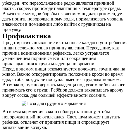
убежден, что переохлаждение редко является причиной
икоты, скорее, происходит адаптация к температуре среды.
В качестве методов борьбы с явлением педиатр рекомендует
дать попить новорожденному воды, нормализовать уровень
влажности в помещении либо выйти с грудничком на
прогулку.
Профилактика
Предотвратить появление икоты после каждого употребления
пищи несложно, узнав причину явления. Переедание, как
причина возникновения рефлекса, легко устраняется
уменьшением порции смеси или сокращением
прикладывания к груди младенца по времени.
Перед приемом пищи рекомендуется положить грудничка на
живот. Важно откорректировать положение крохи во время
еды, чтобы воздух не поступал вместе с грудным молоком.
Возможно, нужно держать младенца под углом либо сильнее
прижимать его к груди. Ребёнок должен захватывать ареолу
вокруг соска, для большей эффективности сосания.
Во время кормления важно соблюдать тишину, чтобы
новорожденный не отвлекался. Свет, шум может напугать
ребенка, отвлечет от принятия пищи и спровоцирует
заглатывание воздуха.