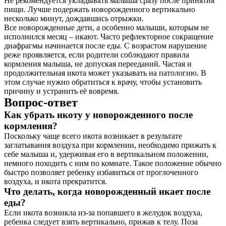
Не рекомендуется укладывать малыша сразу после принятия
пищи. Лучше подержать новорожденного вертикально
несколько минут, дождавшись отрыжки.
Все новорожденные дети, а особенно малыши, которым не
исполнился месяц – икают. Часто рефлекторное сокращение
диафрагмы начинается после еды. С возрастом нарушение
реже проявляется, если родители соблюдают правила
кормления малыша, не допуская перееданий. Частая и
продолжительная икота может указывать на патологию. В
этом случае нужно обратиться к врачу, чтобы установить
причину и устранить её вовремя.
Вопрос-ответ
Как убрать икоту у новорожденного после
кормления?
Поскольку чаще всего икота возникает в результате
заглатывания воздуха при кормлении, необходимо прижать к
себе малыша и, удерживая его в вертикальном положении,
немного походить с ним по комнате. Такое положение обычно
быстро позволяет ребенку избавиться от проглоченного
воздуха, и икота прекратится.
Что делать, когда новорожденный икает после
еды?
Если икота возникла из-за попавшего в желудок воздуха,
ребенка следует взять вертикально, прижав к телу. Поза