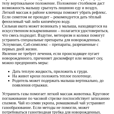
телу вертикальное положение. Положение столбиком даст
возможность малышу срыгнуть лишнюю еду и воздух.
Легкий массаж в районе ключицы поможет убрать рефлекс.
Если симптом не проходит – рекомендуется дать тёплый
фенхелевый чай либо кипячёную воду.
Сильная икота может возникать у малыша, находящегося на
искусственном вскармливании – полагается удостовериться,
что смесь подходит. Вздутие, метеоризм и колики помогут
устранить специальные препараты для новорожденных.
Эспумизан, Саб-симплекс – препараты, разрешенные с
первых дней жизни.
Явление не требует лечения, если происходящее пугает
новорожденного, причиняет дискомфорт или мешает сну,
можно предпринять меры:
Дать теплую жидкость, приложить к груди.
На живот крохи положить теплое полотенце.
Родитель может подержать малыша вертикально, до
появления отрыжки.
Устранить газы помогает легкий массаж животика. Круговое
поглаживание по часовой стрелке поспособствует затиханию
спазмов. Чай из семян укропа, ромашковый чай устраняют
газообразование. Если методы не помогли, может
потребоваться газоотводная трубка для новорожденных.