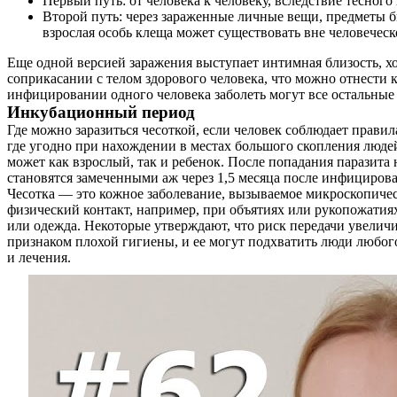
Первый путь: от человека к человеку, вследствие тесног
Второй путь: через зараженные личные вещи, предметы б
взрослая особь клеща может существовать вне человеческ
Еще одной версией заражения выступает интимная близость, х
соприкасании с телом здорового человека, что можно отнести 
инфицировании одного человека заболеть могут все остальные
Инкубационный период
Где можно заразиться чесоткой, если человек соблюдает прави
где угодно при нахождении в местах большого скопления людей
может как взрослый, так и ребенок. После попадания паразита 
становятся замеченными аж через 1,5 месяца после инфицирова
Чесотка — это кожное заболевание, вызываемое микроскопичес
физический контакт, например, при объятиях или рукопожатиях
или одежда. Некоторые утверждают, что риск передачи увеличи
признаком плохой гигиены, и ее могут подхватить люди любого
и лечения.
О нас