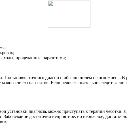
мя;
кровах;
ы ходы, проделанные паразитами;
 Постановка точного диагноза обычно ничем не осложнена. В ре
жу малого числа паразитов. Если человек тщательно следит за ли
ой установки диагноза, можно приступать к терапии чесотки. Л
ог. Заболевание достаточно неприятное, но неопасное, достаточ
века.