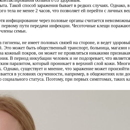
о контактирования больного со здоровым.
ыта. Такой способ заражения бывает в редких случаях. Однако, 
ого тела не менее 2 часов, что позволяет ей перейти с личных 
отя инфицирование через половые органы считается невозможным
к первому пути передачи инфекции. Чесоточные клещи поражают 
 члены семьи.
ла гигиены, не имеет половых связей на стороне, и ведет здоров
. Это может быть общественный транспорт, больница, магазин и 
на кожный покров, он может не проявляться никакими признаками
ния. В период инкубации человек и не подозревает, что являетс
ким паразитом, который проникает в верхний слой кожи. Многие
. Однако, существует и мнение, что заражение может произойти 
вается в условиях скученности, например, в общежитиях или дом
 социального статуса. Поэтому, при первых симптомах, таких ка