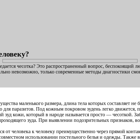
человеку?
дается чесотка? Это распространенный вопрос, беспокоящий люд
льно невозможно, только современные методы диагностики смог
ущества маленького размера, длина тела которых составляет не 
о для паразитов. Под кожным покровом зудень легко движется, п
 зуд кожи, который в народе называется просто — чесоткой. За
роходящего зуда. При выявлении подозрительных признаков, во 
я от человека к человеку преимущественно через прямой контак
совместном использовании постельного белья и одежды. Также 