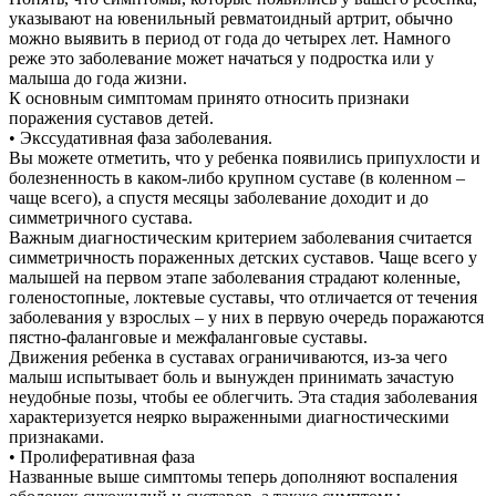
указывают на ювенильный ревматоидный артрит, обычно
Контакты
можно выявить в период от года до четырех лет. Намного
реже это заболевание может начаться у подростка или у
малыша до года жизни.
К основным симптомам принято относить признаки
поражения суставов детей.
• Экссудативная фаза заболевания.
Вы можете отметить, что у ребенка появились припухлости и
болезненность в каком-либо крупном суставе (в коленном –
чаще всего), а спустя месяцы заболевание доходит и до
симметричного сустава.
Важным диагностическим критерием заболевания считается
симметричность пораженных детских суставов. Чаще всего у
малышей на первом этапе заболевания страдают коленные,
голеностопные, локтевые суставы, что отличается от течения
заболевания у взрослых – у них в первую очередь поражаются
пястно-фаланговые и межфаланговые суставы.
Движения ребенка в суставах ограничиваются, из-за чего
малыш испытывает боль и вынужден принимать зачастую
неудобные позы, чтобы ее облегчить. Эта стадия заболевания
характеризуется неярко выраженными диагностическими
признаками.
• Пролиферативная фаза
Названные выше симптомы теперь дополняют воспаления