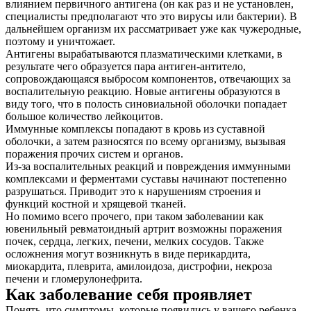
влиянием первичного антигена (он как раз и не установлен,
специалисты предполагают что это вирусы или бактерии). В
дальнейшем организм их рассматривает уже как чужеродные,
поэтому и уничтожает.
Антигены вырабатываются плазматическими клетками, в
результате чего образуется пара антиген-антитело,
сопровождающаяся выбросом компонентов, отвечающих за
воспалительную реакцию. Новые антигены образуются в
виду того, что в полость синовиальной оболочки попадает
большое количество лейкоцитов.
Иммунные комплексы попадают в кровь из суставной
оболочки, а затем разносятся по всему организму, вызывая
О нас
поражения прочих систем и органов.
Из-за воспалительных реакций и повреждения иммунными
Услуги
комплексами и ферментами суставы начинают постепенно
разрушаться. Приводит это к нарушениям строения и
Акции
функций костной и хрящевой тканей.
Но помимо всего прочего, при таком заболевании как
ювенильный ревматоидный артрит возможны поражения
Отзывы
почек, сердца, легких, печени, мелких сосудов. Также
осложнения могут возникнуть в виде перикардита,
Статьи
миокардита, плеврита, амилоидоза, дистрофии, некроза
печени и гломерулонефрита.
Как заболевание себя проявляет
Понять, что симптомы, которые появились у вашего ребенка,