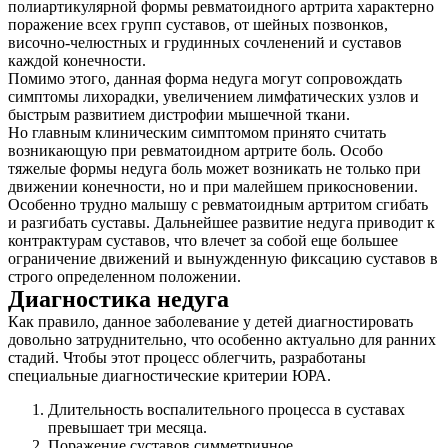
полиартикулярной формы ревматоидного артрита характерно
поражение всех групп суставов, от шейных позвонков,
височно-челюстных и грудинных сочленений и суставов
каждой конечности.
Помимо этого, данная форма недуга могут сопровождать
симптомы лихорадки, увеличением лимфатических узлов и
быстрым развитием дистрофии мышечной ткани.
Но главным клиническим симптомом принято считать
возникающую при ревматоидном артрите боль. Особо
тяжелые формы недуга боль может возникать не только при
движении конечности, но и при малейшем прикосновении.
Особенно трудно малышу с ревматоидным артритом сгибать
и разгибать суставы. Дальнейшее развитие недуга приводит к
контрактурам суставов, что влечет за собой еще большее
ограничение движений и вынужденную фиксацию суставов в
строго определенном положении.
Диагностика недуга
Как правило, данное заболевание у детей диагностировать
довольно затруднительно, что особенно актуально для ранних
стадий. Чтобы этот процесс облегчить, разработаны
специальные диагностические критерии ЮРА.
Длительность воспалительного процесса в суставах
превышает три месяца.
Поражение суставов симметричное.