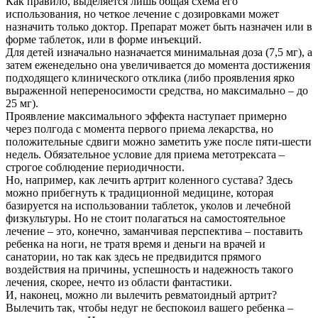
Как правило, выделяется лишь общая схема его
использования, но четкое лечение с дозировками может
назначить только доктор. Препарат может быть назначен или в
форме таблеток, или в форме инъекций.
Для детей изначально назначается минимальная доза (7,5 мг), а
затем еженедельно она увеличивается до момента достижения
подходящего клинического отклика (либо проявления ярко
выраженной непереносимости средства, но максимально – до
25 мг).
Проявление максимального эффекта наступает примерно
через полгода с момента первого приема лекарства, но
положительные сдвиги можно заметить уже после пяти-шести
недель. Обязательное условие для приема метотрексата –
строгое соблюдение периодичности.
Но, например, как лечить артрит коленного сустава? Здесь
можно прибегнуть к традиционной медицине, которая
базируется на использовании таблеток, уколов и лечебной
физкультуры. Но не стоит полагаться на самостоятельное
лечение – это, конечно, заманчивая перспектива – поставить
ребенка на ноги, не тратя время и деньги на врачей и
санатории, но так как здесь не предвидится прямого
воздействия на причины, успешность и надежность такого
лечения, скорее, нечто из области фантастики.
И, наконец, можно ли вылечить ревматоидный артрит?
Вылечить так, чтобы недуг не беспокоил вашего ребенка –