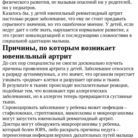
физического развития, не вызывая опасений ни у родителей,
ни у педиатров.
Казалось бы, у детей ювенильный ревматоидный артрит
настолько редкое заболевание, что ему не стоит придавать
серьезного значения, но это ошибочное мнение. У детей, если
недуг дает о себе знать, нарушается нормальное развитие, а
это грозит инвалидизацией и последующими сложностями в
социальной адаптации малыша.
Причины, по которым возникает
ювенильный артрит
До сих пор специалисты не смогли досконально изучить
причины проявления артрита у детей. Заболевание относится
к разряду аутоиммунных, а это значит, что организм перестает
узнавать «родные» клетки и разрушает органы и ткани.
В результате в тканях происходят воспалительные реакции,
подобные тем, что возникают при аллергических
заболеваниях, но в аллерген теперь превращаются суставные
ткани.
Спровоцировать заболевание у ребенка может инфекция –
стафилококки, стрептококки, микоплазмы и микроорганизмы
могут запустить ювенильный ревматоидный артрит.
Доктора могут обнаружить микроорганизмы у ребенка,
который болен ЮРА, либо раскрыть причины недуга –
перенесенная инфекция верхних дыхательных путей малыша