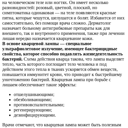
на человеческом теле или ногтях. Он имеет несколько
разновидностей: розовый, цветной, плоский, но
симптоматика одинаковая — на теле появляются красные
пятна, которые чешутся, шелушатся и болят. Избавится от них
самостоятельно, без помощи врача сложно. Дерматолог
назначает больному антигрибковые препараты как для
внешнего, так и внутреннего применения, также при лечении
лишая нередко назначается кварцевание кожи.
В основе кварцевой лампы — специальное
ультрафиолетовое излучение, имеющее бактерицидные
свойства, которое способно подавлять жизнедеятельность
бактерий.
Схема действия кварца такова, что лампа выделяет
тепло, часть которого поглощает тело человека и под
действием этого тепла в тканях ускоряется обмен веществ,
повышается иммунитет крови, что приводит к быстрейшему
уничтожению бактерий. Кварцевая лампа при борьбе с
лишаем обеспечивает такие эффекты:
отшелушивающими;
обезболивающими;
противовспалительными;
регенерирующими;
дезинфицирующими.
Врачи отмечают, что кварцевая лампа может быть полезным