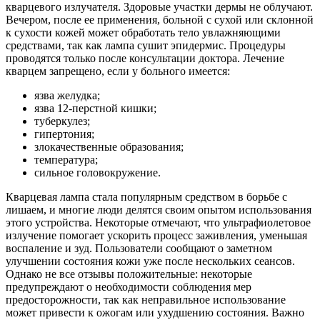
кварцевого излучателя. Здоровые участки дермы не облучают.
Вечером, после ее применения, больной с сухой или склонной
к сухости кожей может обработать тело увлажняющими
средствами, так как лампа сушит эпидермис. Процедуры
проводятся только после консультации доктора. Лечение
кварцем запрещено, если у больного имеется:
язва желудка;
язва 12-перстной кишки;
туберкулез;
гипертония;
злокачественные образования;
О нас
температура;
сильное головокружение.
Услуги
Кварцевая лампа стала популярным средством в борьбе с
Акции
лишаем, и многие люди делятся своим опытом использования
этого устройства. Некоторые отмечают, что ультрафиолетовое
излучение помогает ускорить процесс заживления, уменьшая
Отзывы
воспаление и зуд. Пользователи сообщают о заметном
улучшении состояния кожи уже после нескольких сеансов.
Статьи
Однако не все отзывы положительные: некоторые
предупреждают о необходимости соблюдения мер
предосторожности, так как неправильное использование
может привести к ожогам или ухудшению состояния. Важно