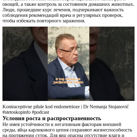
овощей, а также контроль за состоянием домашних животных.
Люди, прошедшие курс лечения, подчеркивают важность
соблюдения рекомендаций врача и регулярных проверок,
чтобы избежать повторного заражения.
О нас
Услуги
Акции
Отзывы
Kontraceptivne pilule kod endometrioze | Dr Nemanja Stojanović
#stetoskopinfo #podcast
Статьи
Условия роста и распространенность
Не имея устойчивости к негативным факторам внешней
среды, яйца карликового цепня сохраняют жизнеспособность
на протяжении суток. Для яиц опасны отсутствие влаги и