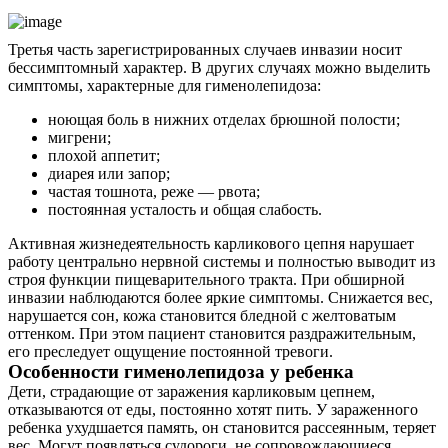
Третья часть зарегистрированных случаев инвазии носит
бессимптомный характер. В других случаях можно выделить
симптомы, характерные для гименолепидоза:
ноющая боль в нижних отделах брюшной полости;
мигрени;
плохой аппетит;
диарея или запор;
частая тошнота, реже — рвота;
постоянная усталость и общая слабость.
Активная жизнедеятельность карликового цепня нарушает
работу центрально нервной системы и полностью выводит из
строя функции пищеварительного тракта. При обширной
инвазии наблюдаются более яркие симптомы. Снижается вес,
нарушается сон, кожа становится бледной с желтоватым
оттенком. При этом пациент становится раздражительным,
его преследует ощущение постоянной тревоги.
Особенности гименолепидоза у ребенка
Дети, страдающие от заражения карликовым цепнем,
отказываются от еды, постоянно хотят пить. У зараженного
ребенка ухудшается память, он становится рассеянным, теряет
вес. Могут появляться судороги, не сопровождающиеся