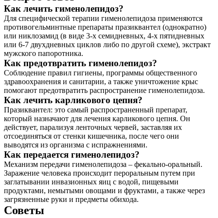
Как лечить гименолепидоз?
Для специфической терапии гименолепидоза применяются
противогельминтные препараты празиквантел (однократно)
или никлозамид (в виде 3-х семидневных, 4-х пятидневных
или 6-7 двухдневных циклов либо по другой схеме), экстракт
мужского папоротника.
Как предотвратить гименолепидоз?
Соблюдение правил гигиены, программы общественного
здравоохранения и санитарии, а также уничтожение крыс
помогают предотвратить распространение гименолепидоза.
Как лечить карликового цепня?
Празиквантел: это самый распространенный препарат,
который назначают для лечения карликового цепня. Он
действует, парализуя ленточных червей, заставляя их
отсоединяться от стенки кишечника, после чего они
выводятся из организма с испражнениями.
Как передается гименолепидоз?
Механизм передачи гименолепидоза – фекально-оральный.
Заражение человека происходит пероральным путем при
заглатывании инвазионных яиц с водой, пищевыми
продуктами, немытыми овощами и фруктами, а также через
загрязненные руки и предметы обихода.
Советы