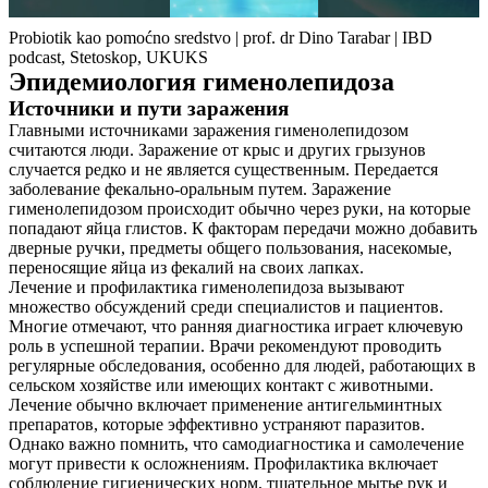
Probiotik kao pomoćno sredstvo | prof. dr Dino Tarabar | IBD
podcast, Stetoskop, UKUKS
Эпидемиология гименолепидоза
Источники и пути заражения
Главными источниками заражения гименолепидозом
считаются люди. Заражение от крыс и других грызунов
случается редко и не является существенным. Передается
заболевание фекально-оральным путем. Заражение
гименолепидозом происходит обычно через руки, на которые
попадают яйца глистов. К факторам передачи можно добавить
дверные ручки, предметы общего пользования, насекомые,
переносящие яйца из фекалий на своих лапках.
Лечение и профилактика гименолепидоза вызывают
множество обсуждений среди специалистов и пациентов.
Многие отмечают, что ранняя диагностика играет ключевую
роль в успешной терапии. Врачи рекомендуют проводить
регулярные обследования, особенно для людей, работающих в
сельском хозяйстве или имеющих контакт с животными.
Лечение обычно включает применение антигельминтных
препаратов, которые эффективно устраняют паразитов.
Однако важно помнить, что самодиагностика и самолечение
могут привести к осложнениям. Профилактика включает
соблюдение гигиенических норм, тщательное мытье рук и