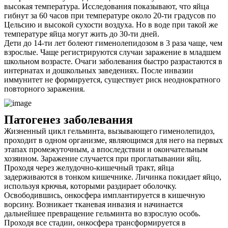
высокая температура. Исследования показывают, что яйца
Контакты
гибнут за 60 часов при температуре около 20-ти градусов по
Цельсию и высокой сухости воздуха. Но в воде при такой же
температуре яйца могут жить до 30-ти дней.
Дети до 14-ти лет болеют гименолепидозом в 3 раза чаще, чем
взрослые. Чаще регистрируются случаи заражение в младшем
школьном возрасте. Очаги заболевания быстро разрастаются в
интернатах и дошкольных заведениях. После инвазии
иммунитет не формируется, существует риск неоднократного
повторного заражения.
Патогенез заболевания
Жизненный цикл гельминта, вызывающего гименолепидоз,
проходит в одном организме, являющимся для него на первых
этапах промежуточным, а впоследствии и окончательным
хозяином. Заражение случается при проглатывании яйц.
Проходя через желудочно-кишечный тракт, яйца
задерживаются в тонком кишечнике. Личинка покидает яйцо,
используя крючья, которыми раздирает оболочку.
Освободившись, онкосфера имплантируется в кишечную
ворсину. Возникает тканевая инвазия и начинается
дальнейшее превращение гельминта во взрослую особь.
Проходя все стадии, онкосфера трансформируется в