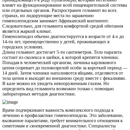
влияет на функционирование всей пищеварительной системы
или отдельных органов. Распространен гельминт во всех
странах, но лидирующие места по заражению
гименолепидозом занимает Африканский континент.
Следовательно, для гельминта комфортной средой обитания
является жаркий климат.
Гименолепидоз обычно диагностируется в возрасте от 4-х до
14-ти лет, преимущественно у детей, проживающих в
городских условиях.
Длина гельминт достигает 5-ти сантиметров. Тело паразита
состоит из сколекса и шейки, к которой крепятся членики.
Попадая в человеческий организм, личинка карликового
цепня созревает до половозрелой особи за короткий период —
14 дней. Затем членики наполняются яйцами, отделяются от
тела цепня и выходят во внешнюю среду вместе с фекалиями.
В кале можно их увидеть невооруженным глазом. Но
определить вид гельминта возможно только с помощью
лабораторных методов диагностики.
Врачи подчеркивают важность комплексного подхода к
лечению и профилактике гименолепидоза. Это заболевание,
вызванное паразитами, требует внимательного отношения к
симптомам и своевременной диагностике. Специалисты