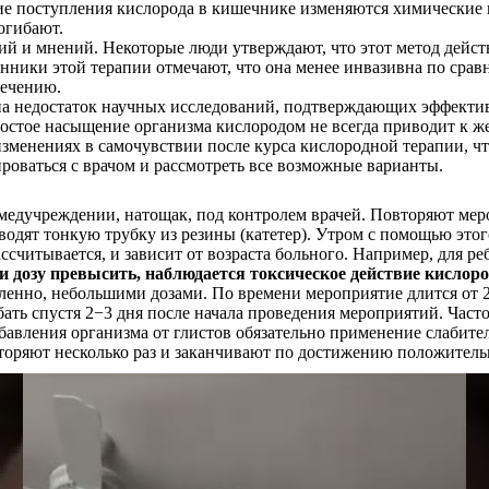
вие поступления кислорода в кишечнике изменяются химические
огибают.
 и мнений. Некоторые люди утверждают, что этот метод действи
ронники этой терапии отмечают, что она менее инвазивна по ср
лечению.
а недостаток научных исследований, подтверждающих эффектив
остое насыщение организма кислородом не всегда приводит к ж
енениях в самочувствии после курса кислородной терапии, что 
роваться с врачом и рассмотреть все возможные варианты.
медучреждении, натощак, под контролем врачей. Повторяют мер
одят тонкую трубку из резины (катетер). Утром с помощью этого
читывается, и зависит от возраста больного. Например, для ребе
и дозу превысить, наблюдается токсическое действие кислоро
дленно, небольшими дозами. По времени мероприятие длится от 
бать спустя 2−3 дня после начала проведения мероприятий. Час
збавления организма от глистов обязательно применение слабит
торяют несколько раз и заканчивают по достижению положительн