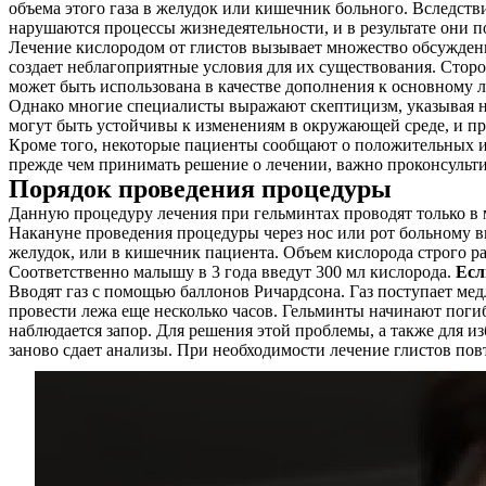
объема этого газа в желудок или кишечник больного. Вследст
нарушаются процессы жизнедеятельности, и в результате они п
Лечение кислородом от глистов вызывает множество обсуждений
создает неблагоприятные условия для их существования. Сто
может быть использована в качестве дополнения к основному 
Однако многие специалисты выражают скептицизм, указывая н
могут быть устойчивы к изменениям в окружающей среде, и пр
Кроме того, некоторые пациенты сообщают о положительных изм
прежде чем принимать решение о лечении, важно проконсульти
Порядок проведения процедуры
Данную процедуру лечения при гельминтах проводят только в 
Накануне проведения процедуры через нос или рот больному вв
желудок, или в кишечник пациента. Объем кислорода строго расс
Соответственно малышу в 3 года введут 300 мл кислорода.
Есл
Вводят газ с помощью баллонов Ричардсона. Газ поступает ме
провести лежа еще несколько часов. Гельминты начинают поги
наблюдается запор. Для решения этой проблемы, а также для и
заново сдает анализы. При необходимости лечение глистов пов
О нас