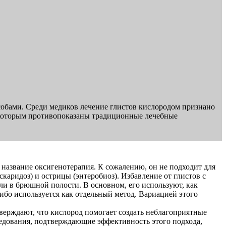
собами. Среди медиков лечение глистов кислородом признано
 которым противопоказаны традиционные лечебные
 название оксигенотерапия. К сожалению, он не подходит для
скаридоз) и острицы (энтеробиоз). Избавление от глистов с
и в брюшной полости. В основном, его используют, как
бо используется как отдельный метод. Вариацией этого
верждают, что кислород помогает создать неблагоприятные
ледования, подтверждающие эффективность этого подхода,