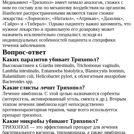
Медикамент «Трихопол» имеет немало аналогов, схожих с
ним по составу или по механизму воздействия на организм.
Наиболее распространенными являются такие схожие
лекарства: «Лорнизол», «Нитазол», «Атрикан», «Дазолик»,
«Гайро» и «Тиберал». Однако пациенту важно запомнить, что
нужное лекарство и правильную его дозировку может
назначить исключительно специалист, исходя из
индивидуальных особенностей пациента и специфики
течения заболевания.
Вопрос-ответ
Каких паразитов убивает Трихопол?
Высокоактивен к Giardia intestinalis, Trichomonas vaginalis,
Lamblia intestinalis, Entamoeba histolytica, Blastocystis hominis,
Balantidium coli, Helicobacter pylori, к облигатным анаэробам
Bacteroides spp.
Какие глисты лечит Трихопол?
Лечение лямблиоза. С этой целью назначаются сорбенты
(энтеросгель, активированный уголь, смекта и др.). Вторым
этапом лечения лямблиоза идет непосредственно
противопаразитарная терапия, чаще всего используется
препарат трихопол.
Какие микробы убивают Трихопол?
ТРИХОПОЛ — это эффективный препарат для лечения
бактериального вагиноза, трихомониаза, а также лямблиоза,