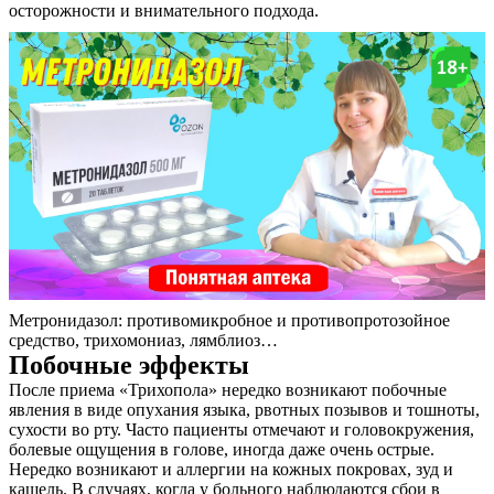
осторожности и внимательного подхода.
О нас
Услуги
Метронидазол: противомикробное и противопротозойное
Акции
средство, трихомониаз, лямблиоз…
Побочные эффекты
Отзывы
После приема «Трихопола» нередко возникают побочные
явления в виде опухания языка, рвотных позывов и тошноты,
Статьи
сухости во рту. Часто пациенты отмечают и головокружения,
болевые ощущения в голове, иногда даже очень острые.
Нередко возникают и аллергии на кожных покровах, зуд и
кашель. В случаях, когда у больного наблюдаются сбои в