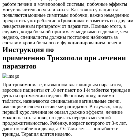
работе печени и мочеполовой системы, побочные эффекты
Контакты
могут значительно усиливаться. Как только у пациента
появляются мощные симптомы побочки, важно немедленно
прекратить употребление «Трихопола» и заменить его другим
лекарственным препаратом от паразитов. Помимо этого, в
случаях, когда больной принимает медикамент дольше, чем
неделю, специалисты должны постоянно наблюдать за
составом крови больного и функционированием печени.
Инструкция по
применению Трихопола при лечении
паразитов
При трихомониазе, вызванном влагалищным паразитом,
взрослые пациенты от 10 лет пьют по 1-й таблетке трижды в
день на протяжении недели. Женскому полу, помимо
таблеток, назначаются специальные вагинальные свечи,
имеющие в своем составе метронидазол. В случаях, когда
первый курс лечения не оказал должно эффекта, лечение
можно начать заново, но сделать перерыв месячной
продолжительностью. Ребенку, возраст которого от 3-х лет,
дают полтаблетки дважды. От 7-ми лет — полтаблетки
трижды. Терапия длится неделю.