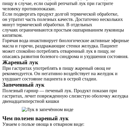
пищу в случае, если сырой репчатый лук при гастрите
человеку противопоказан.
Если подвергать продукт долгой термической обработке,
он утратит часть полезных качеств. Достаточно нескольких
минут термической обработки. В отдельных
случаях ограничиваются простым ошпариванием луковицы
кипятком.
Горячая вода инактивирует биологические активные эфирные
масла и горечи, раздражающие стенки желудка. Пациент
может спокойно потреблять отваренный лук в пищу, не
опасаясь развития болевого синдрома и ухудшения состояния.
Жареный лук
При гастритах употреблять в пищу жареный овощ не
рекомендуется. Он негативно воздействует на желудок и
ухудшает состояние пациента в острой стадии.
Запеченный лук
Полезный гарнир — печеный лук. Продукт показан при
гастритах, лечит поврежденную слизистую оболочку желудка
двенадцатиперстной кишки
Чем полезен вареный лук
Узнаем о пользе овоща в отварном виде: