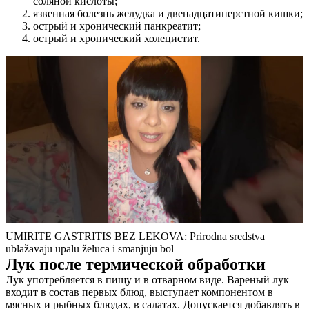
соляной кислоты;
язвенная болезнь желудка и двенадцатиперстной кишки;
острый и хронический панкреатит;
острый и хронический холецистит.
UMIRITE GASTRITIS BEZ LEKOVA: Prirodna sredstva
ublažavaju upalu želuca i smanjuju bol
Лук после термической обработки
Лук употребляется в пищу и в отварном виде. Вареный лук
входит в состав первых блюд, выступает компонентом в
мясных и рыбных блюдах, в салатах. Допускается добавлять в