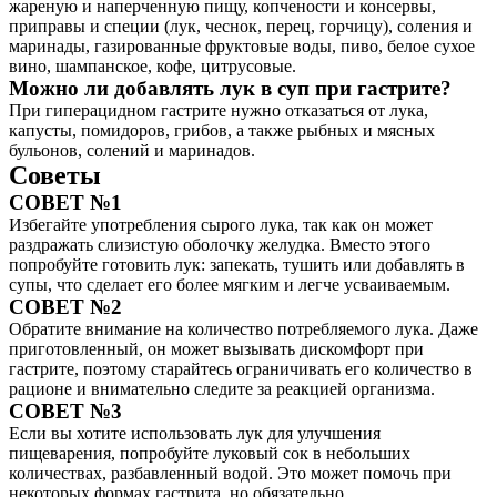
жареную и наперченную пищу, копчености и консервы,
приправы и специи (лук, чеснок, перец, горчицу), соления и
маринады, газированные фруктовые воды, пиво, белое сухое
вино, шампанское, кофе, цитрусовые.
Можно ли добавлять лук в суп при гастрите?
При гиперацидном гастрите нужно отказаться от лука,
капусты, помидоров, грибов, а также рыбных и мясных
бульонов, солений и маринадов.
Советы
СОВЕТ №1
Избегайте употребления сырого лука, так как он может
раздражать слизистую оболочку желудка. Вместо этого
попробуйте готовить лук: запекать, тушить или добавлять в
супы, что сделает его более мягким и легче усваиваемым.
СОВЕТ №2
Обратите внимание на количество потребляемого лука. Даже
приготовленный, он может вызывать дискомфорт при
гастрите, поэтому старайтесь ограничивать его количество в
рационе и внимательно следите за реакцией организма.
СОВЕТ №3
Если вы хотите использовать лук для улучшения
пищеварения, попробуйте луковый сок в небольших
количествах, разбавленный водой. Это может помочь при
некоторых формах гастрита, но обязательно