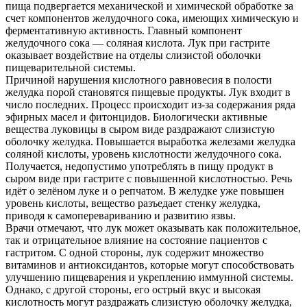
пища подвергается механической и химической обработке за
счет компонентов желудочного сока, имеющих химическую и
ферментативную активность. Главный компонент
желудочного сока — соляная кислота. Лук при гастрите
оказывает воздействие на отделы слизистой оболочки
пищеварительной системы.
Причиной нарушения кислотного равновесия в полости
желудка порой становятся пищевые продукты. Лук входит в
число последних. Процесс происходит из-за содержания ряда
эфирных масел и фитонцидов. Биологически активные
вещества луковицы в сыром виде раздражают слизистую
оболочку желудка. Повышается выработка железами желудка
соляной кислоты, уровень кислотности желудочного сока.
Получается, недопустимо употреблять в пищу продукт в
сыром виде при гастрите с повышенной кислотностью. Речь
идёт о зелёном луке и о репчатом. В желудке уже повышен
уровень кислоты, вещество разъедает стенку желудка,
приводя к самоперевариванию и развитию язвы.
Врачи отмечают, что лук может оказывать как положительное,
так и отрицательное влияние на состояние пациентов с
гастритом. С одной стороны, лук содержит множество
витаминов и антиоксидантов, которые могут способствовать
улучшению пищеварения и укреплению иммунной системы.
Однако, с другой стороны, его острый вкус и высокая
кислотность могут раздражать слизистую оболочку желудка,