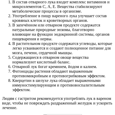
В состав отварного лука входит комплекс витаминов и
микроэлементов С, А, Е. Вещества стабилизируют
метаболические процессы в организме.
Употребление в пищу вареного лука улучшает состав
кровяных клеток и кроветворных органов.
В запечённом или отварном продукте содержатся
натуральные природные энзимы, благотворно
влияющие на функции эндокринной системы, органов
пищеварения и нервы.
В растительном продукте содержатся углеводы, которые
легко усваиваются и создают полноценное питание для
мозга, печени, сердечной мышцы.
Содержащиеся в отварном овоще вещества
нормализуют кислотный баланс.
Отварной лук богат кремнием, йодом и калием.
Фитонциды растения обладают выраженным
противомикробным и противогрибковым эффектом.
Кверцетин в шелухе лука обладает выраженными
иммуностимулирующим и противовоспалительным
эффектом.
Людям с гастритом рекомендуется употреблять лук в вареном
виде, чтобы не повреждать раздраженный желудок и ускорить
лечение.