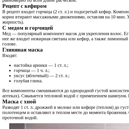
равномерно по всей длине расческой.
Рецепт с кефиром
В рецепт входит горчица (2 ст. л.) и подогретый кефир. Комп
корни втирают массажными движениями, оставляя на 10 мин.
жирность).
С медом и горчицей
Мед — популярный компонент масок для укрепления волос. Его
нее же входит нежирная сметана или кефир, а также лимонный 
голове.
Глиняная маска
Входят:
настойка арники — 1 ст. л.;
горчица — 1 ч. л.;
уксус (яблочный) — 2 ст. л.;
голубая глина.
Все компоненты смешиваются до однородной густой консистенц
аптеках). Смывается тепловой водой с применением шампуня. Бо
Маска с хной
Разводят 1 ст. л. дрожжей в молоке или кефире (теплом) до гус
полотенцем и оставляют в теплом месте до момента брожения.
проточной водой.