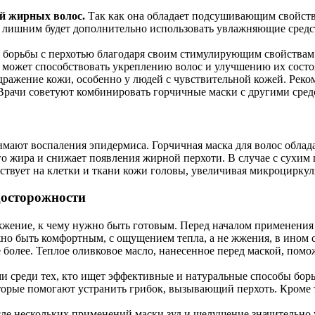
ей жирных волос.
Так как она обладает подсушивающим свойст
не лишним будет дополнительно использовать увлажняющие сред
я борьбы с перхотью благодаря своим стимулирующим свойствам
 может способствовать укреплению волос и улучшению их состо
здражение кожи, особенно у людей с чувствительной кожей. Реко
Врачи советуют комбинировать горчичные маски с другими средс
имают воспаления эпидермиса. Горчичная маска для волос облад
 жира и снижает появления жирной перхоти. В случае с сухим 
ствует на клетки и ткани кожи головы, увеличивая микроциркул
досторожности
ение, к чему нужно быть готовым. Перед началом применения н
но быть комфортным, с ощущением тепла, а не жжения, в ином с
не более. Теплое оливковое масло, нанесенное перед маской, пом
ми среди тех, кто ищет эффективные и натуральные способы бор
орые помогают устранить грибок, вызывающий перхоть. Кроме т
сле нескольких применений маски зуд и шелушение значительно 