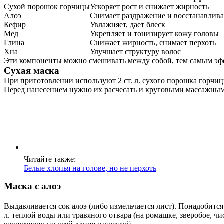
Услуги
Сухой порошок горчицы
Ускоряет рост и снижает жирность
Алоэ
Снимает раздражение и восстанавлив
Кефир
Увлажняет, дает блеск
Акции
Мед
Укрепляет и тонизирует кожу головы
Глина
Снижает жирность, снимает перхоть
Отзывы
Хна
Улучшает структуру волос
Эти компоненты можно смешивать между собой, тем самым эфф
Статьи
Сухая маска
При приготовлении используют 2 ст. л. сухого порошка горчиц
Перед нанесением нужно их расчесать и круговыми массажным
Контакты
Читайте также:
Белые хлопья на голове, но не перхоть
Маска с алоэ
Выдавливается сок алоэ (либо измельчается лист). Понадобится 
л. теплой воды или травяного отвара (на ромашке, зверобое, ч