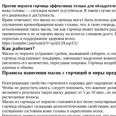
Против перхоти горчица эффективна только для обладател
кожа головы — ситуация может усугубиться. В таком случае 
его дешевизна и доступность.
Врачи отмечают, что маски из горчицы могут быть полезны дл
улучшению кровообращения кожи головы, что, в свою очередь,
использования таких масок, так как горчица может вызвать ра
применением и не оставлять маску на волосах слишком долго. 
перхотью и поддержании здоровья волос.
https://youtube.com/watch?v=qvdA3XxqvUU
Как работает?
Маски от перхоти устраняют грибок, вызвавший себорею, и сн
горчица подсушивает эпидермис, уменьшает выделение кожного
увеличить его количество, пересушив покровы. Горчица воздей
длинны и объема.
Правила нанесения масок с горчицей и меры пре
Разогревающее свойство горчичного порошка дает ощущение жж
Чтобы не допустить ожога, следует понимать, что жжение долж
желаемого результата такую маску держат от 5 до 10 мин., но 
расчесанные волосы.
Маски из горчицы от перхоти становятся все более популярны
горчица обладает сильными антисептическими свойствами, кот
улучшению состояния кожи головы и укреплению волос.
Некоторые делятся положительным опытом, утверждая, что по