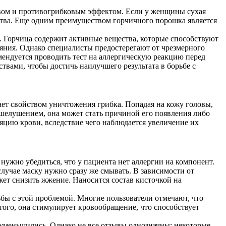
вом и противогрибковым эффектом. Если у женщины сухая
ства. Еще одним преимуществом горчичного порошка является
. Горчица содержит активные вещества, которые способствуют
яния. Однако специалисты предостерегают от чрезмерного
мендуется проводить тест на аллергическую реакцию перед
твами, чтобы достичь наилучшего результата в борьбе с
ает свойством уничтожения грибка. Попадая на кожу головы,
шелушением, она может стать причиной его появления либо
яцию крови, вследствие чего наблюдается увеличение их
ужно убедиться, что у пациента нет аллергии на компонент.
лучае маску нужно сразу же смывать. В зависимости от
ожет снизить жжение. Наносится состав кисточкой на
ьбы с этой проблемой. Многие пользователи отмечают, что
ого, она стимулирует кровообращение, что способствует
уменьшились. Однако не все отзывы однозначны: некоторые