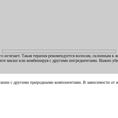
о исчезает. Такая терапия рекомендуется волосам, склонным к 
ианте маски или комбинируя с другими ингредиентами. Важно уб
етании с другими природными компонентами. В зависимости от 