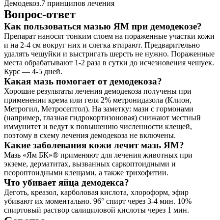
Демодекоз.7 принципов лечения
Вопрос-ответ
Как пользоваться мазью ЯМ при демодекозе?
Препарат наносят тонким слоем на пораженные участки кожи
и на 2-4 см вокруг них и слегка втирают. Предварительно
удалять чешуйки и выстригать шерсть не нужно. Пораженные
места обрабатывают 1-2 раза в сутки до исчезновения чешуек.
Курс — 4-5 дней.
Какая мазь помогает от демодекоза?
Хорошие результаты лечения демодекоза получены при
применении крема или геля 2% метронидазола (Клион,
Метрогил, Метросептол). На заметку: мази с гормонами
(например, глазная гидрокортизоновая) снижают местный
иммунитет и ведут к повышению численности клещей,
поэтому в схему лечения демодекоза не включены.
Какие заболевания кожи лечит мазь ЯМ?
Мазь «Ям БК»® применяют для лечения животных при
экземе, дерматитах, вызванных саркоптоидными и
псороптоидными клещами, а также трихофитии.
Что убивает яйца демодекса?
Деготь, креазол, карболовая кислота, хлороформ, эфир
убивают их моментально. 96° спирт через 3-4 мин. 10%
спиртовый раствор салициловой кислоты через 1 мин.