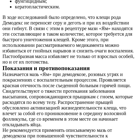
фунгицидным;
кератопластическим.
В ходе исследований было определено, что клещи рода
Демодекс не переносят серу и деготь и при их воздействии
они гибнут. В связи с этим в рецептуре мази «Ям» находятся
эти составляющие в таком количестве, которое требуется для
быстрого уничтожения клещей. Кроме этого, при
использовании рассматриваемого медикамента можно
избавиться от гнойных нарывов и снизить очаги воспаления.
Пастообразная масса избавляет не только от взрослых особей,
но и от их потомства.
О нас
Показания и противопоказания
Назначается мазь «Ям» при демодекозе, розовых угрях и
Услуги
покраснениях с воспалительным процессом. Проявляется
красная отечность после съеденной больным горячей пищи.
Акции
Свидетельствуют о тяжести протекания заболевания
высыпания, сопровождающиеся прыщикам с гноем, которые
расходятся по всему телу. Распространение прыщей
Отзывы
обусловлено активизацией жизнедеятельности клеща, что
влечет за собой его проникновение в середину волосяной
Статьи
фолликулы, где со временем в этом месте он начинает
откладывать яйца.
Не рекомендуется применять описываемую мазь от
демодекоза при повышенной чувствительности к