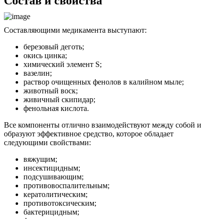
Состав и свойства
Составляющими медикамента выступают:
березовый деготь;
окись цинка;
химический элемент S;
вазелин;
раствор очищенных фенолов в калийном мыле;
животный воск;
живичный скипидар;
фенольная кислота.
Все компоненты отлично взаимодействуют между собой и
образуют эффективное средство, которое обладает
следующими свойствами:
вяжущим;
инсектицидным;
подсушивающим;
противовоспалительным;
кератолитическим;
противотоксическим;
бактерицидным;