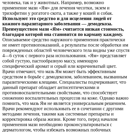
человека, так и у животных. Например, возможно
применение мази «Ям» для лечения чесотки, экзем и
трихофитии у рогатого скота, а также у кошей и собак.
И
спользуют это средство и для исцеления людей от
кожного паразитарного заболевания — демодекоза.
Преимуществом мази «Ям» считается низкая стоимость,
благодаря которой она становится по карману каждому.
Описываемое средство наружного применения практически
не имеет противопоказаний, а результаты после обработки им
поврежденных областей человеческого тела видны уже спустя
4—6 суток с первого раза использования. «Ям» представляет
собой густую, пастообразную массу, имеющую
специфический аромат и серый или коричневатый цвет.
Врачи отмечают, что мазь Ям может быть эффективным
средством в борьбе с демодекозом, заболеванием, вызванным
паразитическими клещами. Специалисты подчеркивают, что
данный препарат обладает антисептическими и
противовоспалительными свойствами, что способствует
снижению воспалительных процессов на коже. Однако важно
помнить, что мазь Ям не является универсальным решением.
Врачи рекомендуют использовать ее в сочетании с другими
методами лечения, такими как системные препараты и
корректировка образа жизни. Кроме того, перед началом
применения мази необходимо проконсультироваться с
дерматологом, чтобы избежать возможных побочных