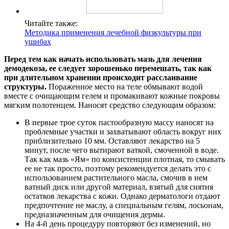
Читайте также:
Методика применения лечебной физкультуры при
ушибах
Перед тем как начать использовать мазь для лечения
демодекоза, ее следует хорошенько перемешать, так как
при длительном хранении происходит расслаивание
структуры.
Пораженное место на теле обмывают водой
вместе с очищающим гелем и промакивают кожные покровы
мягким полотенцем. Наносят средство следующим образом:
В первые трое суток пастообразную массу наносят на
проблемные участки и захватывают область вокруг них
приблизительно 10 мм. Оставляют лекарство на 5
минут, после чего вытирают ваткой, смоченной в воде.
Так как мазь «Ям» по консистенции плотная, то смывать
ее не так просто, поэтому рекомендуется делать это с
использованием растительного масла, смочив в нем
ватный диск или другой материал, взятый для снятия
остатков лекарства с кожи. Однако дерматологи отдают
предпочтение не маслу, а специальным гелям, лосьонам,
предназначенным для очищения дермы.
На 4-й день процедуру повторяют без изменений, но