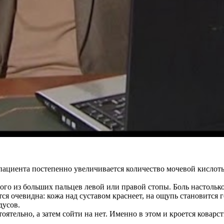
и пациента постепенно увеличивается количество мочевой кисло
ого из больших пальцев левой или правой стопы. Боль настолько
вится очевидна: кожа над суставом краснеет, на ощупь становитс
дусов.
ятельно, а затем сойти на нет. Именно в этом и кроется коварс