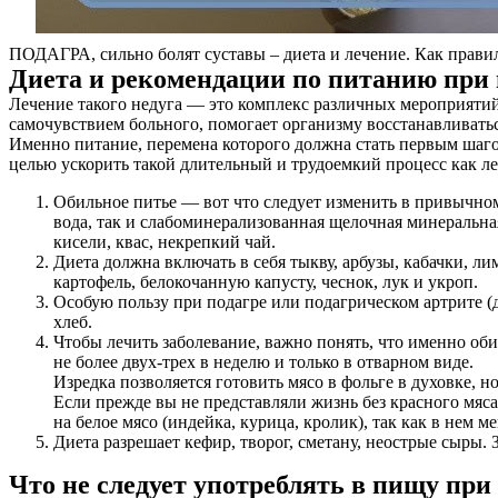
ПОДАГРА, сильно болят суставы – диета и лечение. Как прави
Диета и рекомендации по питанию при 
Лечение такого недуга — это комплекс различных мероприятий
самочувствием больного, помогает организму восстанавливатьс
Именно питание, перемена которого должна стать первым шаго
целью ускорить такой длительный и трудоемкий процесс как ле
Обильное питье — вот что следует изменить в привычном
вода, так и слабоминерализованная щелочная минеральна
кисели, квас, некрепкий чай.
Диета должна включать в себя тыкву, арбузы, кабачки, л
картофель, белокочанную капусту, чеснок, лук и укроп.
Особую пользу при подагре или подагрическом артрите (д
хлеб.
Чтобы лечить заболевание, важно понять, что именно об
не более двух-трех в неделю и только в отварном виде.
Изредка позволяется готовить мясо в фольге в духовке, но
Если прежде вы не представляли жизнь без красного мяса
на белое мясо (индейка, курица, кролик), так как в нем 
Диета разрешает кефир, творог, сметану, неострые сыры.
О нас
Что не следует употреблять в пищу при