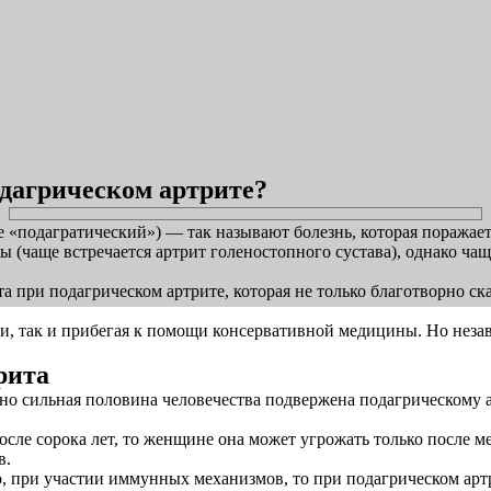
дагрическом артрите?
 «подагратический») — так называют болезнь, которая поражает 
 (чаще встречается артрит голеностопного сустава), однако ча
 при подагрическом артрите, которая не только благотворно ска
, так и прибегая к помощи консервативной медицины. Но незав
рита
но сильная половина человечества подвержена подагрическому а
после сорока лет, то женщине она может угрожать только после м
в.
о, при участии иммунных механизмов, то при подагрическом артр