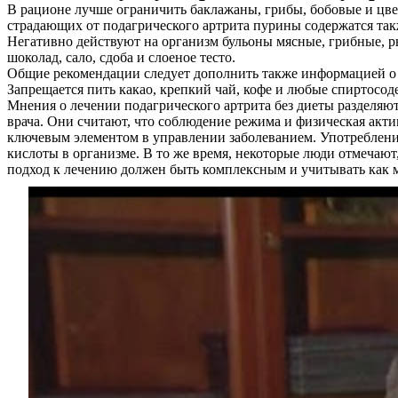
В рационе лучше ограничить баклажаны, грибы, бобовые и цвет
Услуги
страдающих от подагрического артрита пурины содержатся также
Негативно действуют на организм бульоны мясные, грибные, ры
Акции
шоколад, сало, сдоба и слоеное тесто.
Общие рекомендации следует дополнить также информацией о
Отзывы
Запрещается пить какао, крепкий чай, кофе и любые спиртосо
Мнения о лечении подагрического артрита без диеты разделя
Статьи
врача. Они считают, что соблюдение режима и физическая акт
ключевым элементом в управлении заболеванием. Употребление
кислоты в организме. В то же время, некоторые люди отмечают
подход к лечению должен быть комплексным и учитывать как 
Контакты