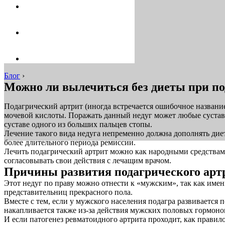
Блог
›
Можно ли вылечиться без диеты при по
Подагрический артрит (иногда встречается ошибочное название
мочевой кислоты. Поражать данный недуг может любые суставы
суставе одного из больших пальцев стопы.
Лечение такого вида недуга непременно должна дополнять диета
более длительного периода ремиссии.
Лечить подагрический артрит можно как народными средствами
согласовывать свои действия с лечащим врачом.
Причины развития подагрического арт
Этот недуг по праву можно отнести к «мужским», так как имен
представительниц прекрасного пола.
Вместе с тем, если у мужского населения подагра развивается 
накапливается также из-за действия мужских половых гормоно
И если патогенез ревматоидного артрита проходит, как правил