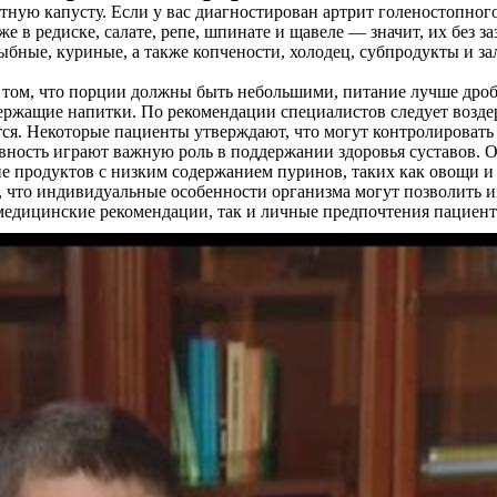
ную капусту. Если у вас диагностирован артрит голеностопного
 в редиске, салате, репе, шпинате и щавеле — значит, их без з
бные, куриные, а также копчености, холодец, субпродукты и за
 том, что порции должны быть небольшими, питание лучше дро
держащие напитки. По рекомендации специалистов следует возд
ются. Некоторые пациенты утверждают, что могут контролироват
ивность играют важную роль в поддержании здоровья суставов. О
 продуктов с низким содержанием пуринов, таких как овощи и 
, что индивидуальные особенности организма могут позволить им
медицинские рекомендации, так и личные предпочтения пациент