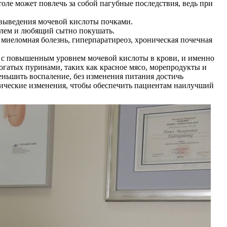
ле может повлечь за собой пагубные последствия, ведь при
 выведения мочевой кислоты почками.
олем и любящий сытно покушать.
, миеломная болезнь, гиперпаратиреоз, хроническая почечная
на с повышенным уровнем мочевой кислоты в крови, и именно
богатых пуринами, таких как красное мясо, морепродукты и
еньшить воспаление, без изменения питания достичь
етические изменения, чтобы обеспечить пациентам наилучший