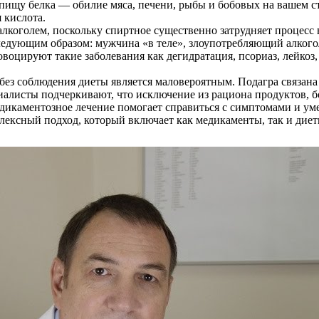
ищу белка — обилие мяса, печени, рыбы и бобовых на вашем сто
 кислота.
алкоголем, поскольку спиртное существенно затрудняет процесс
ледующим образом: мужчина «в теле», злоупотребляющий алког
овоцируют такие заболевания как дегидратация, псориаз, лейкоз
 без соблюдения диеты является маловероятным. Подагра связа
циалисты подчеркивают, что исключение из рациона продуктов, 
едикаментозное лечение помогает справиться с симптомами и ум
плексный подход, который включает как медикаменты, так и ди