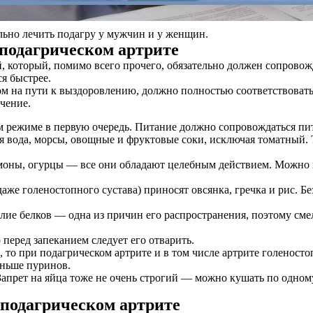
льно лечить подагру у мужчин и у женщин.
подагрическом артрите
, который, помимо всего прочего, обязательно должен сопровож
я быстрее.
м на пути к выздоровлению, должно полностью соответствовать
чение.
 режиме в первую очередь. Питание должно сопровождаться пит
я вода, морсы, овощные и фруктовые соки, исключая томатный.
имоны, огурцы — все они обладают целебным действием. Можно ку
аже голеностопного сустава) приносят овсянка, гречка и рис. Б
илие белков — одна из причин его распространения, поэтому см
 перед запеканием следует его отварить.
, то при подагрическом артрите и в том числе артрите голеност
меньше пуринов.
 Запрет на яйца тоже не очень строгий — можно кушать по одном
 подагрическом артрите