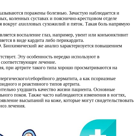
казываются поражены болезнью. Зачастую наблюдается и
ных, коленных суставах и пояснично-крестцовом отделе
я вокруг ахилловых сухожилий и пяток. Такая боль напрямую
является воспаление глаз, например, увеит или конъюнктивит
яется в виде кардита либо перикардита.
Э. Биохимический же анализ характеризуется повышением
тствует. Эту особенность нередко используют в
 соответствующее лечение.
я, при артрите такого типа хорошо просматриваются на
ллергического/себорейного дерматита, а как псориазные
оидного и реактивного типов артрита.
чительно ухудшить качество жизни пациента. Основные
льного покоя. Также часто наблюдаются изменения в ногтях,
появление высыпаний на коже, которые могут свидетельствовать
ноз лечения.