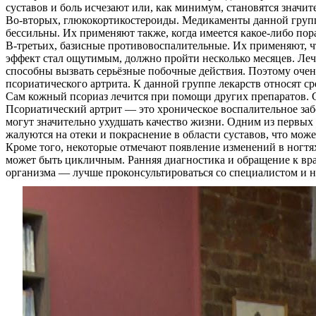
суставов и боль исчезают или, как минимум, становятся значи
Услуги
Во-вторых, глюкокортикостероиды. Медикаменты данной групп
бессильны. Их применяют также, когда имеется какое-либо по
Акции
В-третьих, базисные противовоспалительные. Их применяют, чт
эффект стал ощутимым, должно пройти несколько месяцев. Леч
Отзывы
способны вызвать серьёзные побочные действия. Поэтому очен
псориатического артрита. К данной группе лекарств относят с
Статьи
Сам кожный псориаз лечится при помощи других препаратов. С
Псориатический артрит — это хроническое воспалительное заб
могут значительно ухудшать качество жизни. Одним из первых 
жалуются на отеки и покраснение в области суставов, что мо
Кроме того, некоторые отмечают появление изменений в ногтях
может быть цикличным. Ранняя диагностика и обращение к врач
Контакты
организма — лучше проконсультироваться со специалистом и н