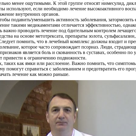
тельно менее ощутимыми. К этой группе относят нимесулид, дикл
ы используют, если необходимо лечение высокоактивного восп
ражение внутренних органов.
обы подавить/уменьшить активность заболевания, затормозить ег
ение такими медикаментами отличается эффективностью, однако 
ь важно проводить лечение под бдительным контролем лечащего в
редства на основе метотрексата, препараты золота, сульфасалаз
ледует помнить, что в лечебный комплекс должны входит и пре
олевание, которое часто сопровождает псориаз. Люди, страдающ
признаков является боль и скованность в суставах, особенно по
жет привести к ограничению подвижности.
, таких как ямки или расслоение. Важно помнить, что симптомы 
у помогут справиться с заболеванием и предотвратить его прог
ачать лечение как можно раньше.