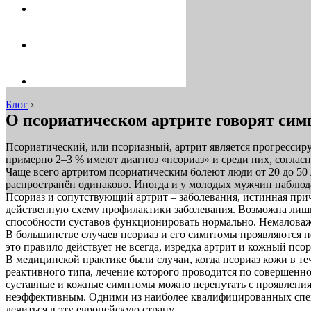
Блог
›
О псориатическом артрите говорят сим
Псориатический, или псориазный, артрит является прогрессир
примерно 2–3 % имеют диагноз «псориаз» и среди них, согласно
Чаще всего артритом псориатическим болеют люди от 20 до 50 
распространён одинаково. Иногда и у молодых мужчин наблюда
Псориаз и сопутствующий артрит – заболевания, истинная прич
действенную схему профилактики заболевания. Возможна лишь
способности суставов функционировать нормально. Немаловаж
В большинстве случаев псориаз и его симптомы проявляются п
это правило действует не всегда, изредка артрит и кожный пс
В медицинской практике были случаи, когда псориаз кожи в те
реактивного типа, лечение которого проводится по совершенн
суставные и кожные симптомы можно перепутать с проявлениям
неэффективным. Одними из наиболее квалифицированных специ
лечиться в эту европейскую страну.