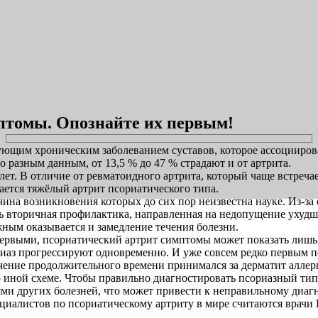
птомы. Опознайте их первым!
ующим хроническим заболеванием суставов, которое ассоцииров
 разным данным, от 13,5 % до 47 % страдают и от артрита.
лет. В отличие от ревматоидного артрита, который чаще встреча
ется тяжёлый артрит псориатического типа.
ина возникновения которых до сих пор неизвестна науке. Из-за 
 вторичная профилактика, направленная на недопущение ухудш
ным оказывается и замедление течения болезни.
ервыми, псориатический артрит симптомы может показать лишь ч
ориаз прогрессируют одновременно. И уже совсем редко первым п
чение продолжительного времени принимался за дерматит аллерг
о иной схеме. Чтобы правильно диагностировать псориазный тип
и других болезней, что может привести к неправильному диагно
алистов по псориатическому артриту в мире считаются врачи 