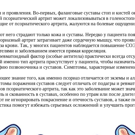
и проявления. Во-первых, фаланговые суставы стоп и кистей о
й псориатический артрит может локализовываться в голеностоп
ющие от псориатического артрита, жалуются на болевые ощущени
 от него страдают только кожа и суставы. Нередко у пациента по
ориазный артрит затрагивает даже сердечную мышцу, что проявл
за крови. Так, у многих пациентов наблюдается повышение СО
телями и заболеванием имеется прямая корреляция.
ревматоидный фактор (особые антитела) практически всегда отсу
й именно тип артрита присутствует у пациента, чтобы назначить
фию позвоночника и суставов. Симптомы, характерные изменени
ошее знание того, как именно псориаз отличается от экземы и а
томы поражения суставов следует отличать от подагры и ревмат
в псориатического артрита, так как это заболевание может зна
ь и скованность в суставах, особенно по утрам или после длите
т не игнорировать покраснение и отечность суставов, а также 
остика помогут избежать серьезных осложнений и улучшить прог