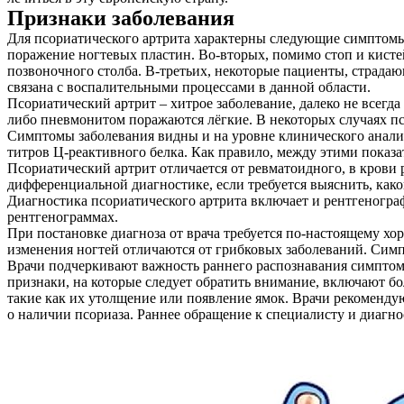
Признаки заболевания
Для псориатического артрита характерны следующие симптомы 
поражение ногтевых пластин. Во-вторых, помимо стоп и кисте
позвоночного столба. В-третьих, некоторые пациенты, страда
связана с воспалительными процессами в данной области.
Псориатический артрит – хитрое заболевание, далеко не всегда
либо пневмонитом поражаются лёгкие. В некоторых случаях пс
Симптомы заболевания видны и на уровне клинического анали
титров Ц-реактивного белка. Как правило, между этими показа
Псориатический артрит отличается от ревматоидного, в крови 
дифференциальной диагностике, если требуется выяснить, како
Диагностика псориатического артрита включает и рентгеногра
рентгенограммах.
При постановке диагноза от врача требуется по-настоящему хор
изменения ногтей отличаются от грибковых заболеваний. Симп
Врачи подчеркивают важность раннего распознавания симптомо
признаки, на которые следует обратить внимание, включают бол
такие как их утолщение или появление ямок. Врачи рекомендую
о наличии псориаза. Раннее обращение к специалисту и диагн