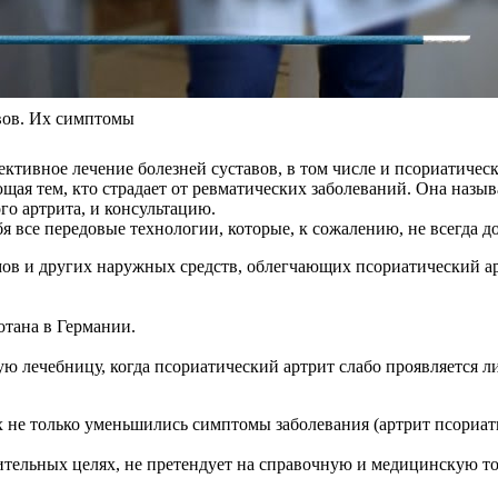
авов. Их симптомы
тивное лечение болезней суставов, в том числе и псориатическ
ающая тем, кто страдает от ревматических заболеваний. Она наз
о артрита, и консультацию.
я все передовые технологии, которые, к сожалению, не всегда д
мов и других наружных средств, облегчающих псориатический 
отана в Германии.
ю лечебницу, когда псориатический артрит слабо проявляется л
 не только уменьшились симптомы заболевания (артрит псориати
тельных целях, не претендует на справочную и медицинскую точ