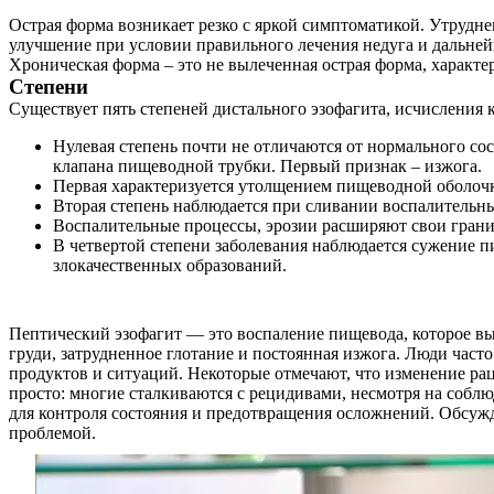
Острая форма возникает резко с яркой симптоматикой. Утрудн
улучшение при условии правильного лечения недуга и дальне
Хроническая форма – это не вылеченная острая форма, характ
Степени
Существует пять степеней дистального эзофагита, исчисления к
Нулевая степень почти не отличаются от нормального со
клапана пищеводной трубки. Первый признак – изжога.
Первая характеризуется утолщением пищеводной оболочки
Вторая степень наблюдается при сливании воспалительны
Воспалительные процессы, эрозии расширяют свои грани
В четвертой степени заболевания наблюдается сужение п
злокачественных образований.
Пептический эзофагит — это воспаление пищевода, которое 
груди, затрудненное глотание и постоянная изжога. Люди часто
продуктов и ситуаций. Некоторые отмечают, что изменение рац
просто: многие сталкиваются с рецидивами, несмотря на собл
для контроля состояния и предотвращения осложнений. Обсужд
проблемой.
О нас