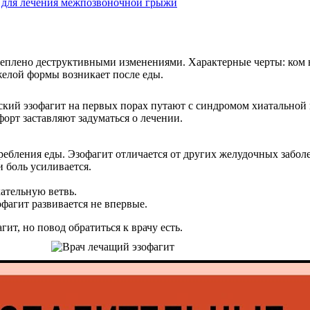
 для лечения межпозвоночной грыжи
реплено деструктивными изменениями. Характерные черты: ком в
елой формы возникает после еды.
кий эзофагит на первых порах путают с синдромом хиатальной 
орт заставляют задуматься о лечении.
ебления еды. Эзофагит отличается от других желудочных забо
и боль усиливается.
ательную ветвь.
фагит развивается не впервые.
ит, но повод обратиться к врачу есть.