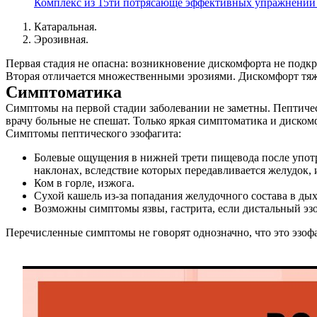
Комплекс из 15ти потрясающе эффективных упражнений
Катаральная.
Эрозивная.
Первая стадия не опасна: возникновение дискомфорта не подк
Вторая отличается множественными эрозиями. Дискомфорт тяж
Симптоматика
Симптомы на первой стадии заболевании не заметны. Пептичес
врачу больные не спешат. Только яркая симптоматика и дискомф
Симптомы пептического эзофагита:
Болевые ощущения в нижней трети пищевода после употр
наклонах, вследствие которых передавливается желудок, 
Ком в горле, изжога.
Сухой кашель из-за попадания желудочного состава в дых
Возможны симптомы язвы, гастрита, если дистальный эзо
Перечисленные симптомы не говорят однозначно, что это эзофаг