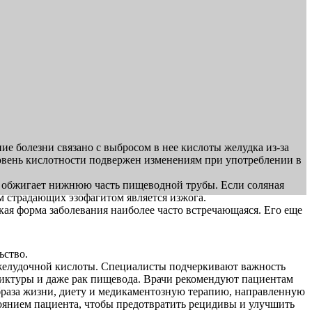
е болезни связано с выбросом в нее кислоты желудка из-за
ровень кислотности подвержен изменениям при употреблении в
та обжигает нижнюю часть пищеводной трубы. Если соляная
 страдающих эзофагитом является изжога.
ая форма заболевания наиболее часто встречающаяся. Его еще
ьство.
а желудочной кислоты. Специалисты подчеркивают важность
риктуры и даже рак пищевода. Врачи рекомендуют пациентам
образа жизни, диету и медикаментозную терапию, направленную
оянием пациента, чтобы предотвратить рецидивы и улучшить