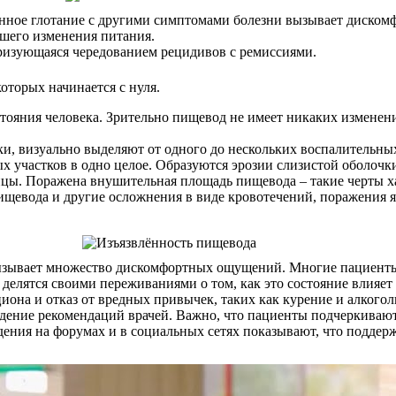
енное глотание с другими симптомами болезни вызывает диском
йшего изменения питания.
еризующаяся чередованием рецидивов с ремиссиями.
оторых начинается с нуля.
стояния человека. Зрительно пищевод не имеет никаких измене
, визуально выделяют от одного до нескольких воспалительных
х участков в одно целое. Образуются эрозии слизистой оболочк
цы. Поражена внушительная площадь пищевода – такие черты ха
ищевода и другие осложнения в виде кровотечений, поражения яз
вызывает множество дискомфортных ощущений. Многие пациент
 делятся своими переживаниями о том, как это состояние влияет 
иона и отказ от вредных привычек, таких как курение и алкогол
юдение рекомендаций врачей. Важно, что пациенты подчеркивают
ения на форумах и в социальных сетях показывают, что поддер