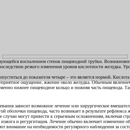
изующейся воспалением стенок пищеводной трубки. Возникновени
последствии резкого изменения уровня кислотности желудка. У
опуститься до показателя четыре – это является нормой. Кисло
неприятное ощущение, жжение около желудка. Обычным явлением
именно нижнее пищеводное кольцо и нижняя часть пищевода. Так
левания зависит возможное лечение или хирургическое вмешател
стой оболочки пищевода, часто возникает в результате рефлюкс
ые случаи могут привести к серьезным осложнениям, включая ст
, изжога и регургитация. Лечение обычно включает изменение 
ют внимание на необходимости регулярного наблюдения за сост