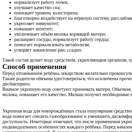
нормализует работу почек;
Услуги
улучшает качество сна;
понижает уровень холестерина;
Акции
благотворно воздействует на нервную систему, расслабляе
укрепляет иммунитет;
Отзывы
повышает аппетит;
увеличивает объём молока кормящей матери;
Статьи
расширяет сосуды, нормализует работу сердца;
помогает нормализовать метаболизм;
ускоряет заживление ран, ссадин.
Такой состав делает воду средством, укрепляющим организм, 
Способ применения
Контакты
Перед отпаиванием ребёнка лекарством желательно проконсульт
Также родители обязаны удостовериться, что исключены проч
дисбактериоз.
Вначале укропную воду советуют принимать матери. Обычная до
молока, повышает его качество. Малыш получит необходимые ве
Укропная вода для новорождённых стала популярным средством
вода помогает снизить газообразование и уменьшить дискомфор
доступность. Некоторые отмечают, что после применения укроп
индивидуальных особенностях каждого ребёнка. Перед начало