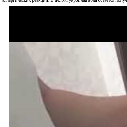
аллергических реакций. В целом, укропная вода остаётся поп