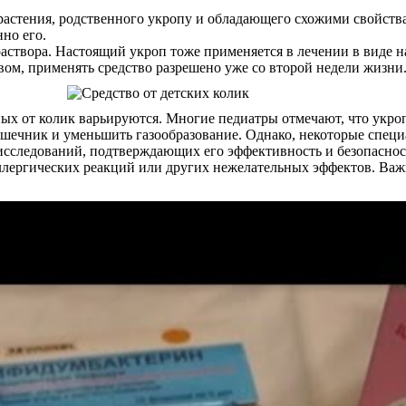
растения, родственного укропу и обладающего схожими свойства
но его.
створа. Настоящий укроп тоже применяется в лечении в виде на
вом, применять средство разрешено уже со второй недели жизни
х от колик варьируются. Многие педиатры отмечают, что укроп
шечник и уменьшить газообразование. Однако, некоторые специ
 исследований, подтверждающих его эффективность и безопаснос
ллергических реакций или других нежелательных эффектов. Важн