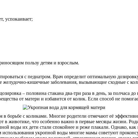
т, успокаивает;
приносящим пользу детям и взрослым.
ироваться с педиатром. Врач определит оптимальную дозировку, 
ие желудочно-кишечные заболевания, вызывающие сходные с кол
зировка – половина стакана два-три раза в день, за полчаса до
щества от матери и избавится от колик. Если способ не помогае
 в борьбе с коликами. Многие родители отмечают её эффективн
т в животике, что особенно важно в первые месяцы жизни. Роди
ной воды их дети стали спокойнее и реже плакали. Однако, как
м использования укропной воды многие мамы советуют проконсу