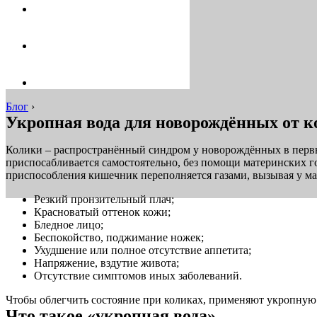
Блог
›
Укропная вода для новорождённых от к
Колики – распространённый синдром у новорождённых в первый
приспосабливается самостоятельно, без помощи материнских г
приспособления кишечник переполняется газами, вызывая у м
Резкий пронзительный плач;
Красноватый оттенок кожи;
Бледное лицо;
Беспокойство, поджимание ножек;
Ухудшение или полное отсутствие аппетита;
Напряжение, вздутие живота;
Отсутствие симптомов иных заболеваний.
Чтобы облегчить состояние при коликах, применяют укропную 
Что такое «укропная вода»