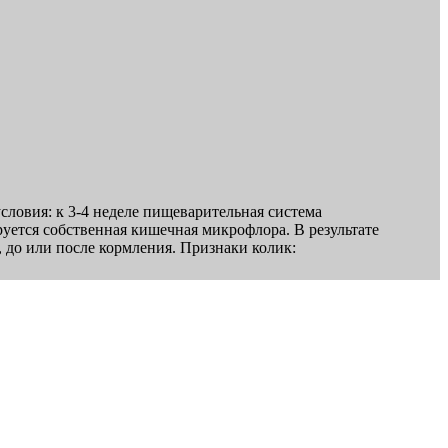
ловия: к 3-4 неделе пищеварительная система
уется собственная кишечная микрофлора. В результате
до или после кормления. Признаки колик: