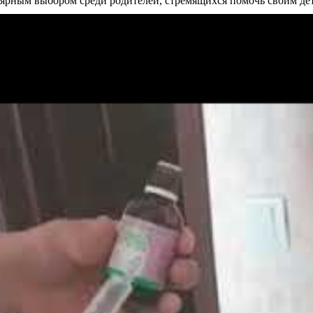
улярным выбором среди родителей, стремящихся помочь своим де