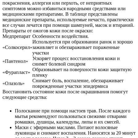
покраснения, аллергия или перхоть, от неприятных
симптомов можно избавиться народными средствами или
медицинскими препаратами. В таблице представлены
медицинские препараты, используемые нечасто, практически
все случаи лечатся при помощи шампуней, масок и втираний.
Препараты от ожогов кожи после окраски:
Медпрепарат
Особенности воздействия.
Используется при образовании ранок и хорошо
«Солкосерил»
заживляет и обеззараживает пораженные
участки
Ускоряет процесс восстановления кожи и
«Пантенол»
снимет болевой синдром
О нас
Образовывает на поверхности кожи защитную
«Фурапласт»
пленку
Услуги
Снимает боль, воспаление, обеззараживает
«Олазоль»
поврежденные участки эпидермиса
Акции
Восстановить состояние кожи после окрашивания помогут
следующие средства:
Отзывы
Полоскание при помощи настоев трав. После каждого
Статьи
мытья рекомендуют пользоваться свежими отварами
ромашки, душицы, календулы, липы и их смесей.
Маски с эфирными маслами. Питают волосяные
луковицы и снимают воспаления. Наносятся за 20 минут