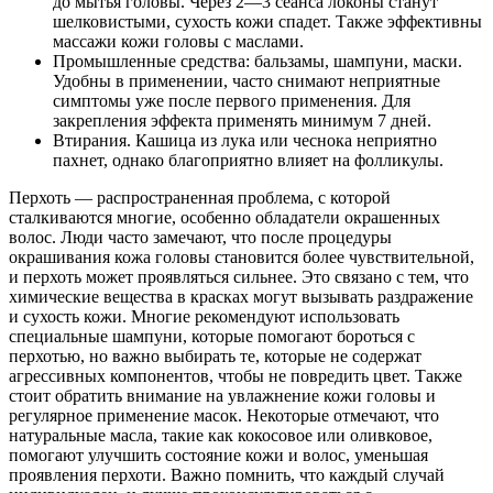
до мытья головы. Через 2—3 сеанса локоны станут
шелковистыми, сухость кожи спадет. Также эффективны
Контакты
массажи кожи головы с маслами.
Промышленные средства: бальзамы, шампуни, маски.
Удобны в применении, часто снимают неприятные
симптомы уже после первого применения. Для
закрепления эффекта применять минимум 7 дней.
Втирания. Кашица из лука или чеснока неприятно
пахнет, однако благоприятно влияет на фолликулы.
Перхоть — распространенная проблема, с которой
сталкиваются многие, особенно обладатели окрашенных
волос. Люди часто замечают, что после процедуры
окрашивания кожа головы становится более чувствительной,
и перхоть может проявляться сильнее. Это связано с тем, что
химические вещества в красках могут вызывать раздражение
и сухость кожи. Многие рекомендуют использовать
специальные шампуни, которые помогают бороться с
перхотью, но важно выбирать те, которые не содержат
агрессивных компонентов, чтобы не повредить цвет. Также
стоит обратить внимание на увлажнение кожи головы и
регулярное применение масок. Некоторые отмечают, что
натуральные масла, такие как кокосовое или оливковое,
помогают улучшить состояние кожи и волос, уменьшая
проявления перхоти. Важно помнить, что каждый случай