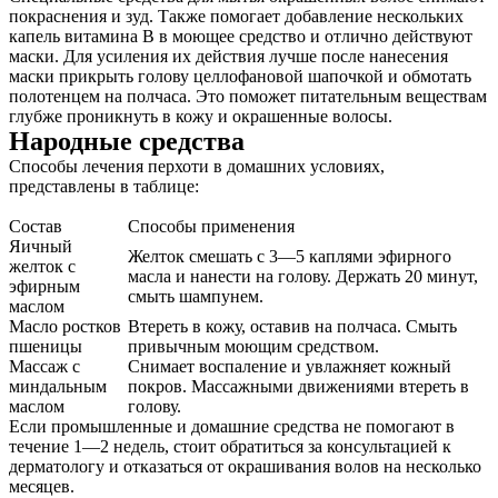
покраснения и зуд. Также помогает добавление нескольких
капель витамина В в моющее средство и отлично действуют
маски. Для усиления их действия лучше после нанесения
маски прикрыть голову целлофановой шапочкой и обмотать
полотенцем на полчаса. Это поможет питательным веществам
глубже проникнуть в кожу и окрашенные волосы.
Народные средства
Способы лечения перхоти в домашних условиях,
представлены в таблице:
Состав
Способы применения
Яичный
Желток смешать с 3—5 каплями эфирного
желток с
масла и нанести на голову. Держать 20 минут,
эфирным
смыть шампунем.
маслом
Масло ростков
Втереть в кожу, оставив на полчаса. Смыть
пшеницы
привычным моющим средством.
Массаж с
Снимает воспаление и увлажняет кожный
миндальным
покров. Массажными движениями втереть в
маслом
голову.
Если промышленные и домашние средства не помогают в
течение 1—2 недель, стоит обратиться за консультацией к
дерматологу и отказаться от окрашивания волов на несколько
месяцев.