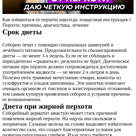
Как избавиться от перхоти навсегда: пошаговая инструкция //
Перхоть: причины, диагностика, лечение
Срок диеты
Себорею лечат с помощью специальных шампуней и
лечебного питания. Продолжительность сбалансированной
диеты — не менее 3-х недель. Если ее не соблюдать и
периодически «срываться», результата не будет. Диетическое
питание при перхоти должно сопровождаться достаточным
употреблением жидкости — не менее 2-х литров в день.
Полезно пить травяные мочегонные отвары, компоты из
сухофруктов и плодов шиповника. Эти напитки помогают
очищать организм от токсинов и холестериновых отложений,
тем самым купируя проявления себореи и устраняя причины
ее возникновения.
Диета при жирной перхоти
Себорейный дерматит зачастую может стать причиной
появления жирной перхоти. На ощупь она скользкая и
неприятная. Сальные железы на голове выделяют избыточное
количество сала, что создает благоприятные условия для
развития патогенных грибков. Из-за этого требуется