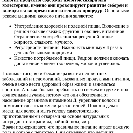
холестерина, именно они провоцируют развитие себореи и
выводятся во время очистительных процедур.
Основными
рекомендациями касаемо питания являются:
Употребление здоровой и полезной пищи. Включение в
рацион больше свежих фруктов и овощей, витаминов.
Ограничение употребления запрещенной пищи:
жирного, сладкого, мучного.
Регулярность питания. Важно есть минимум 4 раза в
день небольшими порциями.
Качество потребляемой пищи. Рацион должен включать
достаточное количество белков, жиров и углеводов.
Помимо этого, во избежание развития неприятных
заболеваний и недомоганий, вызванных продуктами питания,
очень важно вести здоровый образ жизни и заниматься
спортом. А также больше пребывать на свежем воздухе и под
солнечными лучами, потому что они обеспечивают
насыщение организма витамином Д, укрепляют волосы и
помогают сделать кожу лица эластичней. Полезно делать
маски для волос и мыть голову самостоятельно
приготовленными отварами на основе натуральных
ингредиентов: крапивы, чайной розы, яиц.
Врачи подчеркивают, что правильное питание играет важную
роль в борьбе с перхотью. Они отмечают, что дефицит