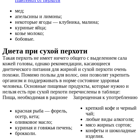
Пантенол от перхоти
мед;
апельсины и лимоны;
некоторые ягоды — клубника, малина;
куриные яйца;
козье молоко;
бобовые.
Диета при сухой перхоти
Такая перхоть не имеет ничего общего с выделением сала
кожей головы, однако рекомендации, касающиеся
диетического питания для жирной и сухой перхоти очень
похожи. Помимо пользы для волос, они позволят укрепить
организм и поддерживать в норме состояние здоровья
человека. Основные пищевые продукты, которые нужно и
нельзя есть при сухой перхоти перечислены в таблице:
Пища, необходимая в рационе
Запрещенная к употреблению
крепкий кофе и черный
красная рыба — форель,
чай;
осетр, кета;
любые виды алкоголя;
оливковое масло;
мясо жирных сортов;
куриная и говяжья печень;
конфеты и шоколадные
брокколи.
изделия.