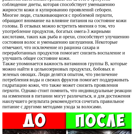
соблюдение диеты, которая способствует уменьшению
жирности кожи и купированию проявлений себореи.
Многие люди, сталкивающиеся с проблемой перхоти,
обращают внимание на влияние питания на состояние кожи
головы. В отзывах можно встретить мнения о том, что
употребление продуктов, богатых омега-3 жирными
кислотами, таких как рыба и орехи, способствует улучшению
состояния волос и уменьшению шелушения. Некоторые
отмечают, что исключение из рациона сахара и
переработанных продуктов помогает снизить воспаление и
улучшить общее состояние кожи.
О нас
Также упоминается важность витаминов группы B, которые
можно найти в цельнозерновых продуктах, бобовых и
зеленых овощах. Люди делятся опытом, что увеличение
Услуги
потребления воды и свежих фруктов помогает поддерживать
гидратацию кожи, что также может снизить проявления
Акции
перхоти. Однако стоит помнить, что индивидуальные реакции
на изменения в питании могут различаться, и для достижения
Отзывы
наилучшего результата рекомендуется сочетать правильное
питание с другими методами ухода за волосами.
Статьи