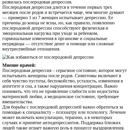
развилась послеродовая депрессия.
Послеродовая депрессия длится в течение первых трех
месяцев после родов и встречается чаще, чем многие думают
— примерно 1 из 7 женщин испытывает депрессию. Ее
причины до конца не ясны, но, как правило, появлению
послеродовой депрессии способствуют физическая и
эмоциональная нагрузка при уходе за ребенком,
гормональные изменения в организме и социальные
неурядицы — отсутствие денег и помощи или сложные
внутрисемейные отношения.
Мнение врачей:
Послеродовая депрессия – серьезное состояние, которое могут
испытывать женщины после родов. Симптомы включают в
себя чувство пустоты, беспокойство, усталость, изменения в
аппетите и сна, а также нарушения концентрации. Важно
понимать, что это не проявление слабости или недостатка
материнской любви, а медицинское состояние, требующее
вмешательства.
Для борьбы с послеродовой депрессией важно обратиться за
помощью к специалисту – психиатру или психологу. Лечение
может включать консультации, терапию, а в некоторых
случаях и принятие антидепрессантов. Поддержка близких
людей также играет важную роль в процессе выздоровления.