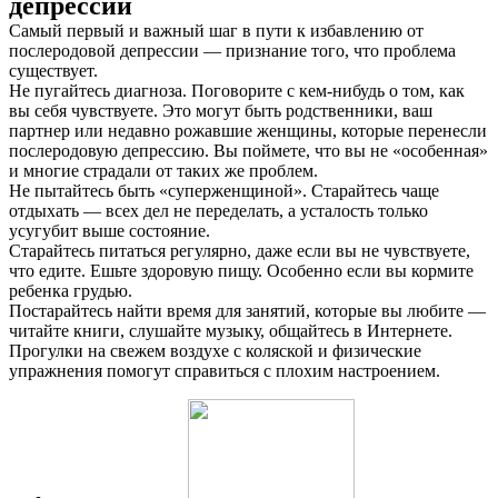
депрессии
Самый первый и важный шаг в пути к избавлению от
послеродовой депрессии — признание того, что проблема
существует.
Не пугайтесь диагноза. Поговорите с кем-нибудь о том, как
вы себя чувствуете. Это могут быть родственники, ваш
партнер или недавно рожавшие женщины, которые перенесли
послеродовую депрессию. Вы поймете, что вы не «особенная»
и многие страдали от таких же проблем.
Не пытайтесь быть «суперженщиной». Старайтесь чаще
отдыхать — всех дел не переделать, а усталость только
усугубит выше состояние.
О нас
Старайтесь питаться регулярно, даже если вы не чувствуете,
что едите. Ешьте здоровую пищу. Особенно если вы кормите
Услуги
ребенка грудью.
Постарайтесь найти время для занятий, которые вы любите —
Акции
читайте книги, слушайте музыку, общайтесь в Интернете.
Прогулки на свежем воздухе с коляской и физические
Отзывы
упражнения помогут справиться с плохим настроением.
Статьи